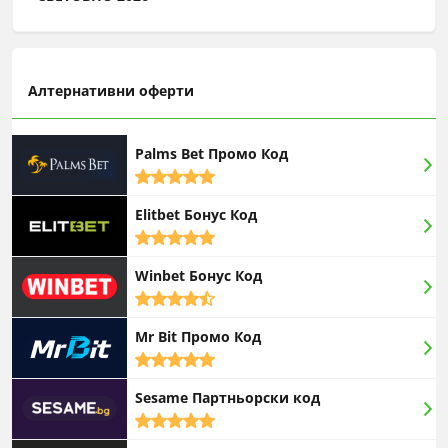
Алтернативни оферти
Palms Bet Промо Код
5,0
rating
Elitbet Бонус Код
5,0
rating
Winbet Бонус Код
4,5
rating
Mr Bit Промо Код
5,0
rating
Sesame Партньорски код
5,0
rating