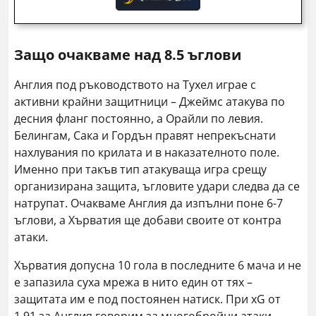
Защо очакваме над 8.5 ъглови
Англия под ръководството на Тухел играе с
активни крайни защитници – Джеймс атакува по
десния фланг постоянно, а Орайли по левия.
Белингам, Сака и Гордън правят непрекъснати
нахлувания по крилата и в наказателното поле.
Именно при такъв тип атакуваща игра срещу
организирана защита, ъгловите удари следва да се
натрупат. Очакваме Англия да изпълни поне 6-7
ъглови, а Хърватия ще добави своите от контра
атаки.
Хърватия допусна 10 гола в последните 6 мача и не
е запазила суха мрежа в нито един от тях –
защитата им е под постоянен натиск. При xG от