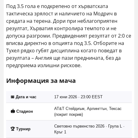
Под 3.5 гола е подкрепено от хърватската
тактическа зрялост и наличието на Модрич в
средата на терена. Дори при неблагоприятен
резултат, Хърватия контролира темпото и не
допуска разгроми. Предвиденият резултат от 2:0 се
вписва директно в опцията под 3.5. Отборите на
Тухел рядко губят дисциплина когато поведат в
резултата – Англия ще пази преднината, без да
предприема излишни рискове.
Информация за мача
📅 Дата и час
17 юни 2026 · 23:00 EEST
AT&T Стейдиъм, Арлингтън, Тексас
🏟️ Стадион
(покрит покрив)
Световно първенство 2026 · Група L ·
🏆 Турнир
Кръг 1