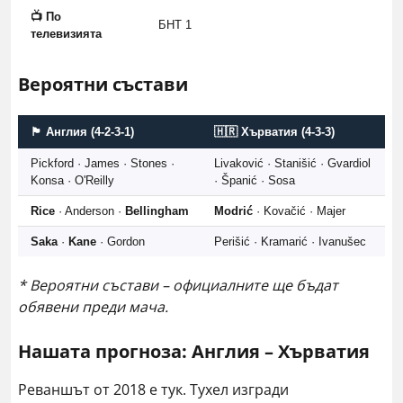
📺 По
БНТ 1
телевизията
Вероятни състави
🏴󠁧󠁢󠁥󠁮󠁧󠁿 Англия (4-2-3-1)
🇭🇷 Хърватия (4-3-3)
Pickford · James · Stones ·
Livaković · Stanišić · Gvardiol
Konsa · O'Reilly
· Španić · Sosa
Rice
· Anderson ·
Bellingham
Modrić
· Kovačić · Majer
Saka
·
Kane
· Gordon
Perišić · Kramarić · Ivanušec
* Вероятни състави – официалните ще бъдат
обявени преди мача.
Нашата прогноза: Англия – Хърватия
Реваншът от 2018 е тук. Тухел изгради