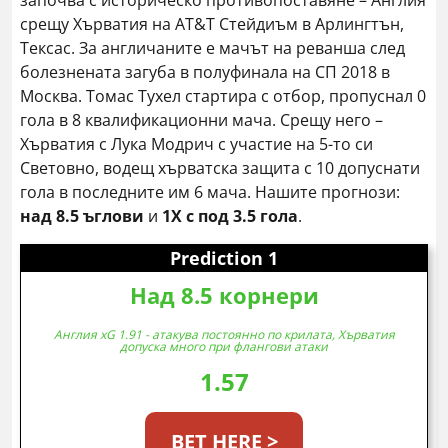
започва с историческо противопоставяне – Англия
срещу Хърватия на AT&T Стейдиъм в Арлингтън,
Тексас. За англичаните е мачът на реванша след
болезнената загуба в полуфинала на СП 2018 в
Москва. Томас Тухел стартира с отбор, пропуснал 0
гола в 8 квалификационни мача. Срещу него –
Хърватия с Лука Модрич с участие на 5-то си
Световно, водещ хърватска защита с 10 допуснати
гола в последните им 6 мача. Нашите прогнози:
над 8.5 ъглови
и
1X с под 3.5 гола
.
Prediction 1
Над 8.5 корнери
Англия xG 1.91 - атакува постоянно по крилата, Хърватия
допуска много при флангови атаки
1.57
BET HERE >