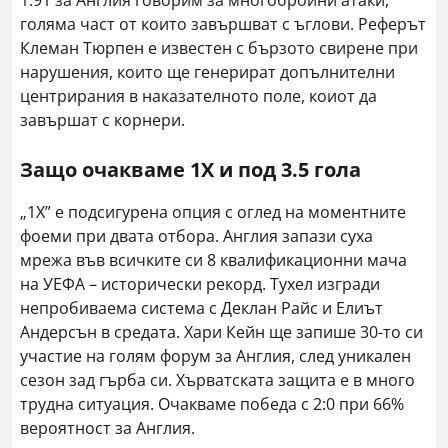
1.91 за Англия говорим за многобройни атаки,
голяма част от които завършват с ъглови. Реферът
Клеман Тюрпен е известен с бързото свирене при
нарушения, които ще генерират допълнителни
центрирания в наказателното поле, коиот да
завършат с корнери.
Защо очакваме 1X и под 3.5 гола
„1X” е подсигурена опция с оглед на моментните
фоеми при двата отбора. Англия запази суха
мрежа във всичките си 8 квалификационни мача
на УЕФА – исторически рекорд. Тухел изгради
непробиваема система с Деклан Райс и Елиът
Андерсън в средата. Хари Кейн ще запише 30-то си
участие на голям форум за Англия, след уникален
сезон зад гърба си. Хърватската защита е в много
трудна ситуация. Очакваме победа с 2:0 при 66%
вероятност за Англия.