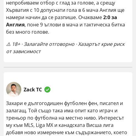
непробиваем отбор с глад за голове, а срещу
Хърватия с 10 допуснати гола в 6 мача Англия ще
намери начин да се разпише. Очакваме
2:0 за
Англия
, поне 9 ъглови в мача и тактическа битка
без много голове.
⚠️ 18+ · Залагайте отговорно · Хазартът крие риск
от зависимост
Zack TC
Захари е дългогодишен футболен фен, писател и
залагащ. Той също така има опит като играч и
треньор по футболна на местно ниво. Интересът
му към MLS, Liga MX и канадската Висша лига
добавя ново измерение към съдържанието, което