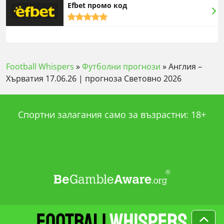
Efbet промо код
5,0
rating
Football Whispers
»
Футболни прогнози
»
Англия –
Хърватия 17.06.26 | прогноза Световно 2026
Спортни залагания само за възрастни: 18+