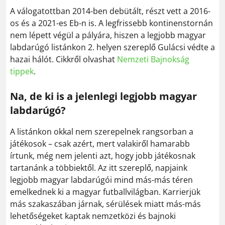
A válogatottban 2014-ben debütált, részt vett a 2016-
os és a 2021-es Eb-n is. A legfrissebb kontinenstornán
nem lépett végül a pályára, hiszen a legjobb magyar
labdarúgó listánkon 2. helyen szereplő Gulácsi védte a
hazai hálót. Cikkről olvashat
Nemzeti Bajnokság
tippek
.
Na, de ki is a jelenlegi legjobb magyar
labdarúgó?
A listánkon okkal nem szerepelnek rangsorban a
játékosok – csak azért, mert valakiről hamarabb
írtunk, még nem jelenti azt, hogy jobb játékosnak
tartanánk a többiektől. Az itt szereplő, napjaink
legjobb magyar labdarúgói mind más-más téren
emelkednek ki a magyar futballvilágban. Karrierjük
más szakaszában járnak, sérülések miatt más-más
lehetőségeket kaptak nemzetközi és bajnoki