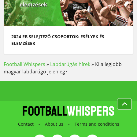
2024 EB SELEJTEZŐ CSOPORTOK: ESÉLYEK ÉS
ELEMZÉSEK
Football Whispers
»
Labdarúgás hírek
»
Ki a legjobb
magyar labdarúgó jelenleg?
Contact
-
About us
-
Terms and conditions