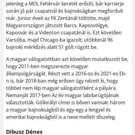
jelenleg a MOL Fehérvár keretét erősíti, bár karrierje
során jó pár csapatnál és bajnokságban megfordult
már. Junior éveit az FK Zentánál töltötte, majd
Magyarországon játszott Barcs, Kaposvölgye,
Kaposvár és a Videoton csapatánál is. Ezt követően
Varsóba, majd Chicago-ba igazolt; utóbbinál 96
bajnoki mérkőzés alatt 51 gólt rúgott be.
A magyar válogatottban azt követően mutatkozott be,
hogy 2011-ben megszerezte magyar
állampolgárságát. Részt vett a 2016-os és 2021-es Eb-
n is, bár 2018-ban még erősen úgy nézett ki, hogy
többet nem lép magyar válogatottként a pályára.
Nemanját 2017-ben Az év magyar labdarúgójának
választották. Gólkirályi címei is bőven vannak: három
a magyar bajnokságból és egy-egy a lengyel és
amerikai bajnokságból is a neve mellett díszeleg.
Dibusz Dénes