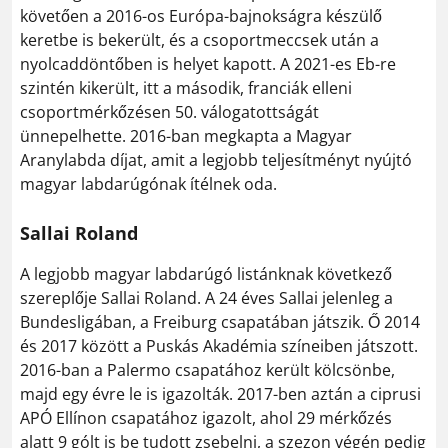
követően a 2016-os Európa-bajnokságra készülő
keretbe is bekerült, és a csoportmeccsek után a
nyolcaddöntőben is helyet kapott. A 2021-es Eb-re
szintén kikerült, itt a második, franciák elleni
csoportmérkőzésen 50. válogatottságát
ünnepelhette. 2016-ban megkapta a Magyar
Aranylabda díjat, amit a legjobb teljesítményt nyújtó
magyar labdarúgónak ítélnek oda.
Sallai Roland
A legjobb magyar labdarúgó listánknak következő
szereplője Sallai Roland. A 24 éves Sallai jelenleg a
Bundesligában, a Freiburg csapatában játszik. Ő 2014
és 2017 között a Puskás Akadémia színeiben játszott.
2016-ban a Palermo csapatához került kölcsönbe,
majd egy évre le is igazolták. 2017-ben aztán a ciprusi
APÓ Ellínon csapatához igazolt, ahol 29 mérkőzés
alatt 9 gólt is be tudott zsebelni, a szezon végén pedig