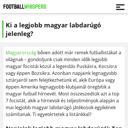
Ki a legjobb magyar labdarúgó
jelenleg?
Magyarország
bőven adott már remek futballistákat a
világnak – gondoljunk csak minden idők legjobb
magyar focistái közül a legendás Puskásra, Kocsisra
vagy éppen Bozsikra. Azonban napjaink legnagyobb
sztárjairól sem felejtkezhetünk el, akik Európa vagy
éppen Amerika legnagyobb klubjainál öregbítik a
magyar futball hírnevét. Most összeszedtük azt a top
7 focistát, akik a hírnevük és teljesítményük alapján a
mai legjobb magyar labdarúgó játékosok egyikének
számítanak. Ti egyetértetek a listánkkal?