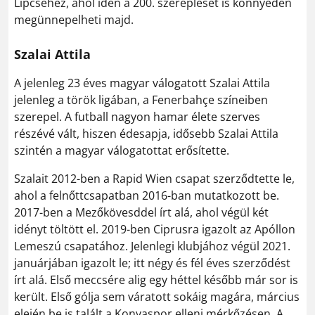
Lipcséhez, ahol idén a 200. szereplését is könnyedén
megünnepelheti majd.
Szalai Attila
A jelenleg 23 éves magyar válogatott Szalai Attila
jelenleg a török ligában, a Fenerbahçe színeiben
szerepel. A futball nagyon hamar élete szerves
részévé vált, hiszen édesapja, idősebb Szalai Attila
szintén a magyar válogatottat erősítette.
Szalait 2012-ben a Rapid Wien csapat szerződtette le,
ahol a felnőttcsapatban 2016-ban mutatkozott be.
2017-ben a Mezőkövesddel írt alá, ahol végül két
idényt töltött el. 2019-ben Ciprusra igazolt az Apóllon
Lemeszú csapatához. Jelenlegi klubjához végül 2021.
januárjában igazolt le; itt négy és fél éves szerződést
írt alá. Első meccsére alig egy héttel később már sor is
került. Első gólja sem váratott sokáig magára, március
elején be is talált a Konyaspor elleni mérkőzésen. A