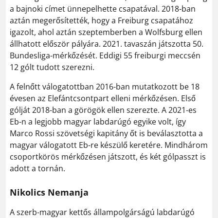
a bajnoki címet ünnepelhette csapatával. 2018-ban
aztán megerősítették, hogy a Freiburg csapatához
igazolt, ahol aztán szeptemberben a Wolfsburg ellen
állhatott először pályára. 2021. tavaszán játszotta 50.
Bundesliga-mérkőzését. Eddigi 55 freiburgi meccsén
12 gólt tudott szerezni.
A felnőtt válogatottban 2016-ban mutatkozott be 18
évesen az Elefántcsontpart elleni mérkőzésen. Első
gólját 2018-ban a görögök ellen szerezte. A 2021-es
Eb-n a legjobb magyar labdarúgó egyike volt, így
Marco Rossi szövetségi kapitány őt is beválasztotta a
magyar válogatott Eb-re készülő keretére. Mindhárom
csoportkörös mérkőzésen játszott, és két gólpasszt is
adott a tornán.
Nikolics Nemanja
A szerb-magyar kettős állampolgárságú labdarúgó