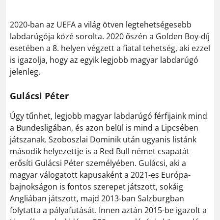
2020-ban az UEFA a világ ötven legtehetségesebb
labdarúgója közé sorolta. 2020 őszén a Golden Boy-díj
esetében a 8. helyen végzett a fiatal tehetség, aki ezzel
is igazolja, hogy az egyik legjobb magyar labdarúgó
jelenleg.
Gulácsi Péter
Úgy tűnhet, legjobb magyar labdarúgó férfijaink mind
a Bundesligában, és azon belül is mind a Lipcsében
játszanak. Szoboszlai Dominik után ugyanis listánk
második helyezettje is a Red Bull német csapatát
erősíti Gulácsi Péter személyében. Gulácsi, aki a
magyar válogatott kapusaként a 2021-es Európa-
bajnokságon is fontos szerepet játszott, sokáig
Angliában játszott, majd 2013-ban Salzburgban
folytatta a pályafutását. Innen aztán 2015-be igazolt a