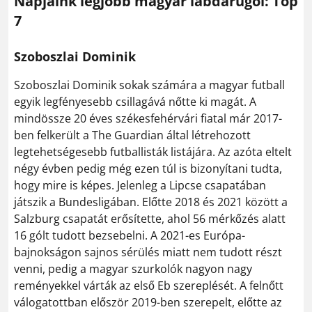
Napjaink legjobb magyar labdarúgói: Top
7
Szoboszlai Dominik
Szoboszlai Dominik sokak számára a magyar futball
egyik legfényesebb csillagává nőtte ki magát. A
mindössze 20 éves székesfehérvári fiatal már 2017-
ben felkerült a The Guardian által létrehozott
legtehetségesebb futballisták listájára. Az azóta eltelt
négy évben pedig még ezen túl is bizonyítani tudta,
hogy mire is képes. Jelenleg a Lipcse csapatában
játszik a Bundesligában. Előtte 2018 és 2021 között a
Salzburg csapatát erősítette, ahol 56 mérkőzés alatt
16 gólt tudott bezsebelni. A 2021-es Európa-
bajnokságon sajnos sérülés miatt nem tudott részt
venni, pedig a magyar szurkolók nagyon nagy
reményekkel várták az első Eb szereplését. A felnőtt
válogatottban először 2019-ben szerepelt, előtte az