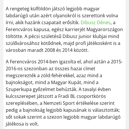
A rengeteg külföldön játszó legjobb magyar
labdarúgó után azért olyanokról is szerettünk volna
írni, akik hazánk csapatait erősítik.
Dibusz Dénes
, a
Ferencváros kapusa, egész karrierjét Magyarországon
töltötte. A pécsi születésű Dibusz junior klubjai mind
szülővárosához kötődnek, majd profi játékosként is a
városban maradt 2008 és 2014 között.
A Ferencváros 2014-ben igazolta el, ahol aztán a 2015-
2016-os szezonban az összes hazai címet
megszerezték a zöld-fehérekkel, azaz mind a
bajnokságot, mind a Magyar Kupát, mind a
Szuperkupa győzelmet behúzták. A tavalyi évben
kulcsszerepet játszott a Fradi BL csoportkörös
szereplésében, a Nemzeti Sport értékelése szerint
pedig a bajnokság legjobb kapusának is választották;
sőt sokak szerint a szezon legjobb magyar labdarúgó
játékosa is volt.