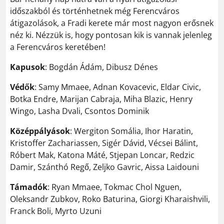
időszakból és történhetnek még Ferencváros
átigazolások, a Fradi kerete már most nagyon erősnek
néz ki. Nézzük is, hogy pontosan kik is vannak jelenleg
a Ferencváros keretében!
Kapusok
: Bogdán Ádám, Dibusz Dénes
Védők
: Samy Mmaee, Adnan Kovacevic, Eldar Civic,
Botka Endre, Marijan Cabraja, Miha Blazic, Henry
Wingo, Lasha Dvali, Csontos Dominik
Középpályások
: Wergiton Somália, Ihor Haratin,
Kristoffer Zachariassen, Sigér Dávid, Vécsei Bálint,
Róbert Mak, Katona Máté, Stjepan Loncar, Redzic
Damir, Szánthó Regő, Zeljko Gavric, Aissa Laidouni
Támadók
: Ryan Mmaee, Tokmac Chol Nguen,
Oleksandr Zubkov, Roko Baturina, Giorgi Kharaishvili,
Franck Boli, Myrto Uzuni