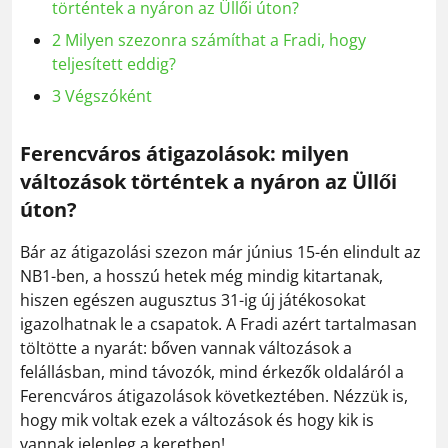
történtek a nyáron az Üllői úton?
2
Milyen szezonra számíthat a Fradi, hogy
teljesített eddig?
3
Végszóként
Ferencváros átigazolások: milyen
változások történtek a nyáron az Üllői
úton?
Bár az átigazolási szezon már június 15-én elindult az
NB1-ben, a hosszú hetek még mindig kitartanak,
hiszen egészen augusztus 31-ig új játékosokat
igazolhatnak le a csapatok. A Fradi azért tartalmasan
töltötte a nyarát: bőven vannak változások a
felállásban, mind távozók, mind érkezők oldaláról a
Ferencváros átigazolások következtében. Nézzük is,
hogy mik voltak ezek a változások és hogy kik is
vannak jelenleg a keretben!