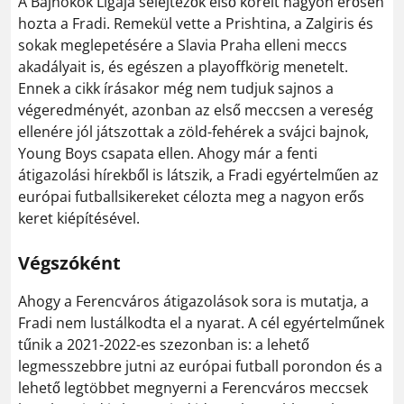
A Bajnokok Ligája selejtezők első köreit nagyon erősen
hozta a Fradi. Remekül vette a Prishtina, a Zalgiris és
sokak meglepetésére a Slavia Praha elleni meccs
akadályait is, és egészen a playoffkörig menetelt.
Ennek a cikk írásakor még nem tudjuk sajnos a
végeredményét, azonban az első meccsen a vereség
ellenére jól játszottak a zöld-fehérek a svájci bajnok,
Young Boys csapata ellen. Ahogy már a fenti
átigazolási hírekből is látszik, a Fradi egyértelműen az
európai futballsikereket célozta meg a nagyon erős
keret kiépítésével.
Végszóként
Ahogy a Ferencváros átigazolások sora is mutatja, a
Fradi nem lustálkodta el a nyarat. A cél egyértelműnek
tűnik a 2021-2022-es szezonban is: a lehető
legmesszebbre jutni az európai futball porondon és a
lehető legtöbbet megnyerni a Ferencváros meccsek