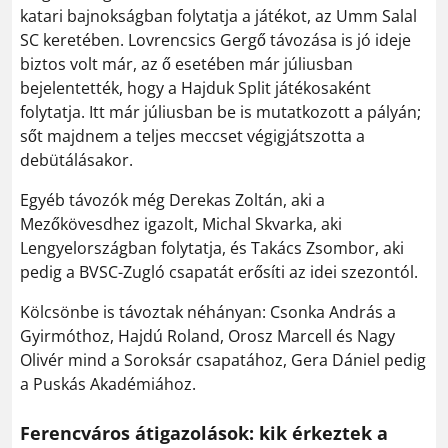
katari bajnokságban folytatja a játékot, az Umm Salal
SC keretében. Lovrencsics Gergő távozása is jó ideje
biztos volt már, az ő esetében már júliusban
bejelentették, hogy a Hajduk Split játékosaként
folytatja. Itt már júliusban be is mutatkozott a pályán;
sőt majdnem a teljes meccset végigjátszotta a
debütálásakor.
Egyéb távozók még Derekas Zoltán, aki a
Mezőkövesdhez igazolt, Michal Skvarka, aki
Lengyelországban folytatja, és Takács Zsombor, aki
pedig a BVSC-Zugló csapatát erősíti az idei szezontól.
Kölcsönbe is távoztak néhányan: Csonka András a
Gyirmóthoz, Hajdú Roland, Orosz Marcell és Nagy
Olivér mind a Soroksár csapatához, Gera Dániel pedig
a Puskás Akadémiához.
Ferencváros átigazolások: kik érkeztek a