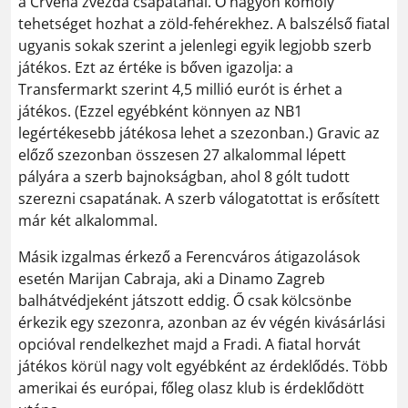
a Crvena zvezda csapatánál. Ő nagyon komoly
tehetséget hozhat a zöld-fehérekhez. A balszélső fiatal
ugyanis sokak szerint a jelenlegi egyik legjobb szerb
játékos. Ezt az értéke is bőven igazolja: a
Transfermarkt szerint 4,5 millió eurót is érhet a
játékos. (Ezzel egyébként könnyen az NB1
legértékesebb játékosa lehet a szezonban.) Gravic az
előző szezonban összesen 27 alkalommal lépett
pályára a szerb bajnokságban, ahol 8 gólt tudott
szerezni csapatának. A szerb válogatottat is erősített
már két alkalommal.
Másik izgalmas érkező a Ferencváros átigazolások
esetén Marijan Cabraja, aki a Dinamo Zagreb
balhátvédjeként játszott eddig. Ő csak kölcsönbe
érkezik egy szezonra, azonban az év végén kivásárlási
opcióval rendelkezhet majd a Fradi. A fiatal horvát
játékos körül nagy volt egyébként az érdeklődés. Több
amerikai és európai, főleg olasz klub is érdeklődött