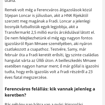
utána.
Remek volt még a Ferencváros átigazolások közül
Stjepan Loncar is júliusban, akit a HNK Rijekától
szerzett meg magának a Fradi. Loncar a jelenlegi
bosnyák futballisták egyik legjobbja, akit a
Transfermarkt 2,5 millió eurós árcédulával látott el.
De nem felejtkezhetünk el még egy nagyon fontos
igazolásról Ryan Mmaee személyében, aki nyáron
csatlakozott a csapathoz. Testvére, Samy, már
február óta a Fradi keretét erősíti, így szinte családias
hangulat várta az Üllői úton. A beilleszkedés Mmaee
esetében nagyon hamar ment; ő már góllal is igazolni
tudta, hogy erős igazolás volt a Fradi részéről a 23
éves fiatal megszerzése.
Ferencváros felállás: kik vannak jelenleg a
keretben?
Bár néhány nap hátra van a nyári átigazolási