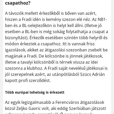
csapathoz?
A távozók mellett érkezőkből is bőven van azért,
hiszen a Fradi idén is kemény szezon elé néz. Az NB1-
ben és a BL-selejtezőkön is helyt kell állni. (Illetve jó
esetben a BL-ben is még sokáig folytathatja a csapat a
bizonyítást). Érkezők esetében szintén több helyről és
módon érkeztek a csapathoz. Itt is vannak friss
igazolások, akiket az átigazolási szezonban zsebelt be
magának a Fradi. De kölcsönbe is jönnek játékosok,
illetve a tavalyi kölcsönből is térnek vissza az idei
szezonra a klubhoz. A Fradi saját nevelésű játékosai is
jól szerepelnek azért, az utánpótlásból Szücs Adrián
kapott profi szerződést.
Több európai tehetség is érkezett
Az egyik legizgalmasabb a Ferencváros átigazolások
közül Zeljko Gavric volt, aki eddig Szerbiában játszott