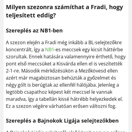
Milyen szezonra számíthat a Fradi, hogy
teljesített eddig?
Szereplés az NB1-ben
A szezon elején a Fradi még inkább a BL-selejtezőkre
koncentrált, így a
NB1
-es meccsek egy kicsit háttérbe
szorultak. Ennek hatására valamennyire érthető, hogy
pont első meccsüket a Kisvárda ellen el is veszítették
2-1-re. Második mérkőzésükön a Mezőkövesd ellen
azért már magabiztosan behúzták a győzelmet és
négy gólt is berúgtak az ellenfél hálójába. Jelenleg a
legtöbb csapathoz képest két meccsel le vannak
maradva, így a tabellán kissé hátrébb helyezkedek el.
Ez a szezon végére várhatóan erősen változni fog.
Szereplés a Bajnokok Ligája selejtezőkben