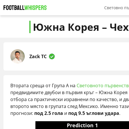
Световно п
Топ букме
Южна Корея – Чехи
Как да зал
Топ Бонуси
Топ 5 фав
Zack TC
Класиране
Втората среща от Група А на
Световното първенств
предвидимите двубои в първия кръг – Южна Корея 
отбора са практически изравнени по качество, и дв
второто място в групата след Мексико. Именно таз
прогнози:
под 2.5 гола
и
под 9.5 ъглови удара
.
Prediction 1