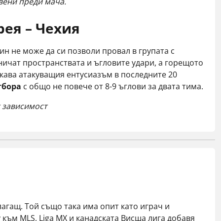
вени преди мача.
ея – Чехия
ин не може да си позволи провал в групата с
ничат пространствата и ъгловите удари, а горещото
кава атакуващия ентусиазъм в последните 20
отбора
с общо не повече от 8-9 ъглови за двата тима.
т зависимост
агащ. Той също така има опит като играч и
към MLS, Liga MX и канадската Висша лига добавя