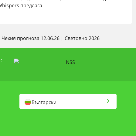
hispers предлага.
Чехия прогноза 12.06.26 | Световно 2026
:
Български
English
English US