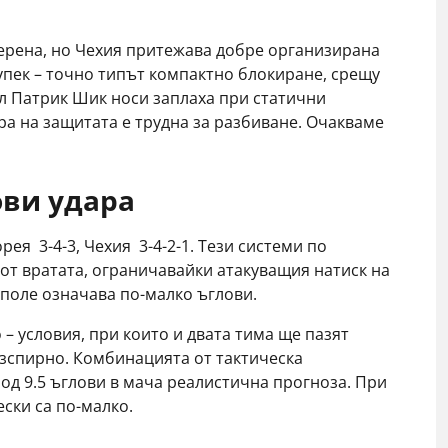
ерена, но Чехия притежава добре организирана
упек – точно типът компактно блокиране, срещу
ел Патрик Шик носи заплаха при статични
а на защитата е трудна за разбиване. Очакваме
ови удара
ея 3-4-3, Чехия 3-4-2-1. Тези системи по
от вратата, ограничавайки атакуващия натиск на
поле означава по-малко ъглови.
– условия, при които и двата тима ще пазят
езспирно. Комбинацията от тактическа
од 9.5 ъглови в мача реалистична прогноза. При
ски са по-малко.