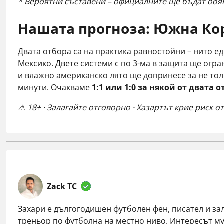
* Вероятни съставени – официалните ще бъдат обя
Нашата прогноза: Южна Кор
Двата отбора са на практика равностойни – нито ед
Мексико. Двете системи с по 3-ма в защита ще огра
и влажно американско лято ще допринесе за не тол
минути. Очакваме
1:1 или 1:0 за някой от двата 
⚠️ 18+ · Залагайте отговорно · Хазартът крие риск о
Zack TC
Захари е дългогодишен футболен фен, писател и зал
треньор по футболна на местно ниво. Интересът му 