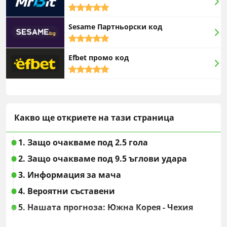
5,0
rating
Sesame Партньорски код
5,0
rating
Efbet промо код
5,0
rating
Какво ще откриете на тази страница
1. Защо очакваме под 2.5 гола
2. Защо очакваме под 9.5 ъглови удара
3. Информация за мача
4. Вероятни съставени
5. Нашата прогноза: Южна Корея - Чехия