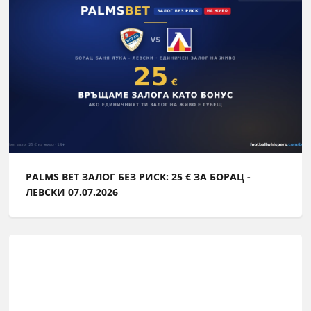
PALMS BET ЗАЛОГ БЕЗ РИСК: 25 € ЗА БОРАЦ -
ЛЕВСКИ 07.07.2026