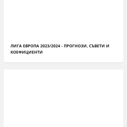
ЛИГА ЕВРОПА 2023/2024 - ПРОГНОЗИ, СЪВЕТИ И
КОЕФИЦИЕНТИ