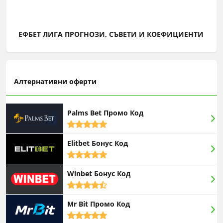
ЕФБЕТ ЛИГА ПРОГНОЗИ, СЪВЕТИ И КОЕФИЦИЕНТИ
Алтернативни оферти
Palms Bet Промо Код
5,0
rating
Elitbet Бонус Код
5,0
rating
Winbet Бонус Код
4,5
rating
Mr Bit Промо Код
5,0