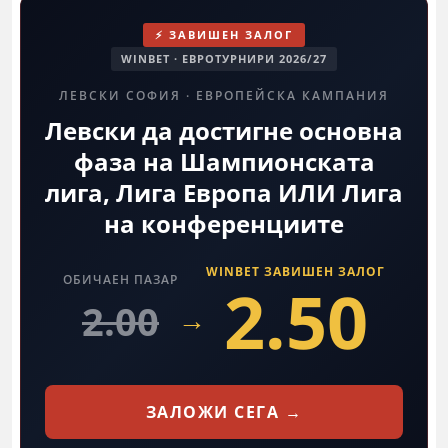
⚡ ЗАВИШЕН ЗАЛОГ
WINBET · ЕВРОТУРНИРИ 2026/27
ЛЕВСКИ СОФИЯ · ЕВРОПЕЙСКА КАМПАНИЯ
Левски да достигне основна
фаза на Шампионската
лига, Лига Европа ИЛИ Лига
на конференциите
WINBET ЗАВИШЕН ЗАЛОГ
ОБИЧАЕН ПАЗАР
2.50
2.00
→
ЗАЛОЖИ СЕГА →