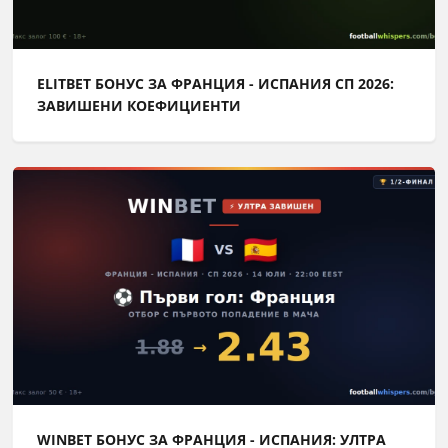
ELITBET БОНУС ЗА ФРАНЦИЯ - ИСПАНИЯ СП 2026:
ЗАВИШЕНИ КОЕФИЦИЕНТИ
WINBET БОНУС ЗА ФРАНЦИЯ - ИСПАНИЯ: УЛТРА