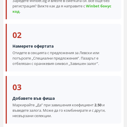
Заредете Winbet.bg и влезте в сметката си. Все още без
регистрация? Вижте как да я направите с
Winbet бонус
код
.
02
Намерете офертата
Отидете в секцията с предложения за Левски или
потърсете „Специални предложения”. Пазарът е
отбелязан с оранжевия символ „Завишен залог”.
03
Добавете във фиша
Маркирайте „Да” при завишения коефициент
2.50
и
въведете залога. Може да го комбинирате и с други,
несвързани селекции.