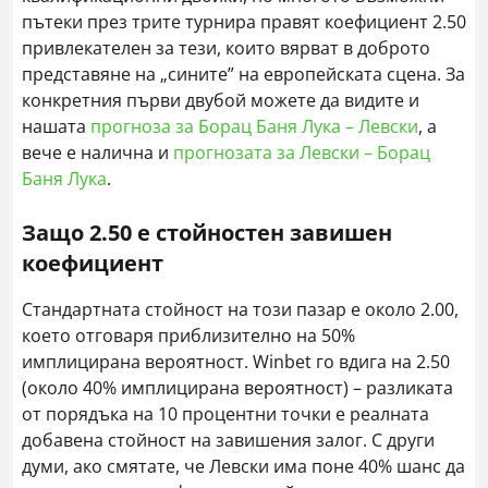
пътеки през трите турнира правят коефициент 2.50
привлекателен за тези, които вярват в доброто
представяне на „сините” на европейската сцена. За
конкретния първи двубой можете да видите и
нашата
прогноза за Борац Баня Лука – Левски
, а
вече е налична и
прогнозата за Левски – Борац
Баня Лука
.
Защо 2.50 е стойностен завишен
коефициент
Стандартната стойност на този пазар е около 2.00,
което отговаря приблизително на 50%
имплицирана вероятност. Winbet го вдига на 2.50
(около 40% имплицирана вероятност) – разликата
от порядъка на 10 процентни точки е реалната
добавена стойност на завишения залог. С други
думи, ако смятате, че Левски има поне 40% шанс да