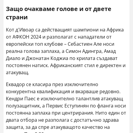
Защо очакваме голове и от двете
страни
Кот д'Ивоар са действащият шампиони на Африка
от АФКОН 2024 и разполагат с нападатели от
европейски топ клубове – Себастиен Але носи
реална голова заплаха, а Симон Адингра, Амад
Диало и Джонатан Коджиа по крилата създават
постоянен натиск. Африканският стил е директен и
атакуващ.
Еквадор се класира през изключително
конкурентна квалификация и вкарваше редовно.
Кендри Паес е изключително талантлив атакуващ
полузащитник, а Первис Еступинян по фланга носи
постоянна заплаха при центрирания. Нито един от
двата отбора не разполага с достатъчно здрава
защита, за да спре атакуващото качество на