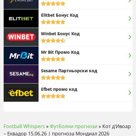
5,0
rating
Elitbet Бонус Код
5,0
rating
Winbet Бонус Код
4,5
rating
Mr Bit Промо Код
5,0
rating
Sesame Партньорски код
5,0
rating
Efbet промо код
5,0
rating
Football Whispers
»
Футболни прогнози
»
Кот д’Ивоар
– Еквадор 15.06.26 | прогноза Мондиал 2026