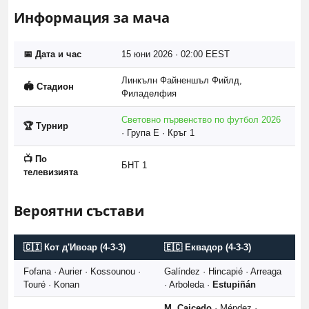
Информация за мача
📅 Дата и час
15 юни 2026 · 02:00 EEST
Линкълн Файненшъл Фийлд,
🏟️ Стадион
Филаделфия
Световно първенство по футбол 2026
🏆 Турнир
· Група E · Кръг 1
📺 По
БНТ 1
телевизията
Вероятни състави
🇨🇮 Кот д'Ивоар (4-3-3)
🇪🇨 Еквадор (4-3-3)
Fofana · Aurier · Kossounou ·
Galíndez · Hincapié · Arreaga
Touré · Konan
· Arboleda ·
Estupiñán
M. Caicedo
· Méndez ·