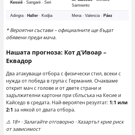
Kessié
· Sangaré · Seri
Sarmiento
Adingra ·
Haller
· Kodjia
Mena · Valencia ·
Páez
* Вероятни състави – официалните ще бъдат
обявени преди мача.
Нашата прогноза: Кот д'Ивоар –
Еквадор
Два атакуващи отбора с физически стил, всеки с
нужда от победа в група с Германия. Очакваме
открит мач с голове и от двете страни и
задължителни картони при сблъсъка на Кесие и
Кайседо в средата. Най-вероятен резултат:
1:1 или
2:1
за някой от двата отбора.
⚠️ 18+ · Залагайте отговорно · Хазартът крие риск
от зависимост