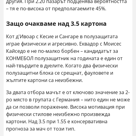
другия. При 2.20 пазарът подценява вероятността
– тя е по-висока от предполагаемите 45%.
Защо очакваме над 3.5 картона
Кот д'Ивоар с Кесие и Сангаре в полузащитата
играе физически и агресивно. Еквадор с Моисес
Кайседо е не по-малко борбен – кандидатът за
КОНМЕБОЛ полузащитник на годината е един от
най-твърдите в дуелите. Когато два физически
полузащитни блока се срещнат, фауловете и
жълтите картони са неизбежни.
За двата отбора мачът е от ключово значение за 2-
ро място в групата с Германия – нито един не може
да си позволи поражение. Висока мотивация при
физически стилове неизбежно произвежда
картони. Над 3.5 при 1.55 е консервативна
прогноза за мач от този тип.