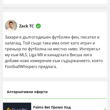
Zack TC
Захари е дългогодишен футболен фен, писател и
залагащ. Той също така има опит като играч и
треньор по футболна на местно ниво. Интересът
му към MLS, Liga MX и канадската Висша лига
добавя ново измерение към съдържанието, което
FootballWhispers предлага.
Алтернативни оферти
Palms Bet Промо Код