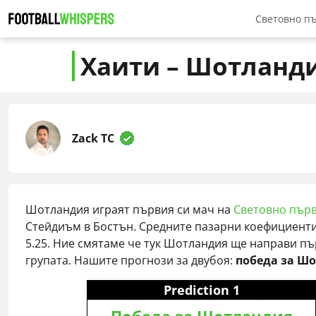
Световно п
Топ букме
Хаити – Шотланди
Как да зал
Топ Бонуси
Топ 5 фав
Zack TC
Класиране
Шотландия играят първия си мач на
Световно първ
Стейдиъм в Бостън. Средните пазарни коефициенти 
5.25. Ние смятаме че тук Шотландия ще направи пъ
групата. Нашите прогнози за двубоя:
победа за Ш
Prediction 1