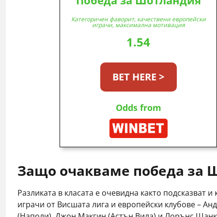
Победа за Шотландия
Категоричен фаворит, качествени европейски
играчи, максимална мотивация
1.54
BET HERE >
Odds from
Защо очакваме победа за 
Разликата в класата е очевидна както подсказват 
играчи от Висшата лига и европейски клубове – А
(Наполи), Джон Макгин (Астън Вила) и Лорънс Шанк