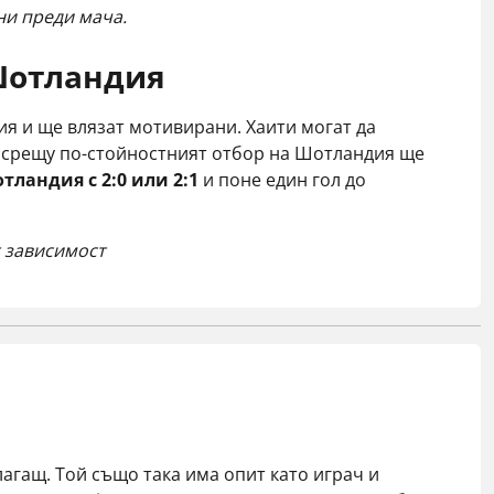
ни преди мача.
 Шотландия
я и ще влязат мотивирани. Хаити могат да
а срещу по-стойностният отбор на Шотландия ще
тландия с 2:0 или 2:1
и поне един гол до
т зависимост
агащ. Той също така има опит като играч и