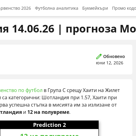
ървенство 2026
Футболна аналитика
Букмейкъри
Промо код
йкъри за СП 2026
Топ заплати на футболисти
Cайтове за залози
Elitbet бо
я 14.06.26 | прогноза М
агаме на СП 2026
Топ стадионите в България
Най-добрите приложен
Winbet бо
 за СП 2026
Най-добрите голмайстори
Palms Bet
орити за шампион
Обновено
Sesame п
юни 12, 2026
 и прогнози групи
Mr Bit пр
Betano пр
енство по футбол
в Група C срещу Хаити на Жилет
Efbet про
са категорични: Шотландия при 1.57, Хаити при
рва успешна стъпка в мисията им за излизане от
отландия
и
12 на полувреме
.
Prediction 2