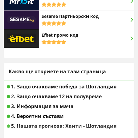
5,0
rating
Sesame Партньорски код
5,0
rating
Efbet промо код
5,0
rating
Какво ще откриете на тази страница
1. Защо очакваме победа за Шотландия
2. Защо очакваме 12 на полувреме
3. Информация за мача
4. Вероятни състави
5. Нашата прогноза: Хаити - Шотландия