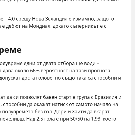
е – 4:0 срещу Нова Зеландия е измамно, защото
ва е дебют на Мондиал, докато съперникът е с
време
полувреме едни от двата отбора ще води –
 дава около 66% вероятност на тази прогноза.
допускат доста голове, но също така са способни и
т да си позволят бавен старт в група с Бразилия и
 способни да окажат натиск от самото начало на
о полувремето без гол. Дори и Хаити да вкарат
ечеливш. Над 2.5 гола е при 50/50 на 1.93, което