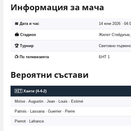
Информация за мача
📅 Дата и час
14 юни 2026 · 04
🏟️ Стадион
Жилет Стейдиъм, 
🏆 Турнир
Световно първенст
📺 По телевизията
БНТ 1
Вероятни състави
🇭🇹 Хаити (4-4-2)
Moïse · Augustin · Jean · Louis · Estimé
Patrois · Lassana · Guerrier · Pierre
Pierrot · Lafrance