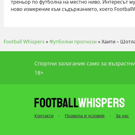
треньор по футболна на местно ниво. Интересът му 
ново измерение към съдържанието, което FootballW
Football Whispers
»
Футболни прогнози
»
Хаити – Шотла
Спортни залагания само за възрастни
18+
Контакти
-
Правила и условия
-
За нас