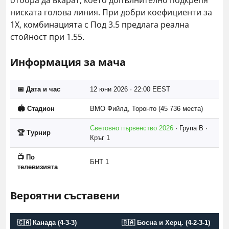
отбора да вкарат, което допълнително подкрепя
ниската голова линия. При добри коефициенти за
1X, комбинацията с Под 3.5 предлага реална
стойност при 1.55.
Информация за мача
📅 Дата и час
12 юни 2026 · 22:00 EEST
🏟️ Стадион
BMO Фийлд, Торонто (45 736 места)
Световно първенство 2026
· Група B ·
🏆 Турнир
Кръг 1
📺 По
БНТ 1
телевизията
Вероятни съставени
🇨🇦 Канада (4-3-3)
🇧🇦 Босна и Херц. (4-2-3-1)