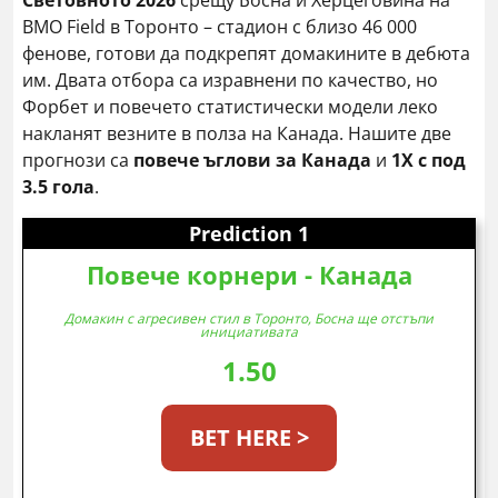
Световното 2026
срещу Босна и Херцеговина на
BMO Field в Торонто – стадион с близо 46 000
фенове, готови да подкрепят домакините в дебюта
им. Двата отбора са изравнени по качество, но
Форбет и повечето статистически модели леко
накланят везните в полза на Канада. Нашите две
прогнози са
повече ъглови за Канада
и
1X с под
3.5 гола
.
Prediction 1
Повече корнери - Канада
Домакин с агресивен стил в Торонто, Босна ще отстъпи
инициативата
1.50
BET HERE >