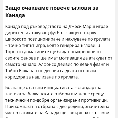
Защо очакваме повече ъглови за
Канада
Канада под ръководството на Джеси Марш играе
директен и атакуващ футбол с акцент върху
широкото позициониране и нахлуване по крилата
– точно типът игра, която генерира ъглови. В
Торонто домакините ще бъдат подкрепяни от
своите фенове и ще имат мотивация да атакуват от
самото начало. Алфонсо Дейвис по левия фланг и
Тайон Бюканан по десния са двата основни
коридора за навлизане по крилата.
Босна ще отстъпи инициативата – стандартна
тактика за балканските отбори в мачове срещу
технически по-добре организирани противници.
При компактна отбрана с две редици, значителна
част от атаките на Канада ще завършват с ъглови.