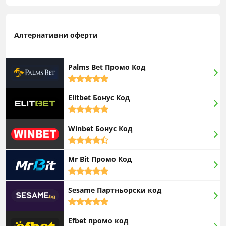
Алтернативни оферти
Palms Bet Промо Код
5,0
rating
Elitbet Бонус Код
5,0
rating
Winbet Бонус Код
4,5
rating
Mr Bit Промо Код
5,0
rating
Sesame Партньорски код
5,0
rating
Efbet промо код