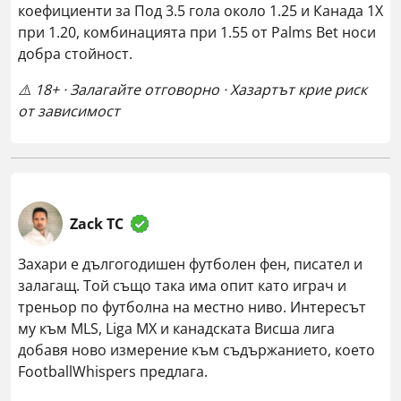
коефициенти за Под 3.5 гола около 1.25 и Канада 1X
при 1.20, комбинацията при 1.55 от Palms Bet носи
добра стойност.
⚠️ 18+ · Залагайте отговорно · Хазартът крие риск
от зависимост
Zack TC
Захари е дългогодишен футболен фен, писател и
залагащ. Той също така има опит като играч и
треньор по футболна на местно ниво. Интересът
му към MLS, Liga MX и канадската Висша лига
добавя ново измерение към съдържанието, което
FootballWhispers предлага.