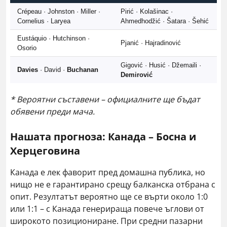
Crépeau · Johnston · Miller ·
Pirić · Kolašinac ·
Cornelius · Laryea
Ahmedhodžić · Šatara · Šehić
Eustáquio · Hutchinson ·
Pjanić · Hajradinović
Osorio
Gigović · Husić · Džemaili ·
Davies
· David ·
Buchanan
Demirović
* Вероятни съставени – официалните ще бъдат
обявени преди мача.
Нашата прогноза: Канада – Босна и
Херцеговина
Канада е лек фаворит пред домашна публика, но
нищо не е гарантирано срещу балканска отбрана с
опит. Резултатът вероятно ще се върти около 1:0
или 1:1 – с Канада генерираща повече ъглови от
широкото позициониране. При средни пазарни