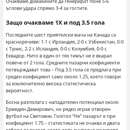
Очакваме домакините да генерират поне 5-6
ъглови удара спрямо 3-4 за гостите.
Защо очакваме 1X и под 3.5 гола
Последните шест приятелски мача на Канада са
красноречиви: 1-1 с Ирландия, 2-0 с Узбекистан, 0-0
с Тунис, 2-2 с Исландия, 0-0 с Колумбия, 0-0 с
Еквадор. Нито в един от тях тимът не е вкарал
повече от 2 гола. Средните пазарни коефициенти
потвърждават това – Под 3.5 гола се предлага при
среден коефициент само около 1.25, което говори
за изключително висока статистическа
вероятност.
Босна разполага с нападателен потенциал около
Ермедин Демирович, но рядко играе отворен
футбол на Световни. Гол/гол “Не” пазарът е при
коефициент 1.75 – статистиката не очаква и двата