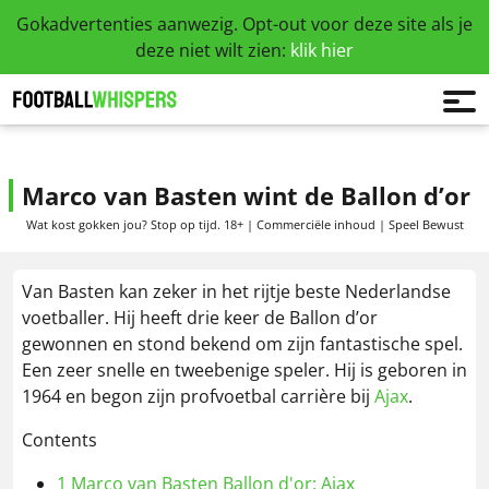
Gokadvertenties aanwezig. Opt-out voor deze site als je
deze niet wilt zien:
klik hier
Marco van Basten wint de Ballon d’or
Wat kost gokken jou? Stop op tijd. 18+ | Commerciële inhoud | Speel Bewust
Van Basten kan zeker in het rijtje beste Nederlandse
voetballer. Hij heeft drie keer de Ballon d’or
gewonnen en stond bekend om zijn fantastische spel.
Een zeer snelle en tweebenige speler. Hij is geboren in
1964 en begon zijn profvoetbal carrière bij
Ajax
.
Contents
1
Marco van Basten Ballon d'or: Ajax