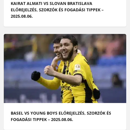
KAIRAT ALMATI VS SLOVAN BRATISLAVA
ELŐREJELZÉS, SZORZÓK ÉS FOGADÁSI TIPPEK –
2025.08.06.
BASEL VS YOUNG BOYS ELŐREJELZÉS, SZORZÓK ÉS
FOGADÁSI TIPPEK – 2025.08.06.