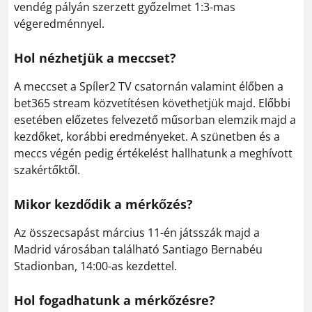
vendég pályán szerzett győzelmet 1:3-mas
végeredménnyel.
Hol nézhetjük a meccset?
A meccset a Spíler2 TV csatornán valamint élőben a
bet365 stream közvetítésen követhetjük majd. Előbbi
esetében előzetes felvezető műsorban elemzik majd a
kezdőket, korábbi eredményeket. A szünetben és a
meccs végén pedig értékelést hallhatunk a meghívott
szakértőktől.
Mikor kezdődik a mérkőzés?
Az összecsapást március 11-én játsszák majd a
Madrid városában található Santiago Bernabéu
Stadionban, 14:00-as kezdettel.
Hol fogadhatunk a mérkőzésre?