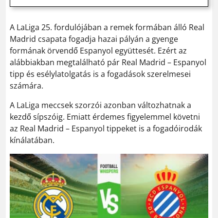
A LaLiga 25. fordulójában a remek formában álló Real
Madrid csapata fogadja hazai pályán a gyenge
formának örvendő Espanyol együttesét. Ezért az
alábbiakban megtalálható pár Real Madrid – Espanyol
tipp és esélylatolgatás is a fogadások szerelmesei
számára.
A LaLiga meccsek szorzói azonban változhatnak a
kezdő sípszóig. Emiatt érdemes figyelemmel követni
az Real Madrid – Espanyol tippeket is a fogadóirodák
kínálatában.