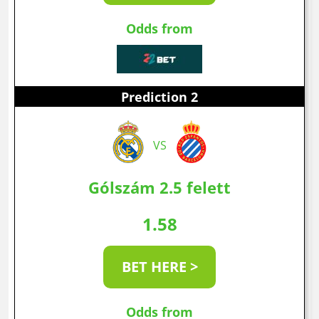
Odds from
Prediction 2
VS
Gólszám 2.5 felett
1.58
BET HERE >
Odds from