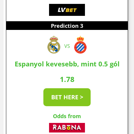
Prediction 3
VS
Espanyol kevesebb, mint 0.5 gól
1.78
BET HERE >
Odds from