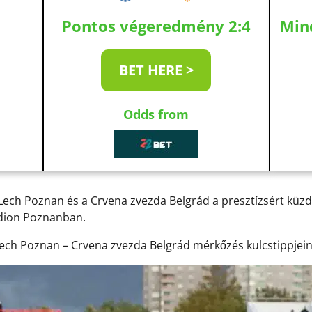
Pontos végeredmény 2:4
Mind
BET HERE >
Odds from
 Lech Poznan és a Crvena zvezda Belgrád a presztízsért küz
adion Poznanban.
 Lech Poznan – Crvena zvezda Belgrád mérkőzés kulcstippjei