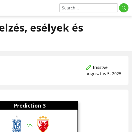
lzés, esélyek és
frisstve
augusztus 5, 2025
Prediction 3
VS