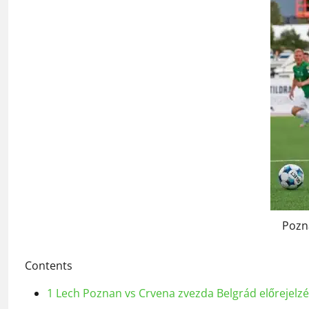
Pozna
Contents
1
Lech Poznan vs Crvena zvezda Belgrád előrejelzés