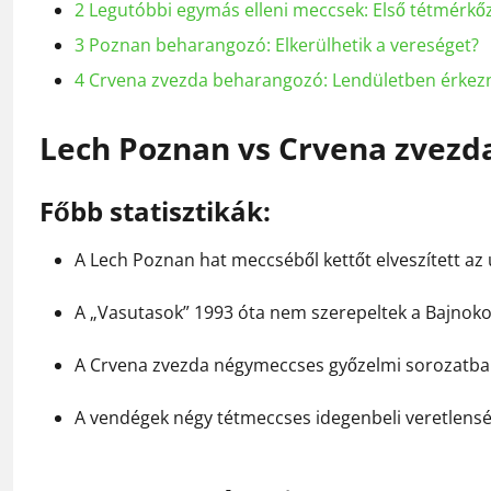
2
Legutóbbi egymás elleni meccsek: Első tétmérkő
3
Poznan beharangozó: Elkerülhetik a vereséget?
4
Crvena zvezda beharangozó: Lendületben érkez
Lech Poznan vs Crvena zvezda 
Főbb statisztikák:
A Lech Poznan hat meccséből kettőt elveszített az
A „Vasutasok” 1993 óta nem szerepeltek a Bajnoko
A Crvena zvezda négymeccses győzelmi sorozatban
A vendégek négy tétmeccses idegenbeli veretlensé