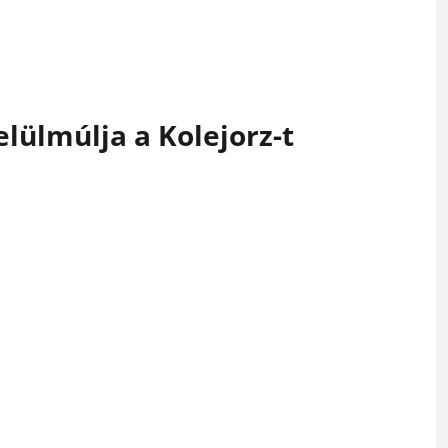
lülmúlja a Kolejorz-t