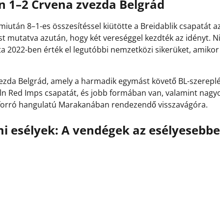
n 1–2 Crvena zvezda Belgrád
után 8–1-es összesítéssel kiütötte a Breidablik csapatát az
st mutatva azután, hogy két vereséggel kezdték az idényt. Ni
óta 2022-ben érték el legutóbbi nemzetközi sikerüket, amiko
ezda Belgrád, amely a harmadik egymást követő BL-szereplé
oln Red Imps csapatát, és jobb formában van, valamint nagyo
a forró hangulatú Marakanában rendezendő visszavágóra.
mi esélyek: A vendégek az esélyesebb