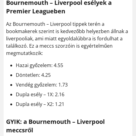
Bournemouth – Liverpool esélyek a
Premier Leagueben
Az Bournemouth – Liverpool tippek terén a
bookmakerek szerint is kedvezőbb helyezben állnak a
liverpooliak, ami miatt egyoldalúbbra is fordulhat a
találkozó. Ez a meccs szorzóin is egyértelműen
megmutatkozik:
Hazai győzelem: 4.55
Döntetlen: 4.25
Vendég győzelem: 1.73
Dupla esély – 1X: 2.16
Dupla esély – X2: 1.21
GYIK: a Bournemouth – Liverpool
meccsről