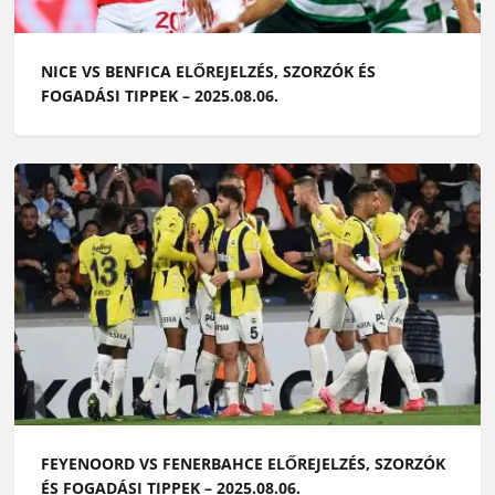
NICE VS BENFICA ELŐREJELZÉS, SZORZÓK ÉS
FOGADÁSI TIPPEK – 2025.08.06.
FEYENOORD VS FENERBAHCE ELŐREJELZÉS, SZORZÓK
ÉS FOGADÁSI TIPPEK – 2025.08.06.