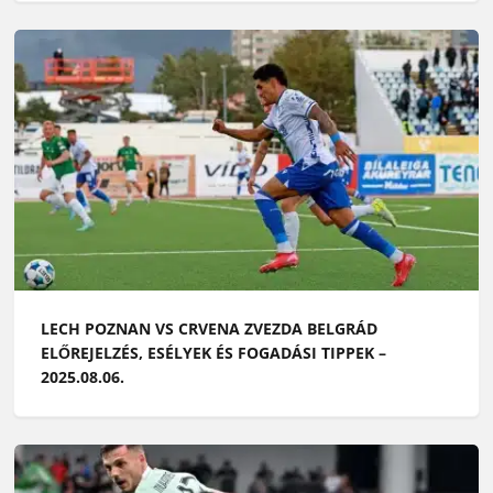
LECH POZNAN VS CRVENA ZVEZDA BELGRÁD
ELŐREJELZÉS, ESÉLYEK ÉS FOGADÁSI TIPPEK –
2025.08.06.