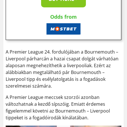
Odds from
A Premier League 24. fordulójában a Bournemouth –
Liverpool párharcán a hazai csapat dolgát várhatóan
alaposan megnehezíthetik a liverpooliak. Ezért az
alábbiakban megtalálható pár Bournemouth –
Liverpool tipp és esélylatolgatás is a fogadások
szerelmesei számára.
A Premier League meccsek szorzói azonban
változhatnak a kezdő sípszóig. Emiatt érdemes
figyelemmel követni az Bournemouth – Liverpool
tippeket is a fogadóirodák kínálatában.