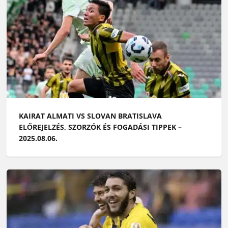
KAIRAT ALMATI VS SLOVAN BRATISLAVA
ELŐREJELZÉS, SZORZÓK ÉS FOGADÁSI TIPPEK –
2025.08.06.