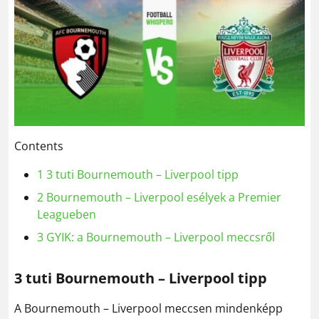
Contents
1
3 tuti Bournemouth – Liverpool tipp
2
Bournemouth – Liverpool esélyek a Premier
Leagueben
3
GYIK: a Bournemouth – Liverpool meccsről
3 tuti Bournemouth – Liverpool tipp
A Bournemouth – Liverpool meccsen mindenképp