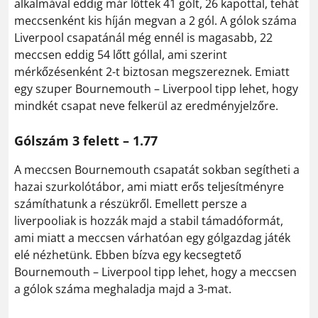
alkalmával eddig már lőttek 41 gólt, 26 kapottal, tehát
meccsenként kis híján megvan a 2 gól. A gólok száma
Liverpool csapatánál még ennél is magasabb, 22
meccsen eddig 54 lőtt góllal, ami szerint
mérkőzésenként 2-t biztosan megszereznek. Emiatt
egy szuper Bournemouth – Liverpool tipp lehet, hogy
mindkét csapat neve felkerül az eredményjelzőre.
Gólszám 3 felett – 1.77
A meccsen Bournemouth csapatát sokban segítheti a
hazai szurkolótábor, ami miatt erős teljesítményre
számíthatunk a részükről. Emellett persze a
liverpooliak is hozzák majd a stabil támadóformát,
ami miatt a meccsen várhatóan egy gólgazdag játék
elé nézhetünk. Ebben bízva egy kecsegtető
Bournemouth – Liverpool tipp lehet, hogy a meccsen
a gólok száma meghaladja majd a 3-mat.