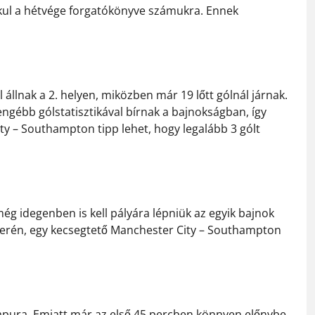
kul a hétvége forgatókönyve számukra. Ennek
állnak a 2. helyen, miközben már 19 lőtt gólnál járnak.
engébb gólstatisztikával bírnak a bajnokságban, így
ity – Southampton tipp lehet, hogy legalább 3 gólt
 idegenben is kell pályára lépniük az egyik bajnok
rő terén, egy kecsegtető Manchester City – Southampton
kapura. Emiatt már az első 45 percben könnyen előnybe