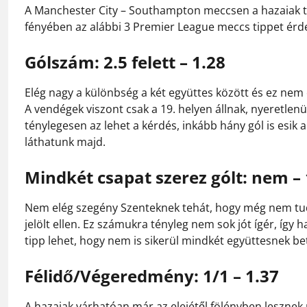
A Manchester City – Southampton meccsen a hazaiak ta
fényében az alábbi 3 Premier League meccs tippet ér
Gólszám: 2.5 felett – 1.28
Elég nagy a különbség a két együttes között és ez nem c
A vendégek viszont csak a 19. helyen állnak, nyeretlen
ténylegesen az lehet a kérdés, inkább hány gól is esik
láthatunk majd.
Mindkét csapat szerez gólt: nem – 
Nem elég szegény Szenteknek tehát, hogy még nem tudt
jelölt ellen. Ez számukra tényleg nem sok jót ígér, így
tipp lehet, hogy nem is sikerül mindkét együttesnek bet
Félidő/Végeredmény: 1/1 – 1.37
A hazaiak várhatóan már az elejétől fölényben lesznek