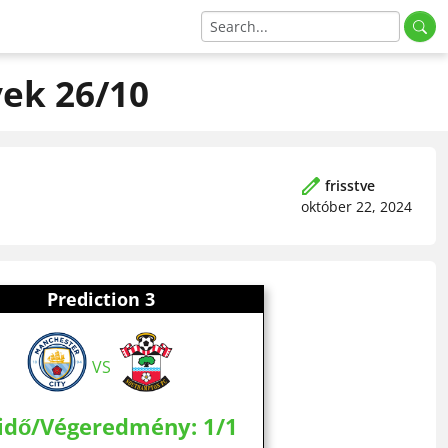
yek 26/10
frisstve
október 22, 2024
Prediction 3
VS
lidő/Végeredmény: 1/1