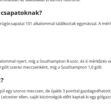
a csapatoknak?
arúgócsapatai 101 alkalommal találkoztak egymással. A mérl
alommal nyert, míg a Southampton 8-szor, és 6 mérkőzés vé
,0 gólt szerez meccsenként, míg a Southampton 1,0 gólt.
k?
égül egy szoros meccsen, de újabb 3 ponttal gazdagodhatott
Leicester ellen, saját közönségük előtt kaptak ki egy gólgaz