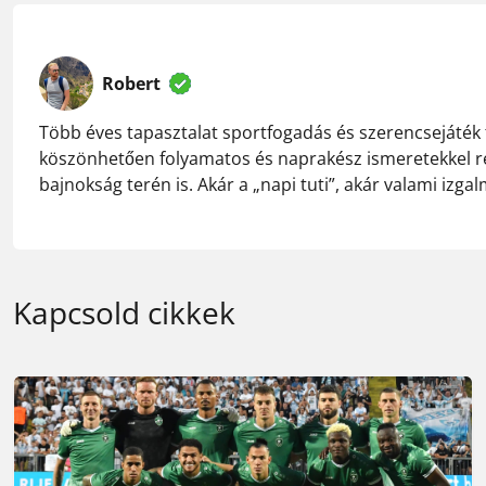
Robert
Több éves tapasztalat sportfogadás és szerencsejáték t
köszönhetően folyamatos és naprakész ismeretekkel ren
bajnokság terén is. Akár a „napi tuti”, akár valami izga
Kapcsold cikkek