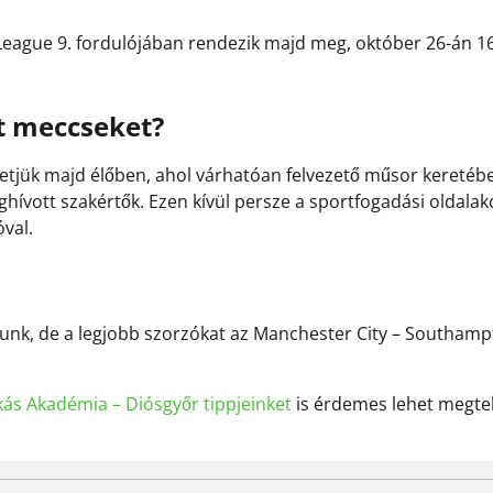
ague 9. fordulójában rendezik majd meg, október 26-án 16:0
t meccseket?
etjük majd élőben, ahol várhatóan felvezető műsor keretébe
eghívott szakértők. Ezen kívül persze a sportfogadási oldalak
val.
nk, de a legjobb szorzókat az Manchester City – Southampto
ás Akadémia – Diósgyőr tippjeinket
is érdemes lehet megte