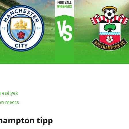
 esélyek
ton meccs
thampton tipp