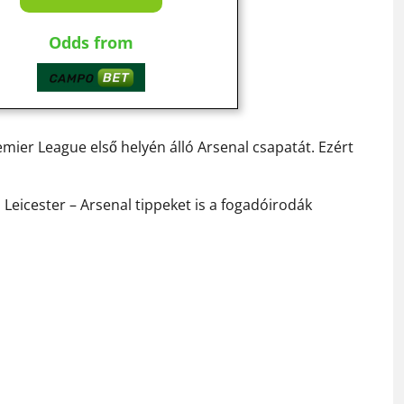
Odds from
mier League első helyén álló Arsenal csapatát. Ezért
eicester – Arsenal tippeket is a fogadóirodák