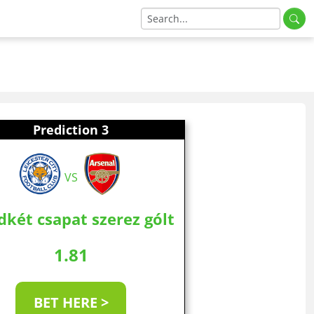
Prediction 3
VS
két csapat szerez gólt
1.81
BET HERE >