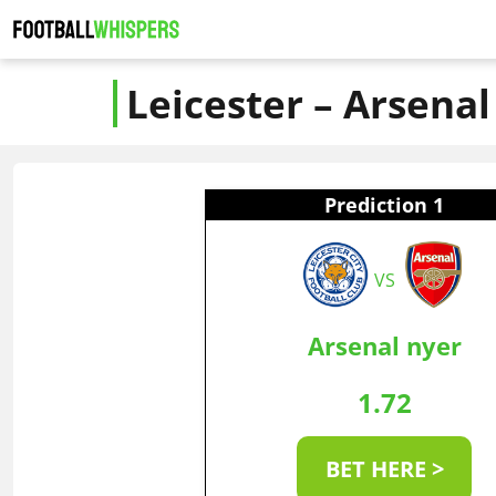
Leicester – Arsenal
Prediction 1
VS
Arsenal nyer
1.72
BET HERE >