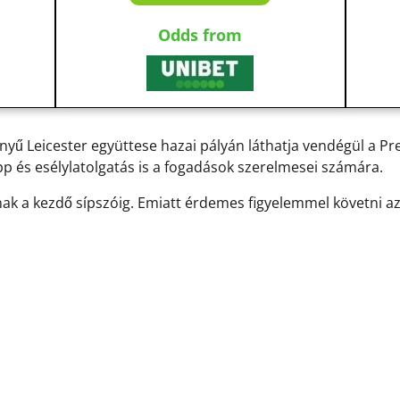
Odds from
nyű Leicester együttese hazai pályán láthatja vendégül a Pre
pp és esélylatolgatás is a fogadások szerelmesei számára.
 a kezdő sípszóig. Emiatt érdemes figyelemmel követni az L