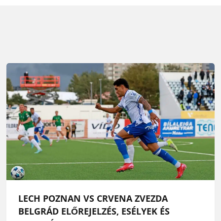
LECH POZNAN VS CRVENA ZVEZDA
BELGRÁD ELŐREJELZÉS, ESÉLYEK ÉS