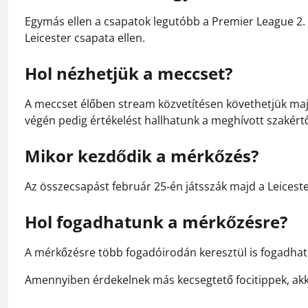
Egymás ellen a csapatok legutóbb a Premier League 2.
Leicester csapata ellen.
Hol nézhetjük a meccset?
A meccset élőben stream közvetítésen követhetjük maj
végén pedig értékelést hallhatunk a meghívott szakértő
Mikor kezdődik a mérkőzés?
Az összecsapást február 25-én játsszák majd a Leicest
Hol fogadhatunk a mérkőzésre?
A mérkőzésre több fogadóirodán keresztül is fogadhatunk
Amennyiben érdekelnek más kecsegtető focitippek, a