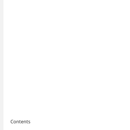
Contents