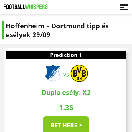
Hoffenheim – Dortmund tipp és
esélyek 29/09
Prediction 1
VS
Dupla esély: X2
1.36
BET HERE >