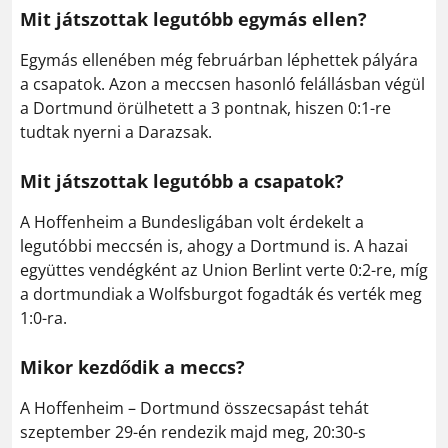
Mit játszottak legutóbb egymás ellen?
Egymás ellenében még februárban léphettek pályára
a csapatok. Azon a meccsen hasonló felállásban végül
a Dortmund örülhetett a 3 pontnak, hiszen 0:1-re
tudtak nyerni a Darazsak.
Mit játszottak legutóbb a csapatok?
A Hoffenheim a Bundesligában volt érdekelt a
legutóbbi meccsén is, ahogy a Dortmund is. A hazai
együttes vendégként az Union Berlint verte 0:2-re, míg
a dortmundiak a Wolfsburgot fogadták és verték meg
1:0-ra.
Mikor kezdődik a meccs?
A Hoffenheim – Dortmund összecsapást tehát
szeptember 29-én rendezik majd meg, 20:30-s