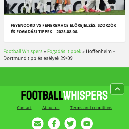
FEYENOORD VS FENERBAHCE ELŐREJELZÉS, SZORZÓK
ÉS FOGADÁSI TIPPEK – 2025.08.06.
Football Whispers
»
Fogadási tippek
»
Hoffenheim –
Dortmund tipp és esélyek 29/09
Contact
-
About us
-
Terms and conditions