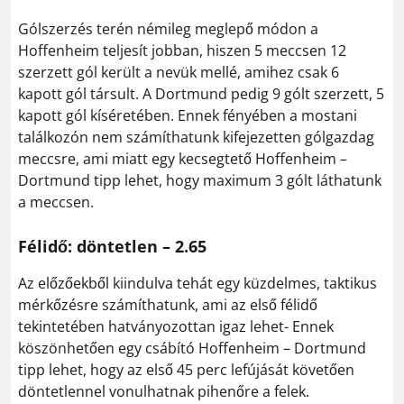
Gólszerzés terén némileg meglepő módon a
Hoffenheim teljesít jobban, hiszen 5 meccsen 12
szerzett gól került a nevük mellé, amihez csak 6
kapott gól társult. A Dortmund pedig 9 gólt szerzett, 5
kapott gól kíséretében. Ennek fényében a mostani
találkozón nem számíthatunk kifejezetten gólgazdag
meccsre, ami miatt egy kecsegtető Hoffenheim –
Dortmund tipp lehet, hogy maximum 3 gólt láthatunk
a meccsen.
Félidő: döntetlen – 2.65
Az előzőekből kiindulva tehát egy küzdelmes, taktikus
mérkőzésre számíthatunk, ami az első félidő
tekintetében hatványozottan igaz lehet- Ennek
köszönhetően egy csábító Hoffenheim – Dortmund
tipp lehet, hogy az első 45 perc lefújását követően
döntetlennel vonulhatnak pihenőre a felek.