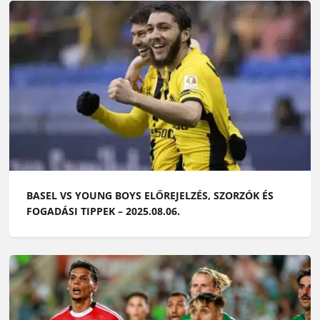
BASEL VS YOUNG BOYS ELŐREJELZÉS, SZORZÓK ÉS
FOGADÁSI TIPPEK – 2025.08.06.