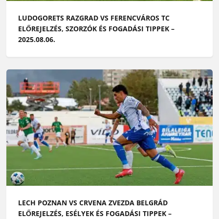
LUDOGORETS RAZGRAD VS FERENCVÁROS TC
ELŐREJELZÉS, SZORZÓK ÉS FOGADÁSI TIPPEK –
2025.08.06.
LECH POZNAN VS CRVENA ZVEZDA BELGRÁD
ELŐREJELZÉS, ESÉLYEK ÉS FOGADÁSI TIPPEK –