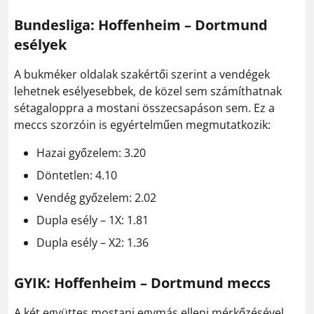
Bundesliga: Hoffenheim – Dortmund
esélyek
A bukméker oldalak szakértői szerint a vendégek
lehetnek esélyesebbek, de közel sem számíthatnak
sétagaloppra a mostani összecsapáson sem. Ez a
meccs szorzóin is egyértelműen megmutatkozik:
Hazai győzelem: 3.20
Döntetlen: 4.10
Vendég győzelem: 2.02
Dupla esély – 1X: 1.81
Dupla esély – X2: 1.36
GYIK: Hoffenheim – Dortmund meccs
A két együttes mostani egymás elleni mérkőzésével