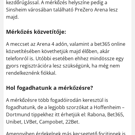
kezdőrúgással. A mérkőzés helyszíne pedig a
Sinsheim városában található PreZero Arena lesz
majd.
Mérkőzés közvetítője:
A meccset az Arena 4 adón, valamint a bet365 online
közvetítésében követhetjük majd élőben, akár
telefonról is. Utóbbi esetében ehhez mindössze egy
gyors regisztrációra lesz szükségünk, ha még nem
rendelkeznénk fiókkal.
Hol fogadhatunk a mérkőzésre?
A mérkőzésre több fogadóirodán keresztül is
fogadhatunk, de a legjobb szorzókat a Hoffenheim –
Dortmund tippekhez itt érhetjük el: Rabona, Bet365,
Unibet, LVBet, Campobet, 22Bet.
Amennyiben érdekelnek más kecsegtető focitippek is,