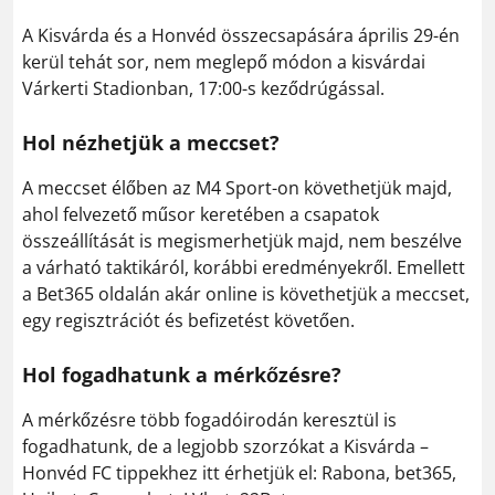
A Kisvárda és a Honvéd összecsapására április 29-én
kerül tehát sor, nem meglepő módon a kisvárdai
Várkerti Stadionban, 17:00-s keződrúgással.
Hol nézhetjük a meccset?
A meccset élőben az M4 Sport-on követhetjük majd,
ahol felvezető műsor keretében a csapatok
összeállítását is megismerhetjük majd, nem beszélve
a várható taktikáról, korábbi eredményekről. Emellett
a Bet365 oldalán akár online is követhetjük a meccset,
egy regisztrációt és befizetést követően.
Hol fogadhatunk a mérkőzésre?
A mérkőzésre több fogadóirodán keresztül is
fogadhatunk, de a legjobb szorzókat a Kisvárda –
Honvéd FC tippekhez itt érhetjük el: Rabona, bet365,