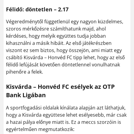
Félidő: döntetlen – 2.17
Végeredménytől függetlenül egy nagyon küzdelmes,
szoros mérkőzésre számíthatunk majd, ahol
kérdéses, hogy melyik együttes tudja jobban
kihasználni a másik hibáit. Az első játékrészben
viszont ez sem biztos, hogy összejön, ami miatt egy
csábító Kisvárda – Honvéd FC tipp lehet, hogy az első
félidő lefújását követően döntetlennel vonulhatnak
pihenőre a felek.
Kisvárda – Honvéd FC esélyek az OTP
Bank Ligában
A sportfogadási oldalak kínálata alapján azt láthatjuk,
hogy a Kisvárda együttese lehet esélyesebb, már csak
a hazai pálya előnye miatt is. Ez a meccs szorzóin is
egyértelműen megmutatkozik: