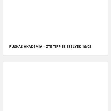
PUSKÁS AKADÉMIA – ZTE TIPP ÉS ESÉLYEK 16/03