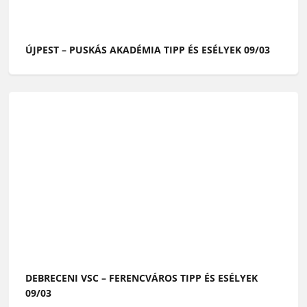
ÚJPEST – PUSKÁS AKADÉMIA TIPP ÉS ESÉLYEK 09/03
DEBRECENI VSC – FERENCVÁROS TIPP ÉS ESÉLYEK
09/03