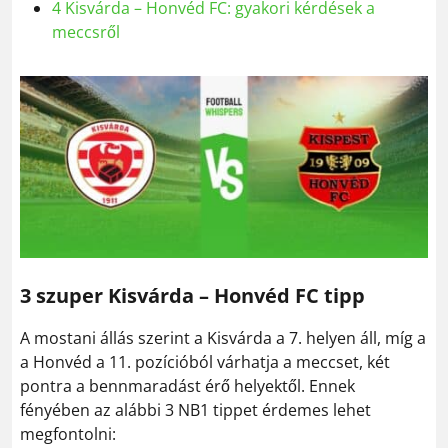
4
Kisvárda – Honvéd FC: gyakori kérdések a
meccsről
3 szuper Kisvárda – Honvéd FC tipp
A mostani állás szerint a Kisvárda a 7. helyen áll, míg a
a Honvéd a 11. pozícióból várhatja a meccset, két
pontra a bennmaradást érő helyektől. Ennek
fényében az alábbi 3 NB1 tippet érdemes lehet
megfontolni: