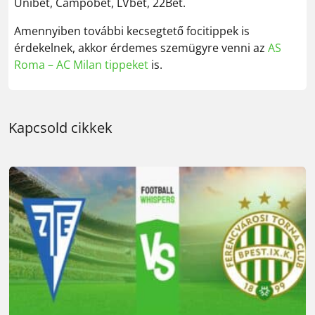
Unibet, Campobet, LVbet, 22Bet.
Amennyiben további kecsegtető focitippek is
érdekelnek, akkor érdemes szemügyre venni az
AS
Roma – AC Milan tippeket
is.
Kapcsold cikkek