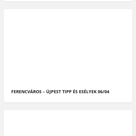
FERENCVÁROS – ÚJPEST TIPP ÉS ESÉLYEK 06/04