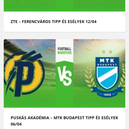
ZTE – FERENCVÁROS TIPP ÉS ESÉLYEK 12/04
PUSKÁS AKADÉMIA – MTK BUDAPEST TIPP ÉS ESÉLYEK
06/04