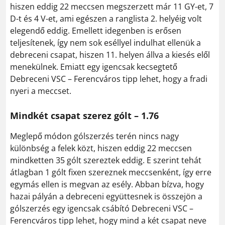
hiszen eddig 22 meccsen megszerzett már 11 GY-et, 7
D-t és 4 V-et, ami egészen a ranglista 2. helyéig volt
elegendő eddig. Emellett idegenben is erősen
teljesítenek, így nem sok eséllyel indulhat ellenük a
debreceni csapat, hiszen 11. helyen állva a kiesés elől
menekülnek. Emiatt egy igencsak kecsegtető
Debreceni VSC – Ferencváros tipp lehet, hogy a fradi
nyeri a meccset.
Mindkét csapat szerez gólt – 1.76
Meglepő módon gólszerzés terén nincs nagy
különbség a felek közt, hiszen eddig 22 meccsen
mindketten 35 gólt szereztek eddig. E szerint tehát
átlagban 1 gólt fixen szereznek meccsenként, így erre
egymás ellen is megvan az esély. Abban bízva, hogy
hazai pályán a debreceni együttesnek is összejön a
gólszerzés egy igencsak csábító Debreceni VSC –
Ferencváros tipp lehet, hogy mind a két csapat neve