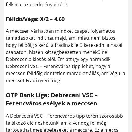
felkerül az eredményjelzőre.
Félidő/Vége: X/2 – 4.60
A meccsen várhatóan mindkét csapat folyamatos
támadásokat indíthat majd, ami miatt nem biztos,
hogy félidőig sikerül a fradinak felülkerekedni a hazai
csapaton, hiszen kétségbeesetten menekülne
Debrecen a kiesés elől. Emiatt így egy harmadik
Debreceni VSC – Ferencváros tipp lehet, hogy a
meccsen félidőig döntetlen marad az állás, ám végül a
meccset Fradi nyeri meg.
OTP Bank Liga: Debreceni VSC –
Ferencváros esélyek a meccsen
A Debreceni VSC – Ferencváros tipp terén szorosabb
találkozó elé nézhetünk, ám a vendég fél még
tartogathat meglepetéseket a meccsre. Ez a meccs