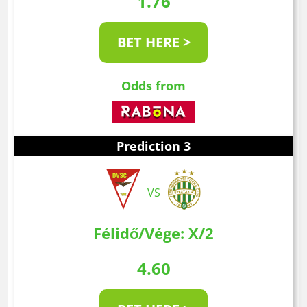
1.76
BET HERE >
Odds from
Prediction 3
VS
Félidő/Vége: X/2
4.60