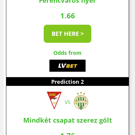
Ferencváros nyer
1.66
BET HERE >
Odds from
Prediction 2
VS
Mindkét csapat szerez gólt