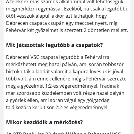
A feleknek más számos alkalommal volt lehetőségük
megmérkőzni egymással. Ezekből, ha csak a legutóbbi
ötöt vesszük alapul, akkor azt láthatjuk, hogy
Debrecen csapata csupán egy meccset nyert, míg
Fehérvár két győzelmet is szerzett 2 döntetlen mellett.
Mit játszottak legutóbb a csapatok?
Debreceni VSC csapata legutóbb a Fehérvárral
mérkőzhetett meg hazai pályán, ami során többször
birtokolták a labdát valamit a kapura lövésük is jóval
több volt, ám ennek ellenére mégis Fehérvár szerezte
meg a győzelmet 1:2-es végeredménnyel. Fradinak
már szorosabb küzdelemben volt része hazai pályán
a győriek ellen, ami során végül egy gólgazdag
találkozóra került sor 2:2-es végeredménnyel.
Mikor kezdődik a mérkőzés?