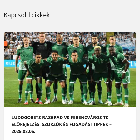
Kapcsold cikkek
LUDOGORETS RAZGRAD VS FERENCVÁROS TC
ELŐREJELZÉS, SZORZÓK ÉS FOGADÁSI TIPPEK –
2025.08.06.