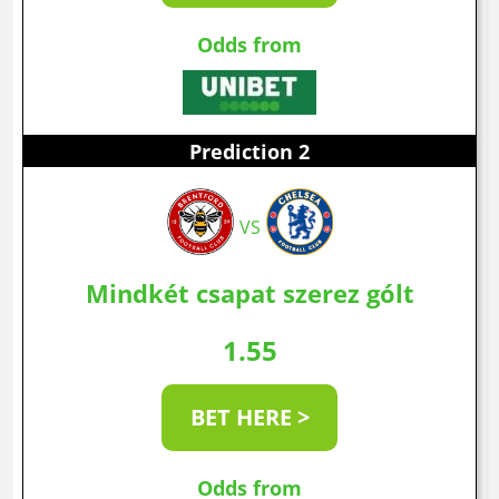
Odds from
Prediction 2
VS
Mindkét csapat szerez gólt
1.55
BET HERE >
Odds from