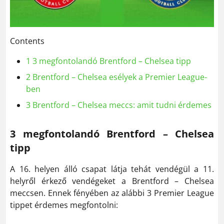
Contents
1
3 megfontolandó Brentford – Chelsea tipp
2
Brentford – Chelsea esélyek a Premier League-
ben
3
Brentford – Chelsea meccs: amit tudni érdemes
3 megfontolandó Brentford – Chelsea
tipp
A 16. helyen álló csapat látja tehát vendégül a 11.
helyről érkező vendégeket a Brentford – Chelsea
meccsen. Ennek fényében az alábbi 3 Premier League
tippet érdemes megfontolni: