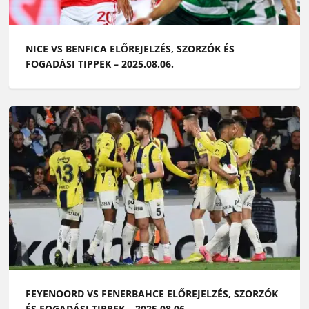
NICE VS BENFICA ELŐREJELZÉS, SZORZÓK ÉS
FOGADÁSI TIPPEK – 2025.08.06.
FEYENOORD VS FENERBAHCE ELŐREJELZÉS, SZORZÓK
ÉS FOGADÁSI TIPPEK – 2025.08.06.