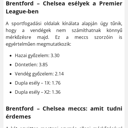
Brentford – Chelsea esélyek a Premier
League-ben
A sportfogadási oldalak kínálata alapján úgy tűnik,
hogy a vendégek nem számíthatnak könnyű
mérkőzésre majd. Ez a meccs szorzóin is
egyértelműen megmutatkozik:
Hazai győzelem: 3.30
Döntetlen: 3.85
Vendég győzelem: 2.14
Dupla esély – 1X: 1.76
Dupla esély – X2: 1.36
Brentford – Chelsea meccs: amit tudni
érdemes