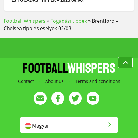
Football Whispers
»
Fogadási tippek
»
Brentford –
Chelsea tipp és esélyek 02/03
Contact
-
About us
-
Terms and conditions
Magyar