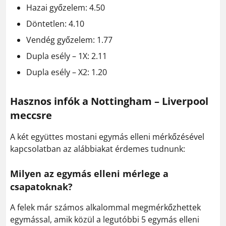
Hazai győzelem: 4.50
Döntetlen: 4.10
Vendég győzelem: 1.77
Dupla esély – 1X: 2.11
Dupla esély – X2: 1.20
Hasznos infók a Nottingham – Liverpool
meccsre
A két együttes mostani egymás elleni mérkőzésével
kapcsolatban az alábbiakat érdemes tudnunk:
Milyen az egymás elleni mérlege a
csapatoknak?
A felek már számos alkalommal megmérkőzhettek
egymással, amik közül a legutóbbi 5 egymás elleni