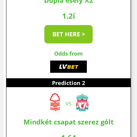
Dupla esély X2
1.2í
BET HERE >
Odds from
Prediction 2
VS
Mindkét csapat szerez gólt