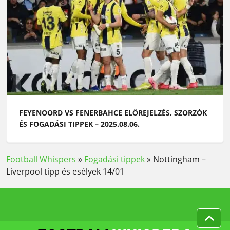
FEYENOORD VS FENERBAHCE ELŐREJELZÉS, SZORZÓK
ÉS FOGADÁSI TIPPEK – 2025.08.06.
Football Whispers
»
Fogadási tippek
»
Nottingham –
Liverpool tipp és esélyek 14/01