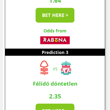
1.64
BET HERE >
Odds from
Prediction 3
VS
Félidő döntetlen
2.35