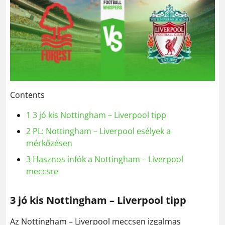
Contents
1
3 jó kis Nottingham – Liverpool tipp
2
PL: Nottingham – Liverpool esélyek a
mérkőzésen
3
Hasznos infók a Nottingham – Liverpool
meccsre
3 jó kis Nottingham – Liverpool tipp
Az Nottingham – Liverpool meccsen izgalmas