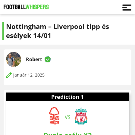
Nottingham – Liverpool tipp és
esélyek 14/01
Robert
január 12, 2025
Prediction 1
VS