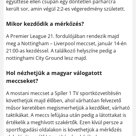
együttese ellen csupán egy döntetlen párharcra
került sor, amin végül 2:2-es végeredmény született.
Mikor kezdődik a mérkőzés?
A Premier League 21. fordulójában rendezik majd
meg a Nottingham – Liverpool meccset, január 14-én
21:00-as kezdéssel. A találkozó helyszíne pedig a
nottinghami City Ground lesz majd.
Hol nézhetjük a magyar válogatott
meccseket?
A mostani meccset a Spíler 1 TV sportközvetítésén
követhetjük majd élőben, ahol várhatóan felvezető
műsor keretében megismerhetjük a kezdőket, várható
taktikákat. A meccs lefújása után pedig a látottakat is
értékelik a meghívott szakértők. Ezen kívül persze a
sportfogadási oldalakon is követhetjük a mérkőzés