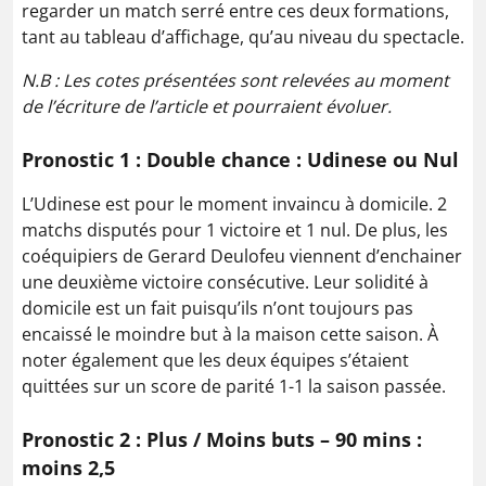
regarder un match serré entre ces deux formations,
tant au tableau d’affichage, qu’au niveau du spectacle.
N.B : Les cotes présentées sont relevées au moment
de l’écriture de l’article et pourraient évoluer.
Pronostic 1 : Double chance : Udinese ou Nul
L’Udinese est pour le moment invaincu à domicile. 2
matchs disputés pour 1 victoire et 1 nul. De plus, les
coéquipiers de Gerard Deulofeu viennent d’enchainer
une deuxième victoire consécutive. Leur solidité à
domicile est un fait puisqu’ils n’ont toujours pas
encaissé le moindre but à la maison cette saison. À
noter également que les deux équipes s’étaient
quittées sur un score de parité 1-1 la saison passée.
Pronostic 2 : Plus / Moins buts – 90 mins :
moins 2,5