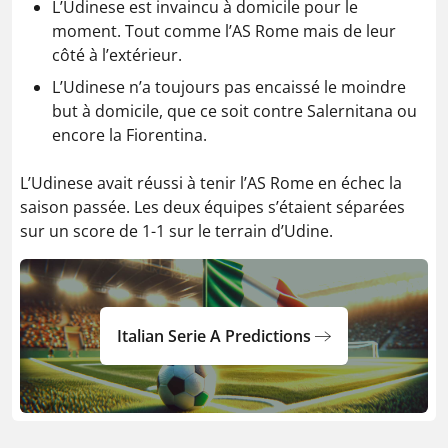
L’Udinese est invaincu à domicile pour le
moment. Tout comme l’AS Rome mais de leur
côté à l’extérieur.
L’Udinese n’a toujours pas encaissé le moindre
but à domicile, que ce soit contre Salernitana ou
encore la Fiorentina.
L’Udinese avait réussi à tenir l’AS Rome en échec la
saison passée. Les deux équipes s’étaient séparées
sur un score de 1-1 sur le terrain d’Udine.
Italian Serie A Predictions