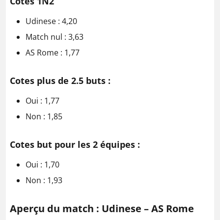
Cotes 1N2
Udinese : 4,20
Match nul : 3,63
AS Rome : 1,77
Cotes plus de 2.5 buts :
Oui : 1,77
Non : 1,85
Cotes but pour les 2 équipes :
Oui : 1,70
Non : 1,93
Aperçu du match : Udinese – AS Rome