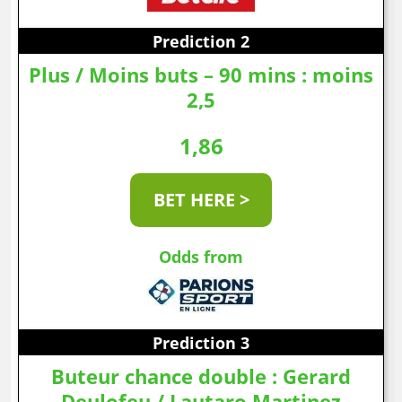
Prediction 2
Plus / Moins buts – 90 mins : moins
2,5
1,86
BET HERE >
Odds from
Prediction 3
Buteur chance double : Gerard
Deulofeu / Lautaro Martinez