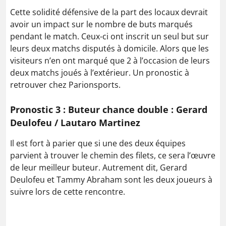
Cette solidité défensive de la part des locaux devrait
avoir un impact sur le nombre de buts marqués
pendant le match. Ceux-ci ont inscrit un seul but sur
leurs deux matchs disputés à domicile. Alors que les
visiteurs n’en ont marqué que 2 à l’occasion de leurs
deux matchs joués à l’extérieur. Un pronostic à
retrouver chez Parionsports.
Pronostic 3 : Buteur chance double : Gerard
Deulofeu / Lautaro Martinez
Il est fort à parier que si une des deux équipes
parvient à trouver le chemin des filets, ce sera l’œuvre
de leur meilleur buteur. Autrement dit, Gerard
Deulofeu et Tammy Abraham sont les deux joueurs à
suivre lors de cette rencontre.