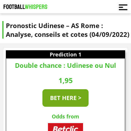
Pronostic Udinese – AS Rome :
Analyse, conseils et cotes (04/09/2022)
Prediction 1
Double chance : Udinese ou Nul
1,95
BET HERE >
Odds from