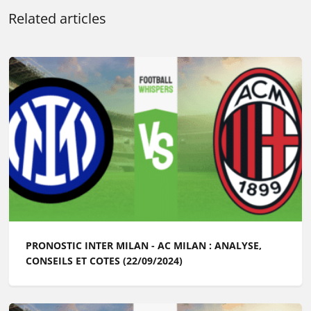
Related articles
PRONOSTIC INTER MILAN - AC MILAN : ANALYSE,
CONSEILS ET COTES (22/09/2024)