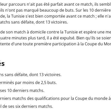
leur parcours n'ait pas été parfait avant ce match, ils semb
is ils n'ont pas marqué beaucoup de buts. Sur les 10 dernièr
e, la Tunisie s'est bien comportée avant ce match ; elle n'a
atchs sans défaite, dont 13 victoires.
ps de son match à domicile contre la Tunisie et espère une m
re minutes plus tard, il a été expulsé. Bien qu'ils se soie
attente d'une toute première participation à la Coupe du Mon
és
s sans défaite, dont 13 victoires.
terminés par moins de 2,5 buts.
 ses 10 derniers matchs.
erniers matchs des qualifications pour la Coupe du monde à 
l de ses six derniers matchs.