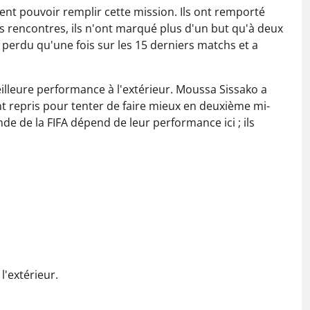
lent pouvoir remplir cette mission. Ils ont remporté
es rencontres, ils n'ont marqué plus d'un but qu'à deux
 perdu qu'une fois sur les 15 derniers matchs et a
eilleure performance à l'extérieur. Moussa Sissako a
nt repris pour tenter de faire mieux en deuxième mi-
de de la FIFA dépend de leur performance ici ; ils
l'extérieur.