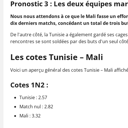
Pronostic 3 : Les deux équipes ma
Nous nous attendons à ce que le Mali fasse un effort 
dix derniers matchs, concédant un total de trois buts
De l'autre côté, la Tunisie a également gardé ses cages
rencontres se sont soldées par des buts d'un seul côt
Les cotes Tunisie – Mali
Voici un aperçu général des cotes Tunisie – Mali affich
Cotes 1N2 :
Tunisie : 2.57
Match nul : 2.82
Mali : 3.32