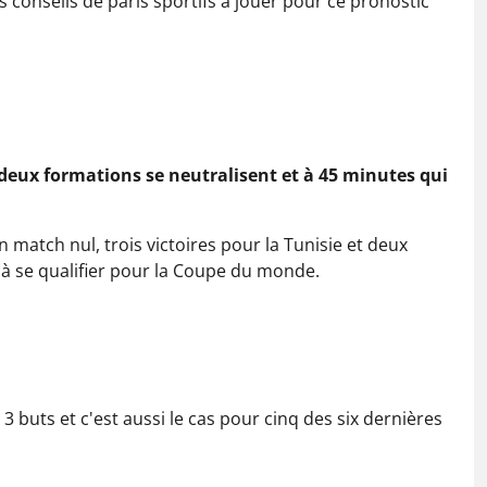
os conseils de paris sportifs à jouer pour ce pronostic
deux formations se neutralisent et à 45 minutes qui
match nul, trois victoires pour la Tunisie et deux
à se qualifier pour la Coupe du monde.
3 buts et c'est aussi le cas pour cinq des six dernières