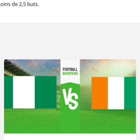
oins de 2,5 buts.