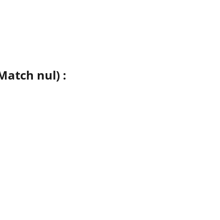
atch nul) :