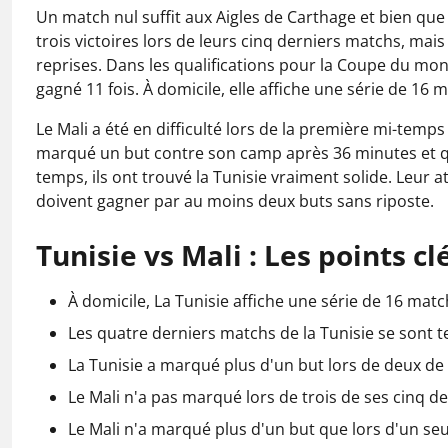
Un match nul suffit aux Aigles de Carthage et bien que 
trois victoires lors de leurs cinq derniers matchs, ma
reprises. Dans les qualifications pour la Coupe du mond
gagné 11 fois. À domicile, elle affiche une série de 16 m
Le Mali a été en difficulté lors de la première mi-tem
marqué un but contre son camp après 36 minutes et quat
temps, ils ont trouvé la Tunisie vraiment solide. Leur 
doivent gagner par au moins deux buts sans riposte.
Tunisie vs Mali : Les points cl
À domicile, La Tunisie affiche une série de 16 match
Les quatre derniers matchs de la Tunisie se sont 
La Tunisie a marqué plus d'un but lors de deux de
Le Mali n'a pas marqué lors de trois de ses cinq d
Le Mali n'a marqué plus d'un but que lors d'un seu