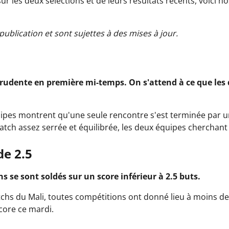
sur les deux sélections et de leurs résultats récents, voici n
ublication et sont sujettes à des mises à jour.
udente en première mi-temps. On s'attend à ce que les 
ipes montrent qu'une seule rencontre s'est terminée par un 
ch assez serrée et équilibrée, les deux équipes cherchant 
de 2.5
s se sont soldés sur un score inférieur à 2.5 buts.
atchs du Mali, toutes compétitions ont donné lieu à moins de 
score ce mardi.