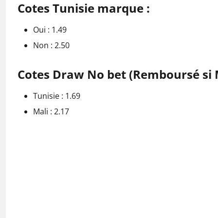
Cotes Tunisie marque :
Oui : 1.49
Non : 2.50
Cotes Draw No bet (Remboursé si M
Tunisie : 1.69
Mali : 2.17