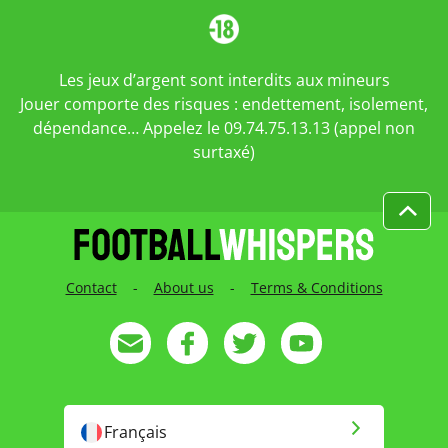
Les jeux d’argent sont interdits aux mineurs
Jouer comporte des risques : endettement, isolement,
dépendance… Appelez le 09.74.75.13.13 (appel non
surtaxé)
Contact
-
About us
-
Terms & Conditions
Français