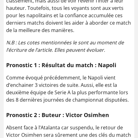
classement, mais aussi de voir revenir l’Inter à leur
hauteur. Toutefois, tous les voyants sont aux verts
pour les napolitains et la confiance accumulée ces
derniers matchs doivent les aider à aborder ce match
de la meilleure des manières.
N.B : Les cotes mentionnées le sont au moment de
l’écriture de l’article. Elles peuvent évoluer.
Pronostic 1 : Résultat du match : Napoli
Comme évoqué précédemment, le Napoli vient
d’enchainer 3 victoires de suite. Aussi, elle est la
deuxième équipe de Serie A la plus performante lors
des 8 dernières journées de championnat disputées.
Pronostic 2 : Buteur : Victor Osimhen
Absent face à l’Atalanta car suspendu, le retour de
Victor Osimhen sera sûrement une des clés du match