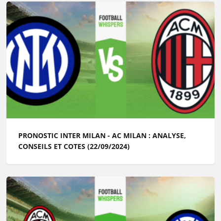
PRONOSTIC INTER MILAN - AC MILAN : ANALYSE,
CONSEILS ET COTES (22/09/2024)