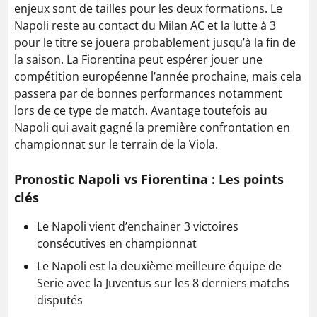
enjeux sont de tailles pour les deux formations. Le
Napoli reste au contact du Milan AC et la lutte à 3
pour le titre se jouera probablement jusqu’à la fin de
la saison. La Fiorentina peut espérer jouer une
compétition européenne l’année prochaine, mais cela
passera par de bonnes performances notamment
lors de ce type de match. Avantage toutefois au
Napoli qui avait gagné la première confrontation en
championnat sur le terrain de la Viola.
Pronostic Napoli vs Fiorentina : Les points
clés
Le Napoli vient d’enchainer 3 victoires
consécutives en championnat
Le Napoli est la deuxième meilleure équipe de
Serie avec la Juventus sur les 8 derniers matchs
disputés