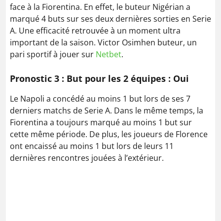
face à la Fiorentina. En effet, le buteur Nigérian a
marqué 4 buts sur ses deux dernières sorties en Serie
A. Une efficacité retrouvée à un moment ultra
important de la saison. Victor Osimhen buteur, un
pari sportif à jouer sur
Netbet
.
Pronostic 3 : But pour les 2 équipes : Oui
Le Napoli a concédé au moins 1 but lors de ses 7
derniers matchs de Serie A. Dans le même temps, la
Fiorentina a toujours marqué au moins 1 but sur
cette même période. De plus, les joueurs de Florence
ont encaissé au moins 1 but lors de leurs 11
dernières rencontres jouées à l’extérieur.