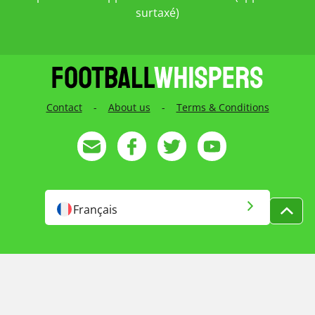
surtaxé)
Contact
-
About us
-
Terms & Conditions
Français
English
English US