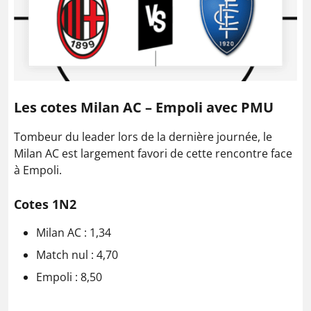
Les cotes Milan AC – Empoli avec PMU
Tombeur du leader lors de la dernière journée, le
Milan AC est largement favori de cette rencontre face
à Empoli.
Cotes 1N2
Milan AC : 1,34
Match nul : 4,70
Empoli : 8,50