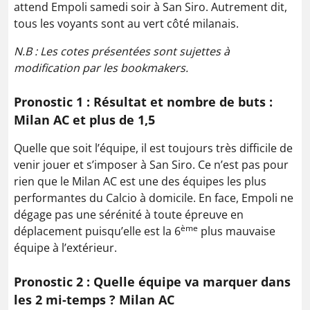
attend Empoli samedi soir à San Siro. Autrement dit,
tous les voyants sont au vert côté milanais.
N.B : Les cotes présentées sont sujettes à
modification par les bookmakers.
Pronostic 1 : Résultat et nombre de buts :
Milan AC et plus de 1,5
Quelle que soit l’équipe, il est toujours très difficile de
venir jouer et s’imposer à San Siro. Ce n’est pas pour
rien que le Milan AC est une des équipes les plus
performantes du Calcio à domicile. En face, Empoli ne
dégage pas une sérénité à toute épreuve en
ème
déplacement puisqu’elle est la 6
plus mauvaise
équipe à l’extérieur.
Pronostic 2 : Quelle équipe va marquer dans
les 2 mi-temps ? Milan AC