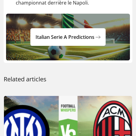
championnat derrière le Napoli.
Italian Serie A Predictions
Related articles