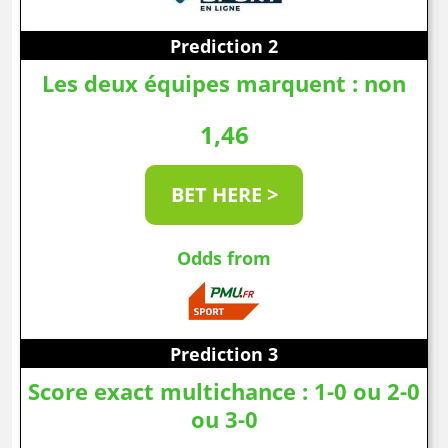
Prediction 2
Les deux équipes marquent : non
1,46
BET HERE >
Odds from
Prediction 3
Score exact multichance : 1-0 ou 2-0
ou 3-0