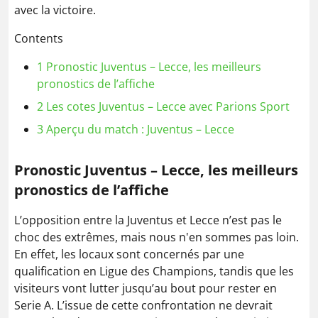
avec la victoire.
Contents
1
Pronostic Juventus – Lecce, les meilleurs
pronostics de l’affiche
2
Les cotes Juventus – Lecce avec Parions Sport
3
Aperçu du match : Juventus – Lecce
Pronostic Juventus – Lecce, les meilleurs
pronostics de l’affiche
L’opposition entre la Juventus et Lecce n’est pas le
choc des extrêmes, mais nous n'en sommes pas loin.
En effet, les locaux sont concernés par une
qualification en Ligue des Champions, tandis que les
visiteurs vont lutter jusqu’au bout pour rester en
Serie A. L’issue de cette confrontation ne devrait