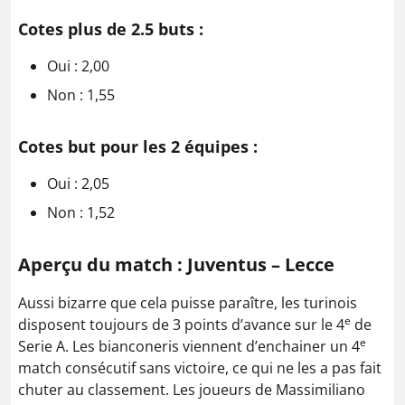
Cotes plus de 2.5 buts :
Oui : 2,00
Non : 1,55
Cotes but pour les 2 équipes :
Oui : 2,05
Non : 1,52
Aperçu du match : Juventus – Lecce
Aussi bizarre que cela puisse paraître, les turinois
e
disposent toujours de 3 points d’avance sur le 4
de
e
Serie A. Les bianconeris viennent d’enchainer un 4
match consécutif sans victoire, ce qui ne les a pas fait
chuter au classement. Les joueurs de Massimiliano