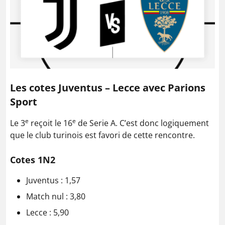
Les cotes Juventus – Lecce avec Parions
Sport
e
e
Le 3
reçoit le 16
de Serie A. C’est donc logiquement
que le club turinois est favori de cette rencontre.
Cotes 1N2
Juventus : 1,57
Match nul : 3,80
Lecce : 5,90