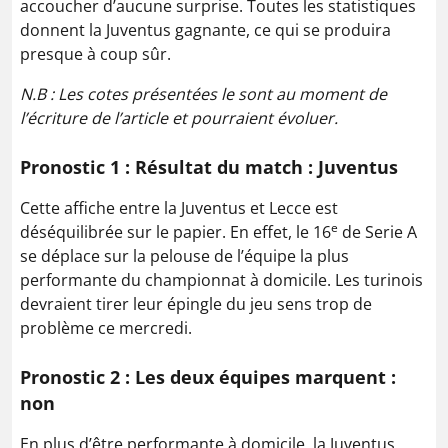
accoucher d’aucune surprise. Toutes les statistiques
donnent la Juventus gagnante, ce qui se produira
presque à coup sûr.
N.B : Les cotes présentées le sont au moment de
l’écriture de l’article et pourraient évoluer.
Pronostic 1 : Résultat du match : Juventus
Cette affiche entre la Juventus et Lecce est
e
déséquilibrée sur le papier. En effet, le 16
de Serie A
se déplace sur la pelouse de l’équipe la plus
performante du championnat à domicile. Les turinois
devraient tirer leur épingle du jeu sens trop de
problème ce mercredi.
Pronostic 2 : Les deux équipes marquent :
non
En plus d’être performante à domicile, la Juventus