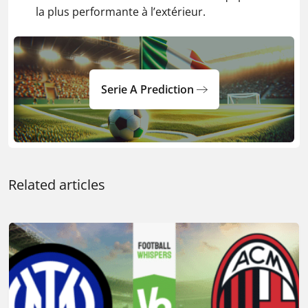
la plus performante à l’extérieur.
Serie A Prediction
Related articles