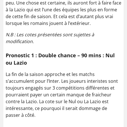
peu. Une chose est certaine, ils auront fort à faire face
à la Lazio qui est l’une des équipes les plus en forme
de cette fin de saison. Et cela est d’autant plus vrai
lorsque les romains jouent à l’extérieur.
N.B : Les cotes présentées sont sujettes à
modification.
Pronostic 1 : Double chance – 90 mins : Nul
ou Lazio
La fin de la saison approche et les matchs
s’accumulent pour l’Inter. Les joueurs interistes sont
toujours engagés sur 3 compétitions différentes et
pourraient payer un certain manque de fraicheur
contre la Lazio. La cote sur le Nul ou La Lazio est
intéressante, ce pourquoi il serait dommage de
passer à côté.