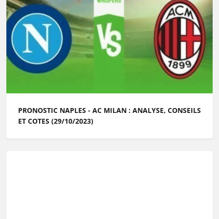
PRONOSTIC NAPLES - AC MILAN : ANALYSE, CONSEILS
ET COTES (29/10/2023)