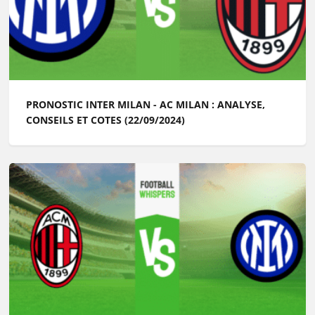
PRONOSTIC INTER MILAN - AC MILAN : ANALYSE,
CONSEILS ET COTES (22/09/2024)