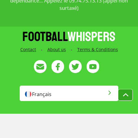
dépendance… Appelez le 09.74.75.13.13 (appel non
surtaxé)
Contact
-
About us
-
Terms & Conditions
Français
English
English US