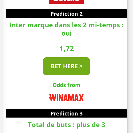
Prediction 2
Inter marque dans les 2 mi-temps :
oui
1,72
BET HERE >
Odds from
Prediction 3
Total de buts : plus de 3