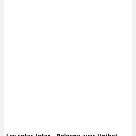
Les cotes Inter – Bologne avec Unibet