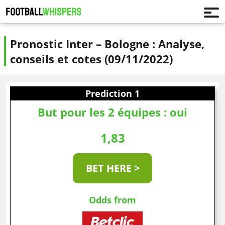
Pronostic Inter – Bologne : Analyse,
conseils et cotes (09/11/2022)
Prediction 1
But pour les 2 équipes : oui
1,83
BET HERE >
Odds from