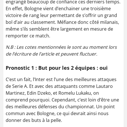
engrangé beaucoup de confiance ces derniers temps.
En effet, Bologne vient d’enchainer une troisième
victoire de rang leur permettant de s’offrir un grand
bol d’air au classement. Méfiance donc côté milanais,
même s’ils semblent être largement en mesure de
remporter ce match.
N.B : Les cotes mentionnées le sont au moment lors
de l’écriture de l’article et peuvent fluctuer.
Pronostic 1 : But pour les 2 équipes : oui
C’est un fait, l’Inter est l’une des meilleures attaques
de Serie A. Et avec des attaquants comme Lautaro
Martinez, Edin Dzeko, et Romelu Lukaku, on
comprend pourquoi. Cependant, c’est loin d’être une
des meilleures défenses du championnat. Un point
commun avec Bologne, ce qui devrait ainsi nous
donner des buts à la pelle.