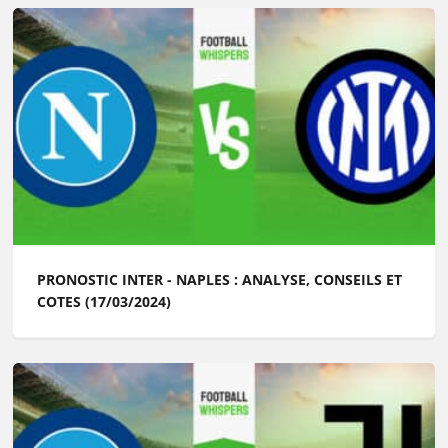
PRONOSTIC INTER - NAPLES : ANALYSE, CONSEILS ET
COTES (17/03/2024)