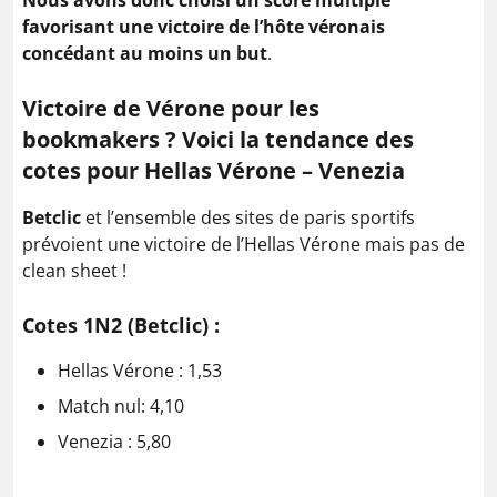
Nous avons donc choisi un score multiple
favorisant une victoire de l’hôte véronais
concédant au moins un but
.
Victoire de Vérone
pour les
bookmakers
? Voici la tendance des
cotes pour Hellas Vérone – Ven
ezia
Betclic
et l’ensemble des sites de paris sportifs
prévoient une victoire de l’Hellas Vérone mais pas de
clean sheet !
Cotes 1N2 (Betclic)
:
Hellas Vérone : 1,53
Match nul: 4,10
Venezia : 5,80