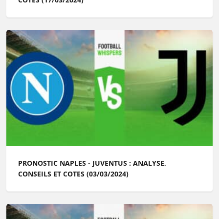
PRONOSTIC NAPLES - JUVENTUS : ANALYSE,
CONSEILS ET COTES (03/03/2024)