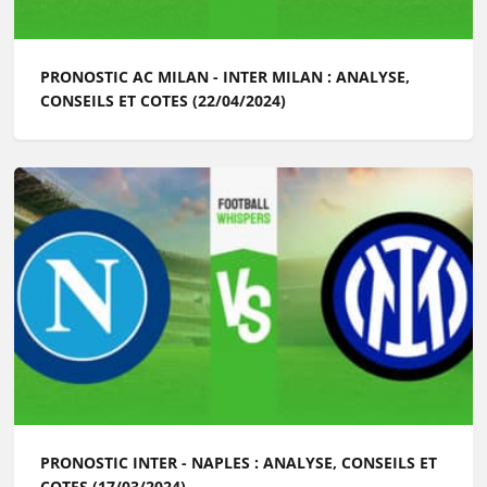
PRONOSTIC AC MILAN - INTER MILAN : ANALYSE,
CONSEILS ET COTES (22/04/2024)
PRONOSTIC INTER - NAPLES : ANALYSE, CONSEILS ET
COTES (17/03/2024)