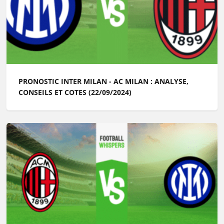
PRONOSTIC INTER MILAN - AC MILAN : ANALYSE,
CONSEILS ET COTES (22/09/2024)