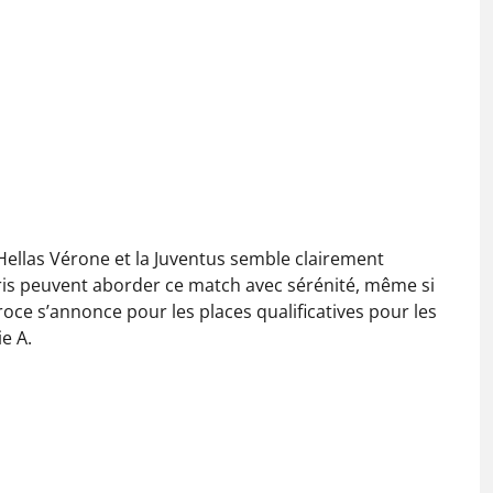
Hellas Vérone et la Juventus semble clairement
eris peuvent aborder ce match avec sérénité, même si
féroce s’annonce pour les places qualificatives pour les
e A.