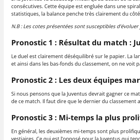
consécutives. Cette équipe est engluée dans une spiral
statistiques, la balance penche très clairement du côté
N.B : Les cotes présentées sont susceptibles d’évoluer
Pronostic 1 : Résultat du match : 
Le duel est clairement déséquilibré sur le papier. La la
et ainsi dans les bas-fonds du classement, on ne voit
Pronostic 2 : Les deux équipes mar
Si nous pensons que la Juventus devrait gagner ce matc
de ce match. Il faut dire que le dernier du classement
Pronostic 3 : Mi-temps la plus proli
En général, les deuxièmes mi-temps sont plus prolifiq
vestiaires. Ce qui est l’opposé pour la Juventus qui te