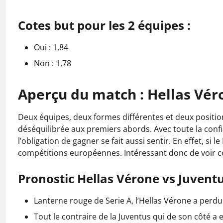
Cotes but pour les 2 équipes :
Oui : 1,84
Non : 1,78
Aperçu du match : Hellas Vér
Deux équipes, deux formes différentes et deux positio
déséquilibrée aux premiers abords. Avec toute la conf
l’obligation de gagner se fait aussi sentir. En effet, si
compétitions européennes. Intéressant donc de voir c
Pronostic Hellas Vérone vs Juventus
Lanterne rouge de Serie A, l’Hellas Vérone a perd
Tout le contraire de la Juventus qui de son côté a 