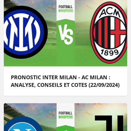
PRONOSTIC INTER MILAN - AC MILAN :
ANALYSE, CONSEILS ET COTES (22/09/2024)