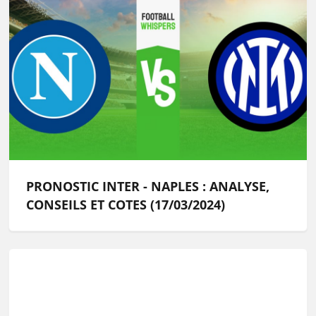
PRONOSTIC INTER - NAPLES : ANALYSE,
CONSEILS ET COTES (17/03/2024)