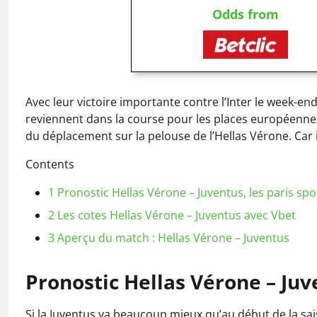
Odds from
Avec leur victoire importante contre l’Inter le week-e
reviennent dans la course pour les places européenne
du déplacement sur la pelouse de l’Hellas Vérone. Car i
Contents
1
Pronostic Hellas Vérone – Juventus, les paris spor
2
Les cotes Hellas Vérone – Juventus avec Vbet
3
Aperçu du match : Hellas Vérone – Juventus
Pronostic Hellas Vérone – Juve
Si la Juventus va beaucoup mieux qu’au début de la sais