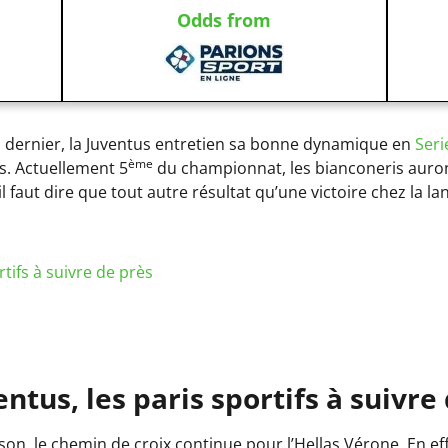
Odds from
nd dernier, la Juventus entretien sa bonne dynamique en
Seri
ème
s. Actuellement 5
du championnat, les bianconeris auront
l faut dire que tout autre résultat qu’une victoire chez la
tifs à suivre de près
ntus, les paris sportifs à suivre
on, le chemin de croix continue pour l’Hellas Vérone. En effe