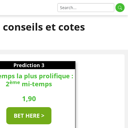
 conseils et cotes
Prediction 3
mps la plus prolifique :
ème
2
mi-temps
1,90
BET HERE >