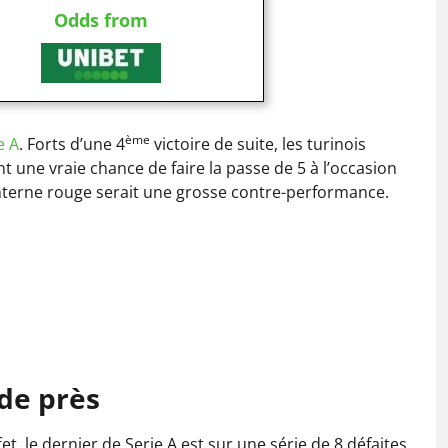
Odds from
ème
e A
. Forts d’une 4
victoire de suite, les turinois
 une vraie chance de faire la passe de 5 à l’occasion
 lanterne rouge serait une grosse contre-performance.
 de près
t, le dernier de Serie A est sur une série de 8 défaites