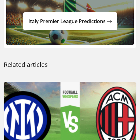
Italy Premier League Predictions
Related articles