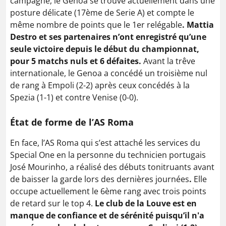
campagne, le Genoa se trouve actuellement dans une
posture délicate (17ème de Serie A) et compte le
même nombre de points que le 1er relégable
. Mattia
Destro et ses partenaires n’ont enregistré qu’une
seule victoire depuis le début du championnat,
pour 5 matchs nuls et 6 défaites.
Avant la trêve
internationale, le Genoa a concédé un troisième nul
de rang à Empoli (2-2) après ceux concédés à la
Spezia (1-1) et contre Venise (0-0).
État de forme de l’AS Roma
En face, l’AS Roma qui s’est attaché les services du
Special One en la personne du technicien portugais
José Mourinho, a réalisé des débuts tonitruants avant
de baisser la garde lors des dernières journées
.
Elle
occupe actuellement le 6ème rang avec trois points
de retard sur le top 4.
Le club de la Louve est en
manque de confiance et de sérénité puisqu’il n'a