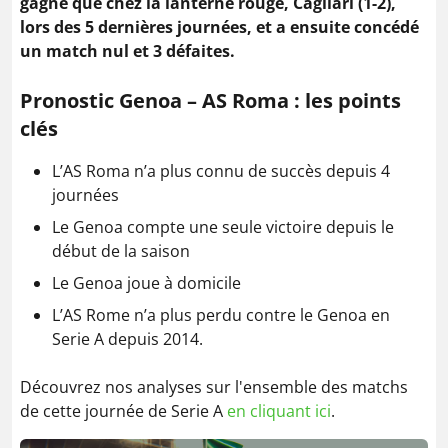
gagné que chez la lanterne rouge, Cagliari (1-2),
lors des 5 dernières journées, et a ensuite concédé
un match nul et 3 défaites.
Pronostic Genoa – AS Roma : les points
clés
L’AS Roma n’a plus connu de succès depuis 4
journées
Le Genoa compte une seule victoire depuis le
début de la saison
Le Genoa joue à domicile
L’AS Rome n’a plus perdu contre le Genoa en
Serie A depuis 2014.
Découvrez nos analyses sur l'ensemble des matchs
de cette journée de Serie A
en cliquant ici
.