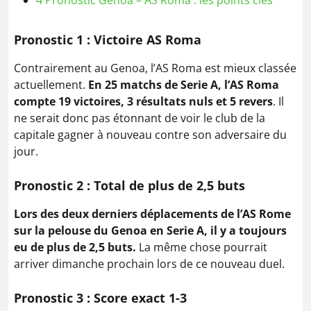
4
Pronostic Genoa – AS Roma : les points clés
Pronostic 1 : Victoire AS Roma
Contrairement au Genoa, l’AS Roma est mieux classée
actuellement.
En 25 matchs de Serie A, l’AS Roma
compte 19 victoires, 3 résultats nuls et 5 revers
. Il
ne serait donc pas étonnant de voir le club de la
capitale gagner à nouveau contre son adversaire du
jour.
Pronostic 2 : Total de plus de 2,5 buts
Lors des deux derniers déplacements de l’AS Rome
sur la pelouse du Genoa en Serie A, il y a toujours
eu de plus de 2,5 buts.
La même chose pourrait
arriver dimanche prochain lors de ce nouveau duel.
Pronostic 3 : Score exact 1-3