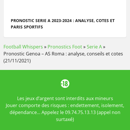
PRONOSTIC SERIE A 2023-2024 : ANALYSE, COTES ET
PARIS SPORTIFS
Football Whispers
»
Pronostics Foot
»
Serie A
»
Pronostic Genoa – AS Roma : analyse, conseils et cotes
(21/11/2021)
Les jeux d’argent sont interdits aux mineurs
Jouer comporte des risques : endettement, isolement,
dépendance… Appelez le 09.74.75.13.13 (appel non
surtaxé)