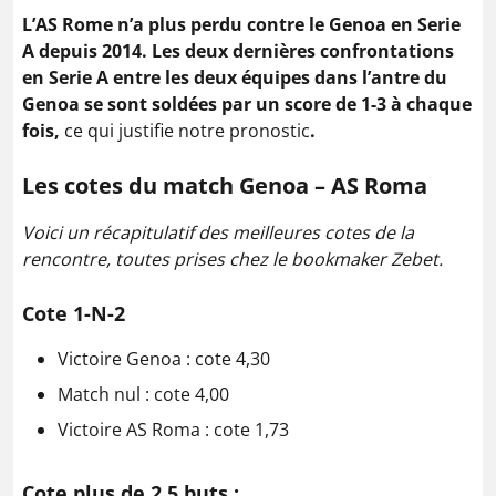
L’AS Rome n’a plus perdu contre le Genoa en Serie
A depuis 2014. Les deux dernières confrontations
en Serie A entre les deux équipes dans l’antre du
Genoa se sont soldées par un score de 1-3 à chaque
fois,
c
e qui justifie notre pronostic
.
Les cotes du match Genoa – AS Roma
Voici un récapitulatif des meilleures cotes de la
rencontre, toutes prises chez le bookmaker Zebet.
Cote 1-N-2
Victoire Genoa : cote 4,30
Match nul : cote 4,00
Victoire AS Roma : cote 1,73
Cote plus de 2,5 buts :