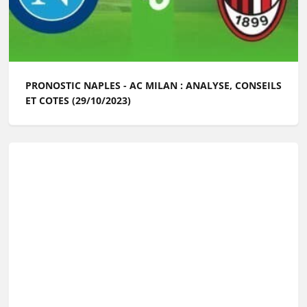
PRONOSTIC NAPLES - AC MILAN : ANALYSE, CONSEILS
ET COTES (29/10/2023)