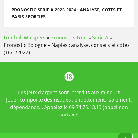
PRONOSTIC SERIE A 2023-2024 : ANALYSE, COTES ET
PARIS SPORTIFS
Football Whispers
»
Pronostics Foot
»
Serie A
»
Pronostic Bologne – Naples : analyse, conseils et cotes
(16/1/2022)
Les jeux d’argent sont interdits aux mineurs
Jouer comporte des risques : endettement, isolement,
dépendance… Appelez le 09.74.75.13.13 (appel non
surtaxé)