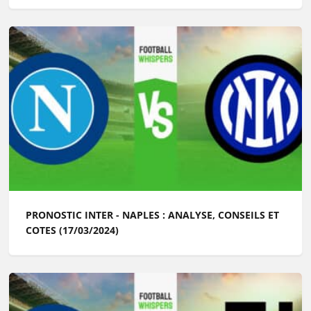
PRONOSTIC INTER - NAPLES : ANALYSE, CONSEILS ET
COTES (17/03/2024)