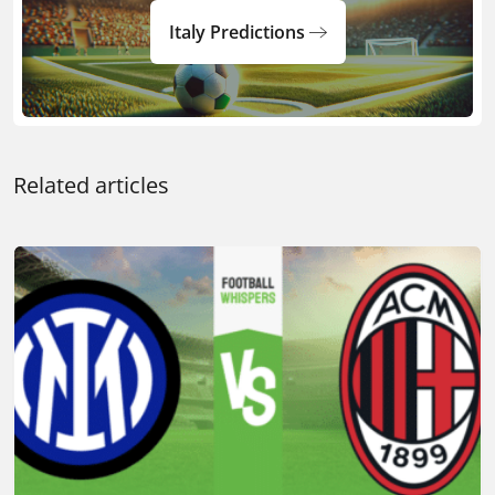
Italy Predictions
Related articles