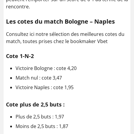
rencontre.
Les cotes du match Bologne – Naples
Consultez ici notre sélection des meilleures cotes du
match, toutes prises chez le bookmaker Vbet
Cote 1-N-2
Victoire Bologne : cote 4,20
Match nul : cote 3,47
Victoire Naples : cote 1,95
Cote plus de 2,5 buts :
Plus de 2,5 buts : 1,97
Moins de 2,5 buts : 1,87