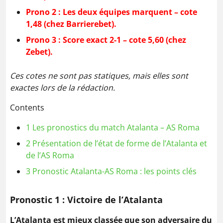
Prono 2 : Les deux équipes marquent – cote
1,48 (chez Barrierebet).
Prono 3 : Score exact 2-1 – cote 5,60 (chez
Zebet)
.
Ces cotes ne sont pas statiques, mais elles sont
exactes lors de la rédaction.
Contents
1
Les pronostics du match Atalanta – AS Roma
2
Présentation de l’état de forme de l’Atalanta et
de l’AS Roma
3
Pronostic Atalanta-AS Roma : les points clés
Pronostic 1 : Victoire de l’Atalanta
L’Atalanta est mieux classée que son adversaire du