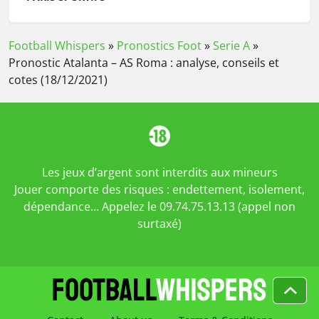
Football Whispers
»
Pronostics Foot
»
Serie A
»
Pronostic Atalanta – AS Roma : analyse, conseils et
cotes (18/12/2021)
Les jeux d’argent sont interdits aux mineurs
Jouer comporte des risques : endettement, isolement,
dépendance… Appelez le 09.74.75.13.13 (appel non
surtaxé)