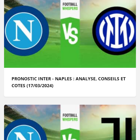
PRONOSTIC INTER - NAPLES : ANALYSE, CONSEILS ET
COTES (17/03/2024)