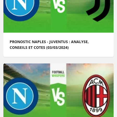
PRONOSTIC NAPLES - JUVENTUS : ANALYSE,
CONSEILS ET COTES (03/03/2024)