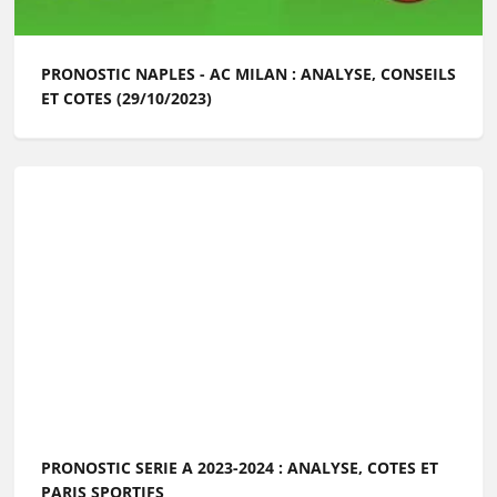
PRONOSTIC NAPLES - AC MILAN : ANALYSE, CONSEILS
ET COTES (29/10/2023)
PRONOSTIC SERIE A 2023-2024 : ANALYSE, COTES ET
PARIS SPORTIFS