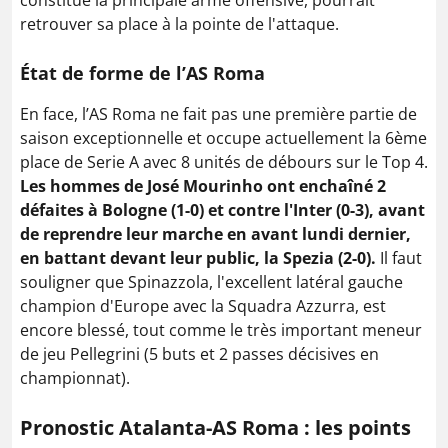
constitue la principale arme offensive, pourrait
retrouver sa place à la pointe de l'attaque.
État de forme de l’AS Roma
En face, l’AS Roma ne fait pas une première partie de
saison exceptionnelle et occupe actuellement la 6ème
place de Serie A avec 8 unités de débours sur le Top 4.
Les hommes de José Mourinho ont enchaîné 2
défaites à Bologne (1-0) et contre l'Inter (0-3), avant
de reprendre leur marche en avant lundi dernier,
en battant devant leur public, la Spezia (2-0).
Il faut
souligner que Spinazzola, l'excellent latéral gauche
champion d'Europe avec la Squadra Azzurra, est
encore blessé, tout comme le très important meneur
de jeu Pellegrini (5 buts et 2 passes décisives en
championnat).
Pronostic Atalanta-AS Roma : les points