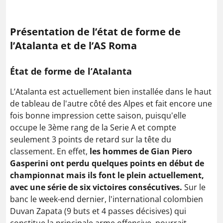
Présentation de l’état de forme de
l’Atalanta et de l’AS Roma
État de forme de l’Atalanta
L’Atalanta est actuellement bien installée dans le haut
de tableau de l'autre côté des Alpes et fait encore une
fois bonne impression cette saison, puisqu'elle
occupe le 3ème rang de la Serie A et compte
seulement 3 points de retard sur la tête du
classement. En effet,
les hommes de Gian Piero
Gasperini ont perdu quelques points en début de
championnat mais ils font le plein actuellement,
avec une série de six victoires consécutives.
Sur le
banc le week-end dernier, l'international colombien
Duvan Zapata (9 buts et 4 passes décisives) qui