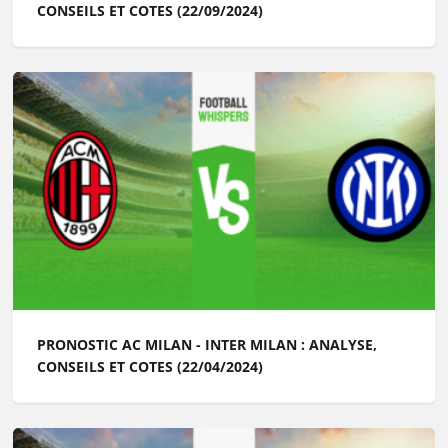
CONSEILS ET COTES (22/09/2024)
PRONOSTIC AC MILAN - INTER MILAN : ANALYSE,
CONSEILS ET COTES (22/04/2024)