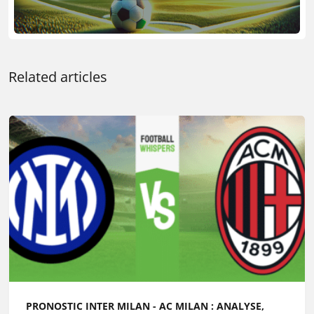
Related articles
PRONOSTIC INTER MILAN - AC MILAN : ANALYSE,