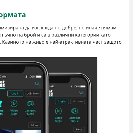
формата
мизирана да изглежда по-добре, но иначе нямам
атъчно на брой и са в различни категории като
и. Казиното на живо е най-атрактивната част защото