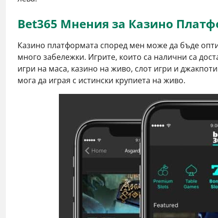
Bet365 Мнения за Казино Плат
Казино платформата според мен може да бъде опти
много забележки. Игрите, които са налични са дост
игри на маса, казино на живо, слот игри и джакпот
мога да играя с истински крупиета на живо.