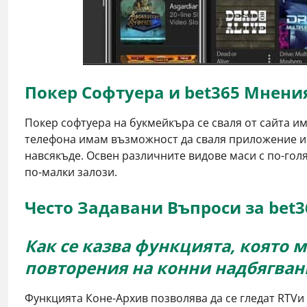
Покер Софтуера и bet365 Мнения
Покер софтуера на букмейкъра се сваля от сайта им
телефона имам възможност да сваля приложение и 
навсякъде. Освен различните видове маси с по-гол
по-малки залози.
Често Задавани Въпроси за bet
Как се казва функцията, която 
повторения на конни надбягван
Функцията Коне-Архив позволява да се гледат RTVи