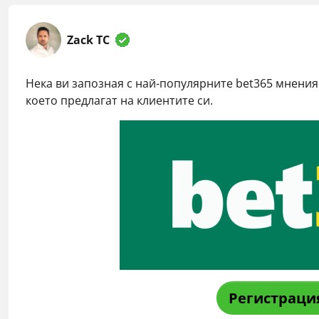
Zack TC
Нека ви запозная с най-популярните bet365 мнения 
което предлагат на клиентите си.
Регистрация