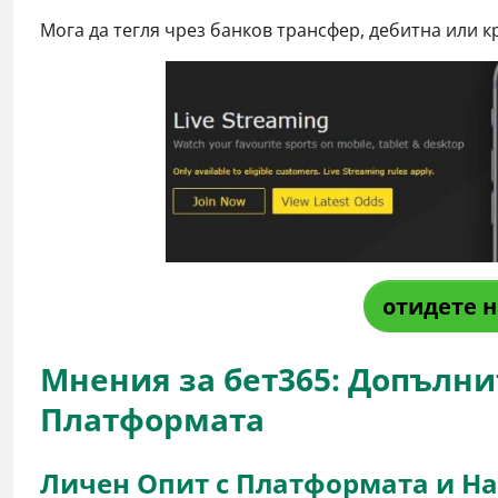
Мога да тегля чрез банков трансфер, дебитна или к
отидете н
Мнения за бет365: Допълн
Платформата
Личен Опит с Платформата и Н