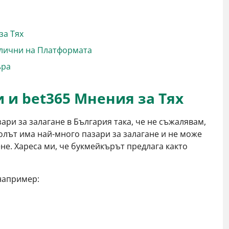
за Тях
лични на Платформата
ъра
 и bet365 Мнения за Тях
ри за залагане в България така, че не съжалявам,
болът има най-много пазари за залагане и не може
ене. Хареса ми, че букмейкърът предлага както
например: