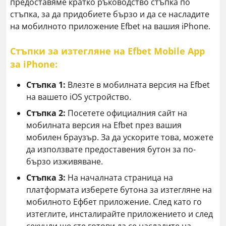
предоставяме кратко ръководство стъпка по
стъпка, за да придобиете бързо и да се насладите
на мобилното приложение Efbet на вашия iPhone.
Стъпки за изтегляне на Efbet Mobile App
за iPhone:
Стъпка 1:
Влезте в мобилната версия на Efbet
на вашето iOS устройство.
Стъпка 2:
Посетете официалния сайт на
мобилната версия на Efbet през вашия
мобилен браузър. За да ускорите това, можете
да използвате предоставения бутон за по-
бързо изживяване.
Стъпка 3:
На началната страница на
платформата изберете бутона за изтегляне на
мобилното Ефбет приложение. След като го
изтеглите, инсталирайте приложението и след