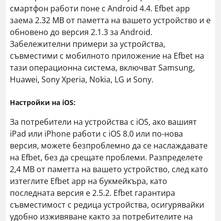
смартфон работи поне с Android 4.4. Efbet app
заема 2.32 MB от паметта на вашето устройство и е
обновено до версия 2.1.3 за Android.
Забележителни примери за устройства,
съвместими с мобилното приложение на Efbet на
тази операционна система, включват Samsung,
Huawei, Sony Xperia, Nokia, LG и Sony.
Настройки на iOS:
За потребители на устройства с iOS, ако вашият
iPad или iPhone работи с iOS 8.0 или по-нова
версия, можете безпроблемно да се наслаждавате
на Efbet, без да срещате проблеми. Разпределете
2,4 MB от паметта на вашето устройство, след като
изтеглите Efbet app на букмейкъра, като
последната версия е 2.5.2. Efbet гарантира
съвместимост с редица устройства, осигурявайки
удобно изживяване както за потребителите на