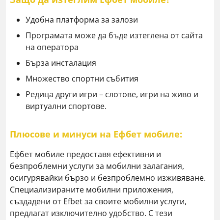
Удобна платформа за залози
Програмата може да бъде изтеглена от сайта
на оператора
Бърза инсталация
Множество спортни събития
Редица други игри – слотове, игри на живо и
виртуални спортове.
Плюсове и минуси на Ефбет мобиле:
Ефбет мобиле предоставя ефективни и
безпроблемни услуги за мобилни залагания,
осигурявайки бързо и безпроблемно изживяване.
Специализираните мобилни приложения,
създадени от Efbet за своите мобилни услуги,
предлагат изключително удобство. С тези