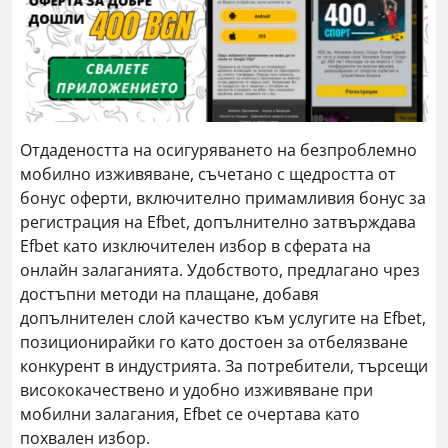
Отдадеността на осигуряването на безпроблемно
мобилно изживяване, съчетано с щедростта от
бонус оферти, включително примамливия бонус за
регистрация на Efbet, допълнително затвърждава
Efbet като изключителен избор в сферата на
онлайн залаганията. Удобството, предлагано чрез
достъпни методи на плащане, добавя
допълнителен слой качество към услугите на Efbet,
позиционирайки го като достоен за отбелязване
конкурент в индустрията. За потребители, търсещи
висококачествено и удобно изживяване при
мобилни залагания, Efbet се очертава като
похвален избор.