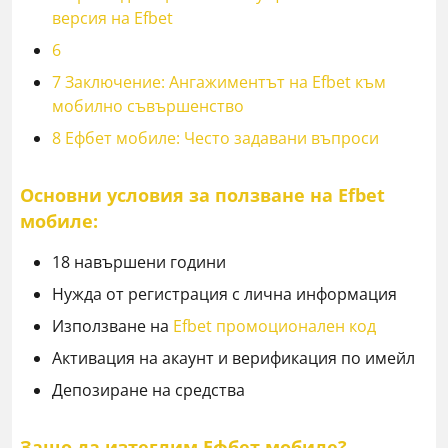
версия на Efbet
6
7
Заключение: Ангажиментът на Efbet към
мобилно съвършенство
8
Ефбет мобиле: Често задавани въпроси
Основни условия за ползване на Efbet
мобиле:
18 навършени години
Нужда от регистрация с лична информация
Използване на
Efbet промоционален код
Активация на акаунт и верификация по имейл
Депозиране на средства
Защо да изтеглим Ефбет мобиле?