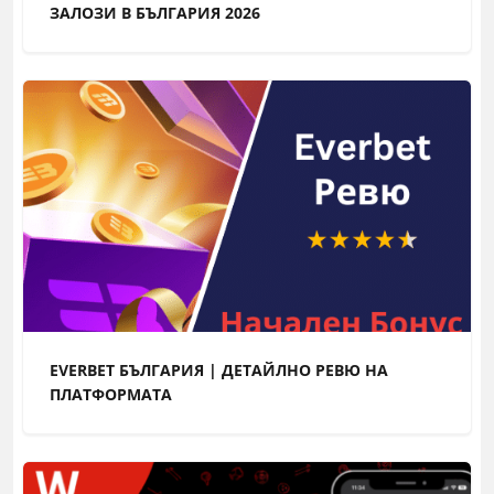
ЗАЛОЗИ В БЪЛГАРИЯ 2026
EVERBET БЪЛГАРИЯ | ДЕТАЙЛНО РЕВЮ НА
ПЛАТФОРМАТА