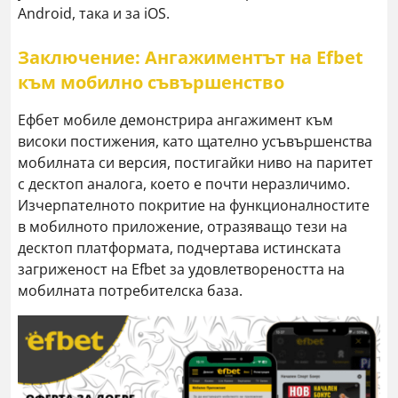
Android, така и за iOS.
Заключение: Ангажиментът на Efbet
към мобилно съвършенство
Ефбет мобиле демонстрира ангажимент към
високи постижения, като щателно усъвършенства
мобилната си версия, постигайки ниво на паритет
с десктоп аналога, което е почти неразличимо.
Изчерпателното покритие на функционалностите
в мобилното приложение, отразяващо тези на
десктоп платформата, подчертава истинската
загриженост на Efbet за удовлетвореността на
мобилната потребителска база.