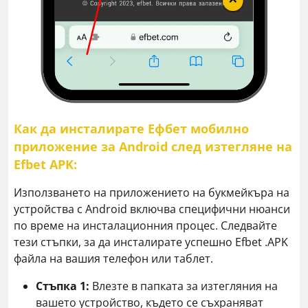
Как да инсталирате Ефбет мобилно
приложение за Android след изтегляне на
Efbet APK:
Използването на приложението на букмейкъра на
устройства с Android включва специфични нюанси
по време на инсталационния процес. Следвайте
тези стъпки, за да инсталирате успешно Efbet .APK
файла на вашия телефон или таблет.
Стъпка 1:
Влезте в папката за изтегляния на
вашето устройство, където се съхраняват