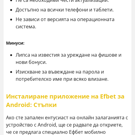
Не са необходими чести актуализации.
Достъпно на всички телефони и таблети.
Не зависи от версията на операционната
система.
Минуси:
Липса на известия за уреждане на фишове и
нови бонуси.
Изискване за въвеждане на парола и
потребителско име при всяко влизане.
Инсталиране приложение на Efbet за
Android: Стъпки
Ако сте запален ентусиаст на онлайн залаганията с
устройство с Android, ще се радвате да откриете,
че се предлага специално Ефбет мобилно