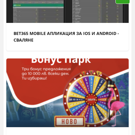
BET365 MOBILE АПЛИКАЦИЯ ЗА IOS И ANDROID -
СВАЛЯНЕ