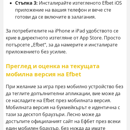
Стъпка 3:
Инсталирайте изтегленото Efbet iOS
приложение на вашия телефон и вече сте
готови да се включите в залагания.
За потребителите на iPhone и iPad удобството се
крие в директното изтегляне от App Store. Просто
потърсете „Efbet“, за да намерите и инсталирате
приложението без усилие.
Преглед и оценка на текущата
мобилна версия на Efbet
При желание за игра през мобилно устройство без
да теглите допълнителни апликации, вие може да
се насладите на Efbet през мобилната версия.
Мобилната версия на букмейкърът е идентична с
тази за десктоп браузъри. Лесно може да
достъпите официланият сайт на Ефбет през всеки
един мобилен браузър, без нужда да имате