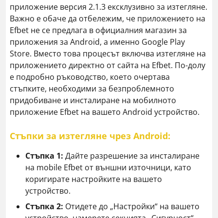
приложение версия 2.1.3 ексклузивно за изтегляне.
Важно е обаче да отбележим, че приложението на
Efbet не се предлага в официалния магазин за
приложения за Android, а именно Google Play
Store. Вместо това процесът включва изтегляне на
приложението директно от сайта на Efbet. По-долу
е подробно ръководство, което очертава
стъпките, необходими за безпроблемното
придобиване и инсталиране на мобилното
приложение Efbet на вашето Android устройство.
Стъпки за изтегляне чрез Android:
Стъпка 1:
Дайте разрешение за инсталиране
на mobile Efbet от външни източници, като
коригирате настройките на вашето
устройство.
Стъпка 2:
Отидете до „Настройки“ на вашето