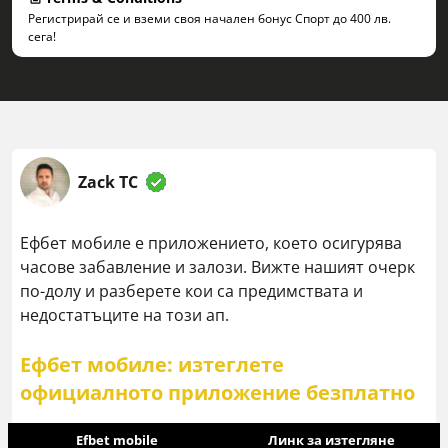
Регистрирай се и вземи своя начален бонус Спорт до 400 лв.
сега!
Zack TC
Ефбет мобиле е приложението, което осигурява
часове забавление и залози. Вижте нашият очерк
по-долу и разберете кои са предимствата и
недостатъците на този ап.
Ефбет мобиле: изтеглете
официалното приложение безплатно
Efbet mobile
Линк за изтегляне