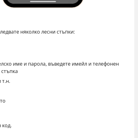
следвате няколко лесни стъпки:
лско име и парола, въведете имейл и телефонен
 стъпка
т.н.
ото
 код.