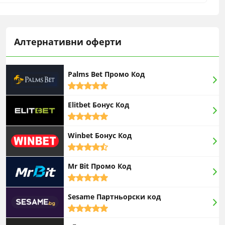
Алтернативни оферти
Palms Bet Промо Код
5,0
rating
Elitbet Бонус Код
5,0
rating
Winbet Бонус Код
4,5
rating
Mr Bit Промо Код
5,0
rating
Sesame Партньорски код
5,0
rating