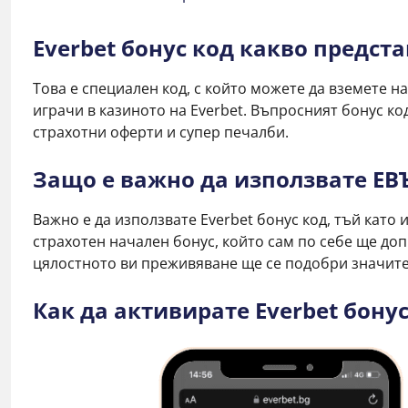
Everbet бонус код какво предст
Това е специален код, с който можете да вземете 
играчи в казиното на Everbet. Въпросният бонус ко
страхотни оферти и супер печалби.
Защо е важно да използвате ЕВ
Важно е да използвате Everbet бонус код, тъй като
страхотен начален бонус, който сам по себе ще доп
цялостното ви преживяване ще се подобри значит
Как да активирате Everbet бонус