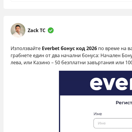
Zack TC
Използвайте
Everbet бонус код
2026
по време на ва
грабнете един от два начални бонуса: Начален Бонус
лева, или Казино – 50 безплатни завъртания или 10