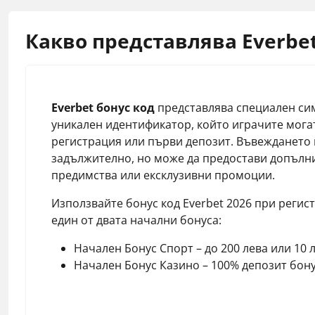
Какво представлява Everbet
Everbet бонус код
представлява специален си
уникален идентификатор, който играчите мога
регистрация или първи депозит. Въвеждането н
задължително, но може да предостави допълн
предимства или ексклузивни промоции.
Използвайте бонус код Everbet 2026 при регист
един от двата начални бонуса:
Начален Бонус Спорт – до 200 лева или 10 
Начален Бонус Казино – 100% депозит бону