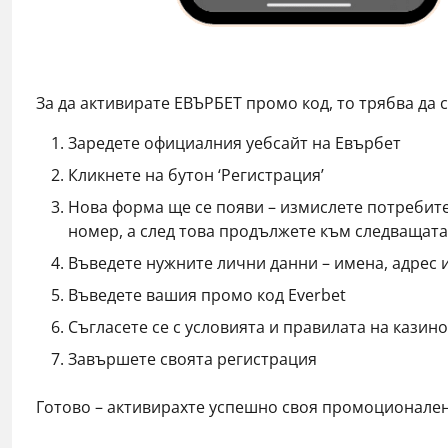
За да активирате ЕВЪРБЕТ промо код, то трябва да 
Заредете официалния уебсайт на Евърбет
Кликнете на бутон ‘Регистрация’
Нова форма ще се появи – измислете потребите
номер, а след това продължете към следващата
Въведете нужните лични данни – имена, адрес и 
Въведете вашия промо код Everbet
Съгласете се с условията и правилата на казин
Завършете своята регистрация
Готово – активирахте успешно своя промоционален