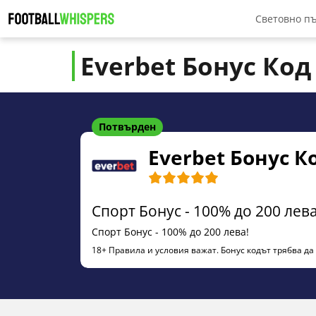
Световно п
Топ букме
Everbet Бонус Код 
Как да зал
Топ Бонуси
Потвърден
Топ 5 фав
Everbet Бонус К
Класиране
5
rating
Спорт Бонус - 100% до 200 лев
Спорт Бонус - 100% до 200 лева!
18+ Правила и условия важат. Бонус кодът трябва да