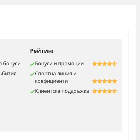
Рейтинг
4,5
а бонуси
Бонуси и промоции
rating
ъбития
Спортна линия и
5,0
коефициенти
rating
4,5
Клиентска поддръжка
rating