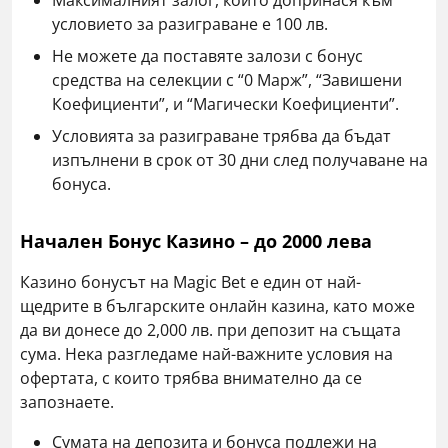
Максималният залог, който допринася към
условието за разиграване е 100 лв.
Не можете да поставяте залози с бонус
средства на селекции с “0 Марж”, “Завишени
Коефициенти”, и “Магически Коефициенти”.
Условията за разиграване трябва да бъдат
изпълнени в срок от 30 дни след получаване на
бонуса.
Начален Бонус Казино – до 2000 лева
Казино бонусът на Magic Bet е един от най-
щедрите в българските онлайн казина, като може
да ви донесе до 2,000 лв. при депозит на същата
сума. Нека разгледаме най-важните условия на
офертата, с които трябва внимателно да се
запознаете.
Сумата на депозита и бонуса подлежи на