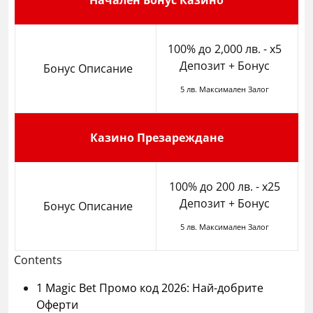
Начален Бонус Казино
100% до 2,000 лв. - х5
Депозит + Бонус
Бонус Описание
5 лв. Максимален Залог
Казино Презареждане
100% до 200 лв. - х25
Депозит + Бонус
Бонус Описание
5 лв. Максимален Залог
Contents
1
Magic Bet Промо код 2026: Най-добрите
Оферти