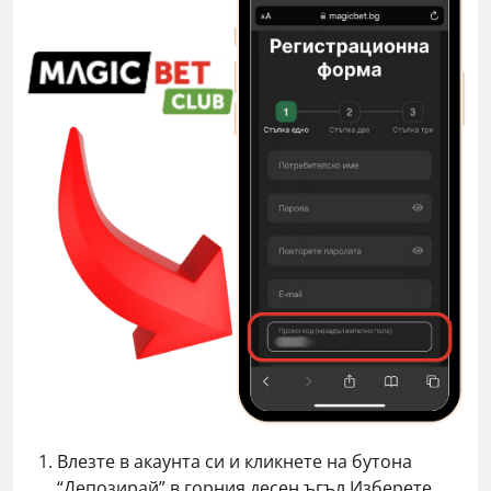
Влезте в акаунта си и кликнете на бутона
“Депозирай” в горния десен ъгъл.Изберете