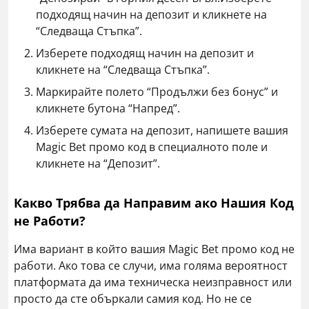
подходящ начин на депозит и кликнете на
“Следваща Стъпка”.
Изберете подходящ начин на депозит и
кликнете на “Следваща Стъпка”.
Маркирайте полето “Продължи без бонус” и
кликнете бутона “Напред”.
Изберете сумата на депозит, напишете вашия
Magic Bet промо код в специалното поле и
кликнете на “Депозит”.
Какво Трябва да Направим ако Нашия Код
не Работи?
Има вариант в който вашия Magic Bet промо код не
работи. Ако това се случи, има голяма вероятност
платформата да има техническа неизправност или
просто да сте объркали самия код. Но не се