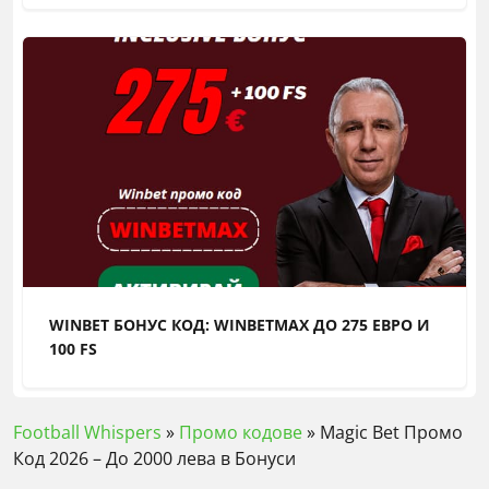
WINBET БОНУС КОД: WINBETMAX ДО 275 ЕВРО И
100 FS
Football Whispers
»
Промо кодове
»
Magic Bet Промо
Код 2026 – До 2000 лева в Бонуси