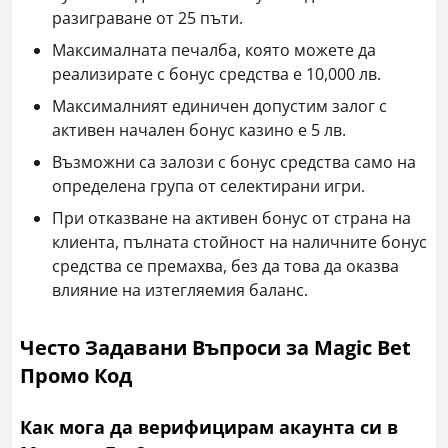
разиграване от 25 пъти.
Максималната печалба, която можете да
реализирате с бонус средства е 10,000 лв.
Максималният единичен допустим залог с
активен начален бонус казино е 5 лв.
Възможни са залози с бонус средства само на
определена група от селектирани игри.
При отказване на активен бонус от страна на
клиента, пълната стойност на наличните бонус
средства се премахва, без да това да оказва
влияние на изтегляемия баланс.
Често Задавани Въпроси за Magic Bet
Промо Код
Как мога да верифицирам акаунта си в