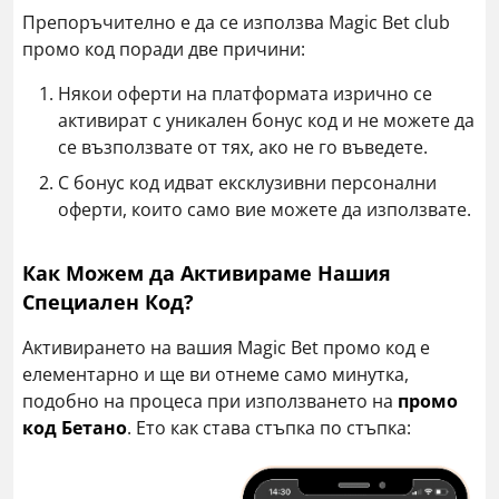
Препоръчително е да се използва Magic Bet club
промо код поради две причини:
Някои оферти на платформата изрично се
активират с уникален бонус код и не можете да
се възползвате от тях, ако не го въведете.
С бонус код идват ексклузивни персонални
оферти, които само вие можете да използвате.
Как Можем да Активираме Нашия
Специален Код?
Активирането на вашия Magic Bet промо код е
елементарно и ще ви отнеме само минутка,
подобно на процеса при използването на
промо
код Бетано
. Ето как става стъпка по стъпка: