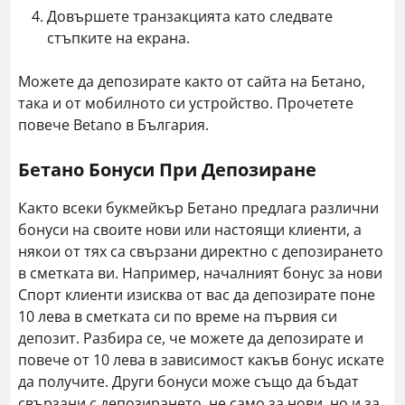
Довършете транзакцията като следвате
стъпките на екрана.
Можете да депозирате както от сайта на Бетано,
така и от мобилното си устройство. Прочетете
повече
Betano в България.
Бетано Бонуси При Депозиране
Както всеки букмейкър Бетано предлага различни
бонуси на своите нови или настоящи клиенти, а
някои от тях са свързани директно с депозирането
в сметката ви. Например, началният бонус за нови
Спорт клиенти изисква от вас да депозирате поне
10 лева в сметката си по време на първия си
депозит. Разбира се, че можете да депозирате и
повече от 10 лева в зависимост какъв бонус искате
да получите. Други бонуси може също да бъдат
свързани с депозирането, не само за нови, но и за