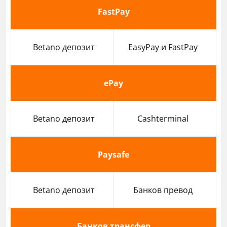
FastPay
Betano депозит
EasyPay и FastPay
ePay
Betano депозит
Cashterminal
Paysafe
Betano депозит
Банков превод
Банков трансфер