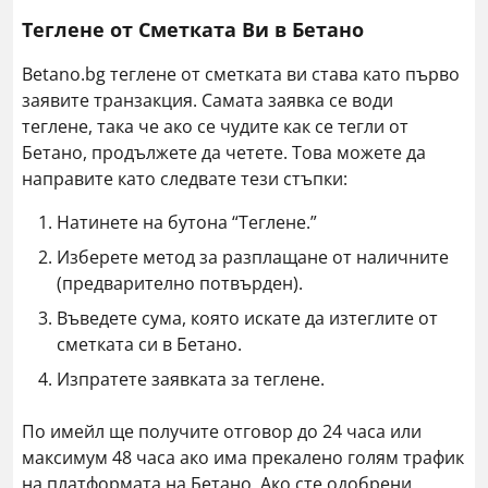
Теглене от Сметката Ви в Бетано
Betano.bg теглене от сметката ви става като първо
заявите транзакция. Самата заявка се води
теглене, така че ако се чудите как се тегли от
Бетано, продължете да четете. Това можете да
направите като следвате тези стъпки:
Натинете на бутона “Теглене.”
Изберете метод за разплащане от наличните
(предварително потвърден).
Въведете сума, която искате да изтеглите от
сметката си в Бетано.
Изпратете заявката за теглене.
По имейл ще получите отговор до 24 часа или
максимум 48 часа ако има прекалено голям трафик
на платформата на Бетано. Ако сте одобрени