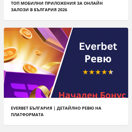
ТОП МОБИЛНИ ПРИЛОЖЕНИЯ ЗА ОНЛАЙН
ЗАЛОЗИ В БЪЛГАРИЯ 2026
EVERBET БЪЛГАРИЯ | ДЕТАЙЛНО РЕВЮ НА
ПЛАТФОРМАТА