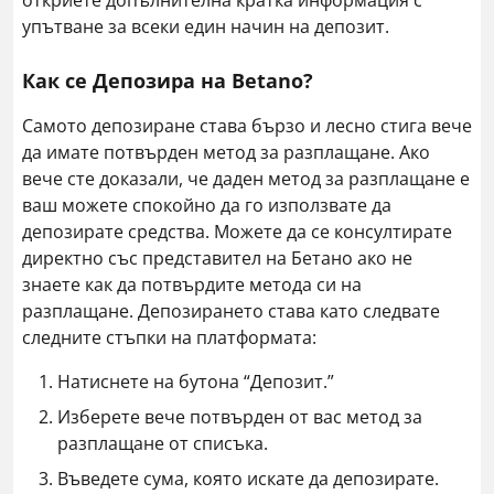
упътване за всеки един начин на депозит.
Как се Депозира на Betano?
Самото депозиране става бързо и лесно стига вече
да имате потвърден метод за разплащане. Ако
вече сте доказали, че даден метод за разплащане е
ваш можете спокойно да го използвате да
депозирате средства. Можете да се консултирате
директно със представител на Бетано ако не
знаете как да потвърдите метода си на
разплащане. Депозирането става като следвате
следните стъпки на платформата:
Натиснете на бутона “Депозит.”
Изберете вече потвърден от вас метод за
разплащане от списъка.
Въведете сума, която искате да депозирате.