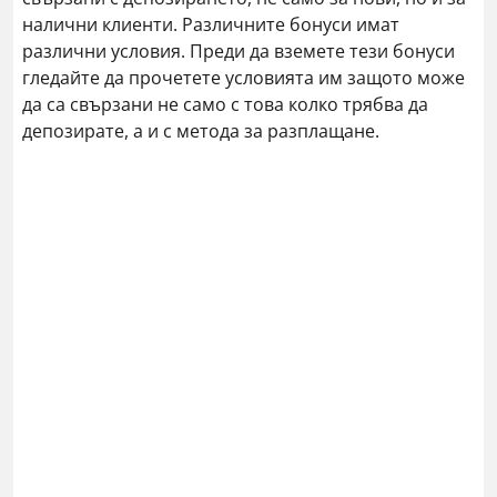
налични клиенти. Различните бонуси имат
различни условия. Преди да вземете тези бонуси
гледайте да прочетете условията им защото може
да са свързани не само с това колко трябва да
депозирате, а и с метода за разплащане.