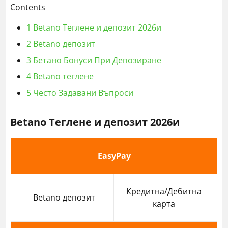
Contents
1
Betano Теглене и депозит 2026и
2
Betano депозит
3
Бетано Бонуси При Депозиране
4
Betano теглене
5
Често Задавани Въпроси
Betano Теглене и депозит 2026и
EasyPay
Кредитна/Дебитна
Betano депозит
карта