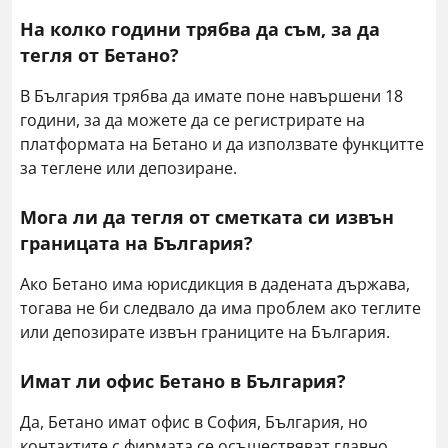
На колко години трябва да съм, за да
тегля от Бетано?
В България трябва да имате поне навършени 18
години, за да можете да се регистрирате на
платформата на Бетано и да използвате функцитте
за теглене или депозиране.
Мога ли да тегля от сметката си извън
границата на България?
Ако Бетано има юрисдикция в дадената държава,
тогава не би следвало да има проблем ако теглите
или депозирате извън границите на България.
Имат ли офис Бетано в България?
Да, Бетано имат офис в София, България, но
контактите с фирмата се осъществяват главно