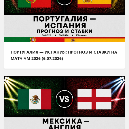
ПОРТУГАЛИЯ — ИСПАНИЯ: ПРОГНОЗ И СТАВКИ НА
МАТЧ ЧМ 2026 (6.07.2026)