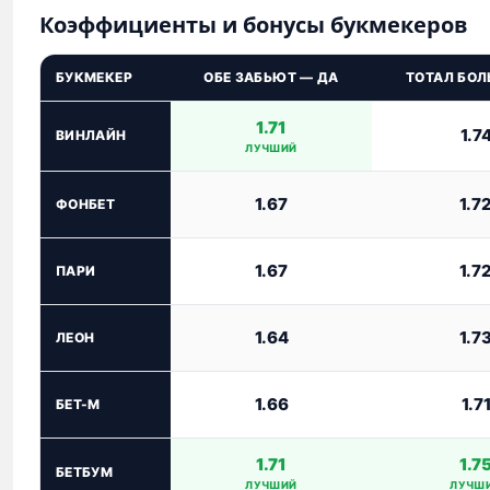
Коэффициенты и бонусы букмекеров
БУКМЕКЕР
ОБЕ ЗАБЬЮТ — ДА
ТОТАЛ БОЛ
Сравнение коэффициентов букмекеров на матч Эквадор
1.71
1.7
ВИНЛАЙН
ЛУЧШИЙ
1.67
1.7
ФОНБЕТ
1.67
1.7
ПАРИ
1.64
1.7
ЛЕОН
1.66
1.7
БЕТ-М
1.71
1.7
БЕТБУМ
ЛУЧШИЙ
ЛУЧШ