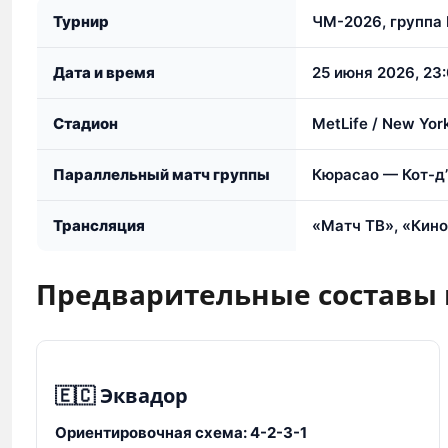
Информация о матче Эквадор — Германия
Турнир
ЧМ-2026, группа E
Дата и время
25 июня 2026, 23
Стадион
MetLife / New Yo
Параллельный матч группы
Кюрасао — Кот-д
Трансляция
«Матч ТВ», «Кино
Предварительные составы
🇪🇨 Эквадор
Ориентировочная схема: 4-2-3-1