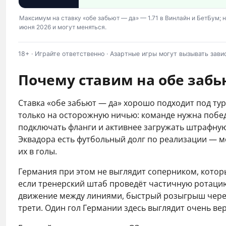
Максимум на ставку «обе забьют — да» — 1.71 в Винлайн и БетБум; 
июня 2026
и могут меняться.
18+ · Играйте ответственно · Азартные игры могут вызывать зав
Почему ставим на обе забь
Ставка «обе забьют — да» хорошо подходит под ту
только на осторожную ничью: команде нужна победа
подключать фланги и активнее загружать штрафную.
Эквадора есть футбольный долг по реализации — м
их в голы.
Германия при этом не выглядит соперником, котор
если тренерский штаб проведёт частичную ротацию,
движение между линиями, быстрый розыгрыш через
трети. Один гол Германии здесь выглядит очень ве