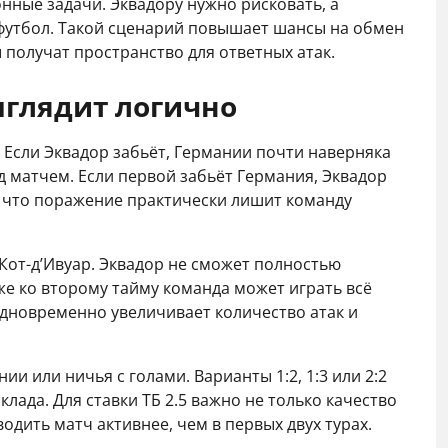
нные задачи. Эквадору нужно рисковать, а
футбол. Такой сценарий повышает шансы на обмен
 получат пространство для ответных атак.
ыглядит логично
. Если Эквадор забьёт, Германии почти наверняка
д матчем. Если первой забьёт Германия, Эквадор
у что поражение практически лишит команду
Кот-д’Ивуар. Эквадор не сможет полностью
же ко второму тайму команда может играть всё
одновременно увеличивает количество атак и
и или ничья с голами. Варианты 1:2, 1:3 или 2:2
лада. Для ставки ТБ 2.5 важно не только качество
одить матч активнее, чем в первых двух турах.