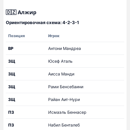
🇩🇿 Алжир
Ориентировочная схема: 4-2-3-1
Позиция
Игрок
Предварительный состав сборной Алжира
ВР
Антони Мандреа
ЗЩ
Юсеф Аталь
ЗЩ
Аисса Манди
ЗЩ
Рами Бенсебаини
ЗЩ
Райан Аит-Нури
ПЗ
Исмаэль Беннасер
ПЗ
Набил Бенталеб