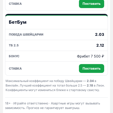
Поставить
БетБум
2.03
2.12
Фрибет 7 500 ₽
Поставить
Максимальный коэффициент на победу Швейцарии —
2.04
в
Винлайн. Лучший коэффициент на тотал больше 2.5 —
2.18
в Леон.
Коэффициенты могут измениться ближе к стартовому свистку.
18+ · Играйте ответственно · Азартные игры могут вызывать
зависимость. Прогноз не гарантирует выигрыш.