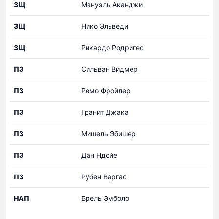
ЗЩ
Мануэль Аканджи
ЗЩ
Нико Эльведи
ЗЩ
Рикардо Родригес
ПЗ
Сильван Видмер
ПЗ
Ремо Фройлер
ПЗ
Гранит Джака
ПЗ
Мишель Эбишер
ПЗ
Дан Ндойе
ПЗ
Рубен Варгас
НАП
Брель Эмболо