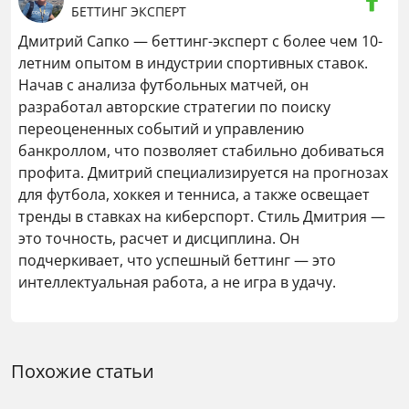
БЕТТИНГ ЭКСПЕРТ
Дмитрий Сапко — беттинг-эксперт с более чем 10-
летним опытом в индустрии спортивных ставок.
Начав с анализа футбольных матчей, он
разработал авторские стратегии по поиску
переоцененных событий и управлению
банкроллом, что позволяет стабильно добиваться
профита. Дмитрий специализируется на прогнозах
для футбола, хоккея и тенниса, а также освещает
тренды в ставках на киберспорт. Стиль Дмитрия —
это точность, расчет и дисциплина. Он
подчеркивает, что успешный беттинг — это
интеллектуальная работа, а не игра в удачу.
Похожие статьи