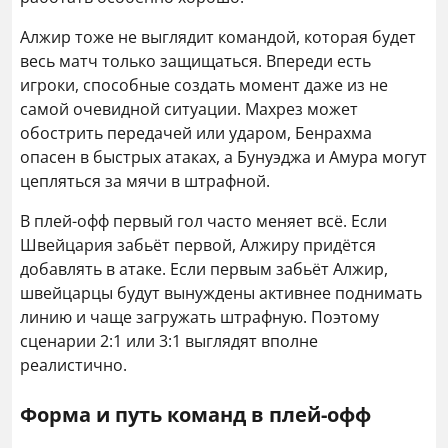
Алжир тоже не выглядит командой, которая будет
весь матч только защищаться. Впереди есть
игроки, способные создать момент даже из не
самой очевидной ситуации. Махрез может
обострить передачей или ударом, Бенрахма
опасен в быстрых атаках, а Бунуэджа и Амура могут
цепляться за мячи в штрафной.
В плей-офф первый гол часто меняет всё. Если
Швейцария забьёт первой, Алжиру придётся
добавлять в атаке. Если первым забьёт Алжир,
швейцарцы будут вынуждены активнее поднимать
линию и чаще загружать штрафную. Поэтому
сценарии 2:1 или 3:1 выглядят вполне
реалистично.
Форма и путь команд в плей-офф