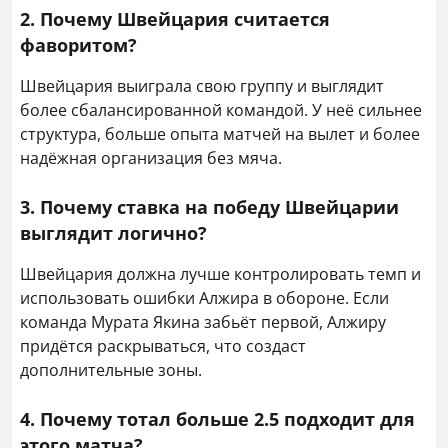
2. Почему Швейцария считается
фаворитом?
Швейцария выиграла свою группу и выглядит
более сбалансированной командой. У неё сильнее
структура, больше опыта матчей на вылет и более
надёжная организация без мяча.
3. Почему ставка на победу Швейцарии
выглядит логично?
Швейцария должна лучше контролировать темп и
использовать ошибки Алжира в обороне. Если
команда Мурата Якина забьёт первой, Алжиру
придётся раскрываться, что создаст
дополнительные зоны.
4. Почему тотал больше 2.5 подходит для
этого матча?