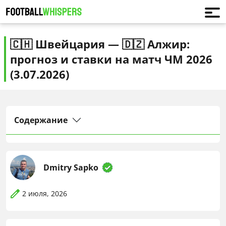
🇨🇭 Швейцария — 🇩🇿 Алжир:
прогноз и ставки на матч ЧМ 2026
(3.07.2026)
Содержание
Dmitry Sapko
2 июля, 2026