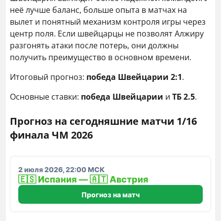
неё лучше баланс, больше опыта в матчах на
вылет и понятный механизм контроля игры через
центр поля. Если швейцарцы не позволят Алжиру
разгонять атаки после потерь, они должны
получить преимущество в основном времени.
Итоговый прогноз:
победа Швейцарии 2:1
.
Основные ставки:
победа Швейцарии
и
ТБ 2.5
.
Прогноз на сегодняшние матчи 1/16
финала ЧМ 2026
2 июля 2026, 22:00 МСК
🇪🇸 Испания — 🇦🇹 Австрия
Прогноз на матч