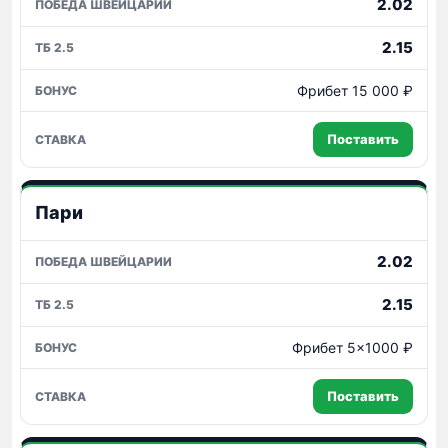
2.02
2.15
Фрибет 15 000 ₽
Поставить
Пари
2.02
2.15
Фрибет 5×1000 ₽
Поставить