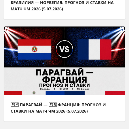
БРАЗИЛИЯ — НОРВЕГИЯ: ПРОГНОЗ И СТАВКИ НА
МАТЧ ЧМ 2026 (5.07.2026)
🇵🇾 ПАРАГВАЙ — 🇫🇷 ФРАНЦИЯ: ПРОГНОЗ И
СТАВКИ НА МАТЧ ЧМ 2026 (5.07.2026)