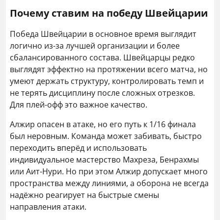
Почему ставим на победу Швейцарии
Победа Швейцарии в основное время выглядит
логично из-за лучшей организации и более
сбалансированного состава. Швейцарцы редко
выглядят эффектно на протяжении всего матча, но
умеют держать структуру, контролировать темп и
не терять дисциплину после сложных отрезков.
Для плей-офф это важное качество.
Алжир опасен в атаке, но его путь к 1/16 финала
был неровным. Команда может забивать, быстро
переходить вперёд и использовать
индивидуальное мастерство Махреза, Бенрахмы
или Аит-Нури. Но при этом Алжир допускает много
пространства между линиями, а оборона не всегда
надёжно реагирует на быстрые смены
направления атаки.