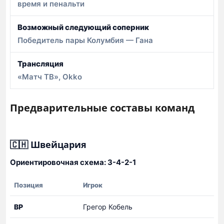
время и пенальти
Возможный следующий соперник
Победитель пары Колумбия — Гана
Трансляция
«Матч ТВ», Okko
Предварительные составы команд
🇨🇭 Швейцария
Ориентировочная схема: 3-4-2-1
Позиция
Игрок
Предварительный состав сборной Швейцарии
ВР
Грегор Кобель