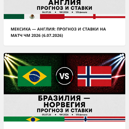
МЕКСИКА — АНГЛИЯ: ПРОГНОЗ И СТАВКИ НА
МАТЧ ЧМ 2026 (6.07.2026)