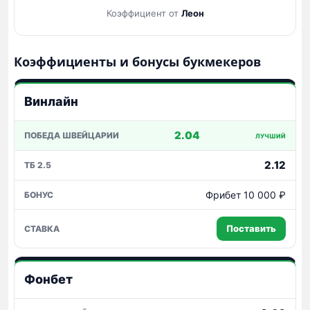
Коэффициент от
Леон
Коэффициенты и бонусы букмекеров
Сравнение коэффициентов букмекеров на матч Швейцария 
Винлайн
2.04
ЛУЧШИЙ
2.12
Фрибет 10 000 ₽
Поставить
Фонбет