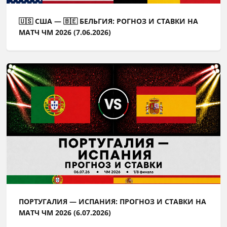
🇺🇸 США — 🇧🇪 БЕЛЬГИЯ: РОГНОЗ И СТАВКИ НА
МАТЧ ЧМ 2026 (7.06.2026)
ПОРТУГАЛИЯ — ИСПАНИЯ: ПРОГНОЗ И СТАВКИ НА
МАТЧ ЧМ 2026 (6.07.2026)