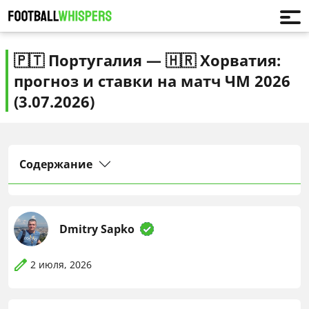
🇵🇹 Португалия — 🇭🇷 Хорватия:
прогноз и ставки на матч ЧМ 2026
(3.07.2026)
Содержание
Dmitry Sapko
2 июля, 2026