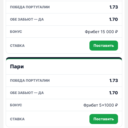
1.73
1.70
Фрибет 15 000 ₽
Поставить
Пари
1.73
1.70
Фрибет 5×1000 ₽
Поставить