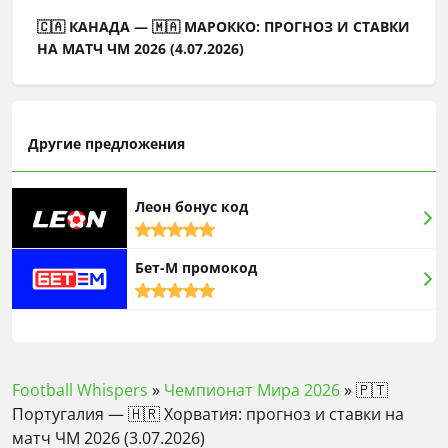
🇨🇦 КАНАДА — 🇲🇦 МАРОККО: ПРОГНОЗ И СТАВКИ
НА МАТЧ ЧМ 2026 (4.07.2026)
Другие предложения
Леон бонус код
5,0
rating
Бет-М промокод
5,0
rating
Football Whispers
»
Чемпионат Мира 2026
»
🇵🇹
Португалия — 🇭🇷 Хорватия: прогноз и ставки на
матч ЧМ 2026 (3.07.2026)