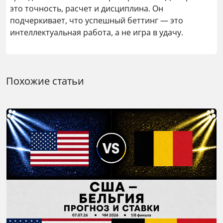
это точность, расчет и дисциплина. Он
подчеркивает, что успешный беттинг — это
интеллектуальная работа, а не игра в удачу.
Похожие статьи