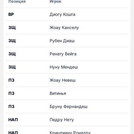
Позиция
Игрок
Предварительный состав сборной Португалии
ВР
Диогу Кошта
ЗЩ
Жоау Канселу
ЗЩ
Рубен Диаш
ЗЩ
Ренату Вейга
ЗЩ
Нуну Мендеш
ПЗ
Жоау Невеш
ПЗ
Витинья
ПЗ
Бруну Фернандеш
НАП
Педру Нету
НАП
Криштиану Роналду