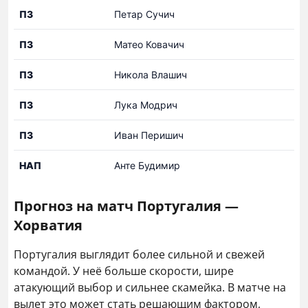
ПЗ
Петар Сучич
ПЗ
Матео Ковачич
ПЗ
Никола Влашич
ПЗ
Лука Модрич
ПЗ
Иван Перишич
НАП
Анте Будимир
Прогноз на матч Португалия —
Хорватия
Португалия выглядит более сильной и свежей
командой. У неё больше скорости, шире
атакующий выбор и сильнее скамейка. В матче на
вылет это может стать решающим фактором,