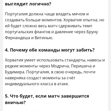
выглядит логично?
Португалия должна чаще владеть мячом и
создавать больше моментов. Хорватия опытна, но
ей будет сложно весь матч сдерживать темп
португальских флангов и давление через Бруну
Фернандеша и Витинью.
4. Почему обе команды могут забить?
Хорватия умеет использовать стандарты, навесы и
редкие моменты через Модрича, Перишича и
Будимира. Португалия, в свою очередь, почти
наверняка создаст моменты за счёт
индивидуального класса в атаке.
5. Что будет, если матч завершится
вничью?