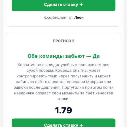
Сделать ставку →
Коэффициент от
Леон
ПРОГНОЗ 2
Обе команды забьют — Да
Хорватия не выглядит удобным соперником для
сухой победы. Команда опытна, умеет
контролировать темп через полузащиту и может
забить за счёт стандарта, передачи Модрича или
ошибки после давления. Португалия при этом почти
наверняка создаст свои моменты за счёт качества
атаки.
1.79
Сделать ставку →