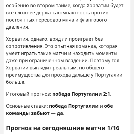
особенно во втором тайме, когда Хорватии будет
всё сложнее держать компактность против
постоянных переводов мяча и флангового
давления.
Хорватия, однако, вряд ли проиграет без
сопротивления. Это опытная команда, которая
умеет играть такие матчи и находить моменты
даже при ограниченном владении. Поэтому гол
Хорватии выглядит реальным, но общего
преимущества для прохода дальше у Португалии
больше.
Итоговый прогноз:
победа Португалии 2:1
.
Основные ставки:
победа Португалии
и
обе
команды забьют — да
.
Прогноз на сегодняшние матчи 1/16