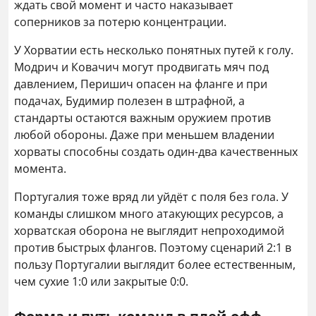
ждать свой момент и часто наказывает
соперников за потерю концентрации.
У Хорватии есть несколько понятных путей к голу.
Модрич и Ковачич могут продвигать мяч под
давлением, Перишич опасен на фланге и при
подачах, Будимир полезен в штрафной, а
стандарты остаются важным оружием против
любой обороны. Даже при меньшем владении
хорваты способны создать один-два качественных
момента.
Португалия тоже вряд ли уйдёт с поля без гола. У
команды слишком много атакующих ресурсов, а
хорватская оборона не выглядит непроходимой
против быстрых флангов. Поэтому сценарий 2:1 в
пользу Португалии выглядит более естественным,
чем сухие 1:0 или закрытые 0:0.