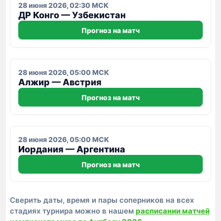
28 июня 2026, 02:30 МСК
ДР Конго — Узбекистан
Прогноз на матч
28 июня 2026, 05:00 МСК
Алжир — Австрия
Прогноз на матч
28 июня 2026, 05:00 МСК
Иордания — Аргентина
Прогноз на матч
Сверить даты, время и пары соперников на всех
стадиях турнира можно в нашем
расписании матчей