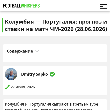
Колумбия — Португалия: прогноз и
ставки на матч ЧМ-2026 (28.06.2026)
Содержание
Dmitry Sapko
27 июня, 2026
Колумбия и Португалия сыграют в третьем туре