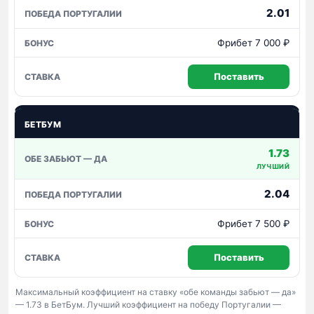
2.01
ПОБЕДА ПОРТУГАЛИИ
Фрибет 7 000 ₽
БОНУС
Поставить
СТАВКА
БЕТБУМ
1.73
ОБЕ ЗАБЬЮТ — ДА
ЛУЧШИЙ
2.04
ПОБЕДА ПОРТУГАЛИИ
Фрибет 7 500 ₽
БОНУС
Поставить
СТАВКА
Максимальный коэффициент на ставку «обе команды забьют — да»
— 1.73 в БетБум. Лучший коэффициент на победу Португалии —