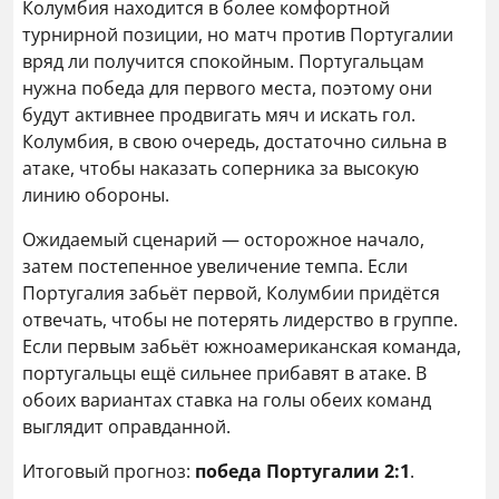
Колумбия находится в более комфортной
турнирной позиции, но матч против Португалии
вряд ли получится спокойным. Португальцам
нужна победа для первого места, поэтому они
будут активнее продвигать мяч и искать гол.
Колумбия, в свою очередь, достаточно сильна в
атаке, чтобы наказать соперника за высокую
линию обороны.
Ожидаемый сценарий — осторожное начало,
затем постепенное увеличение темпа. Если
Португалия забьёт первой, Колумбии придётся
отвечать, чтобы не потерять лидерство в группе.
Если первым забьёт южноамериканская команда,
португальцы ещё сильнее прибавят в атаке. В
обоих вариантах ставка на голы обеих команд
выглядит оправданной.
Итоговый прогноз:
победа Португалии 2:1
.