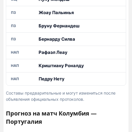
Жоау Пальинья
ПЗ
Бруну Фернандеш
ПЗ
Бернарду Силва
ПЗ
Рафаэл Леау
НАП
Криштиану Роналду
НАП
Педру Нету
НАП
Составы предварительные и могут измениться после
объявления официальных протоколов.
Прогноз на матч Колумбия —
Португалия