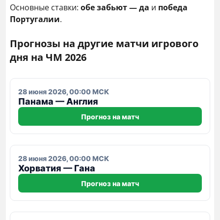
Основные ставки:
обе забьют — да
и
победа
Португалии
.
Прогнозы на другие матчи игрового
дня на ЧМ 2026
28 июня 2026, 00:00 МСК
Панама — Англия
Прогноз на матч
28 июня 2026, 00:00 МСК
Хорватия — Гана
Прогноз на матч