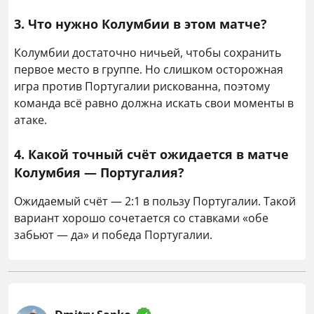
3. Что нужно Колумбии в этом матче?
Колумбии достаточно ничьей, чтобы сохранить
первое место в группе. Но слишком осторожная
игра против Португалии рискованна, поэтому
команда всё равно должна искать свои моменты в
атаке.
4. Какой точный счёт ожидается в матче
Колумбия — Португалия?
Ожидаемый счёт — 2:1 в пользу Португалии. Такой
вариант хорошо сочетается со ставками «обе
забьют — да» и победа Португалии.