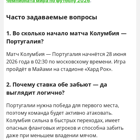
чемпионата мира по футболу 2026
.
Часто задаваемые вопросы
1. Во сколько начало матча Колумбия —
Португалия?
Матч Колумбия — Португалия начнётся 28 июня
2026 года в 02:30 по московскому времени. Игра
пройдёт в Майами на стадионе «Хард Рок».
2. Почему ставка обе забьют — да
выглядит логично?
Португалии нужна победа для первого места,
поэтому команда будет активно атаковать.
Колумбия сильна в быстрых переходах, имеет
опасных фланговых игроков и способна забить
даже при меньшем владении мячом.