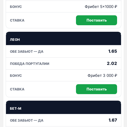
Фрибет 5×1000 ₽
БОНУС
Поставить
СТАВКА
ЛЕОН
1.65
ОБЕ ЗАБЬЮТ — ДА
2.02
ПОБЕДА ПОРТУГАЛИИ
Фрибет 3 000 ₽
БОНУС
Поставить
СТАВКА
БЕТ-М
1.67
ОБЕ ЗАБЬЮТ — ДА