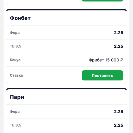
Фонбет
2.25
2.25
Фрибет 15 000 ₽
Поставить
Пари
2.25
2.25