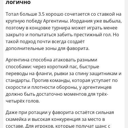
логично
Тотал больше 3.5 хорошо сочетается со ставкой на
крупную победу Аргентины. Иордания уже выбыла,
поэтому в концовке турнира может играть менее
закрыто и попытаться забить престижный гол. Но
такой подход почти всегда создаёт
дополнительные зоны для фаворита.
Аргентина способна атаковать разными
способами: через короткий пас, быстрые
переводы на фланги, рывки за спину защитникам и
стандарты. Против команды, которая уступает по
скорости и плотности обороны, у аргентинцев
должно быть достаточно моментов для трёх-
четырёх голов.
Даже при ротации у фаворита остаётся сильная
скамейка и высокая конкуренция за место в
составе. Для игроков, которые получат шанс с