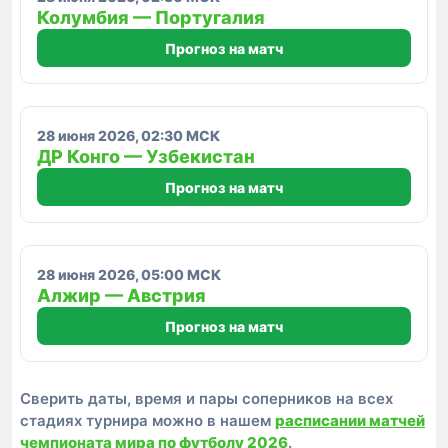
Колумбия — Португалия
Прогноз на матч
28 июня 2026, 02:30 МСК
ДР Конго — Узбекистан
Прогноз на матч
28 июня 2026, 05:00 МСК
Алжир — Австрия
Прогноз на матч
Сверить даты, время и пары соперников на всех
стадиях турнира можно в нашем
расписании матчей
чемпионата мира по футболу 2026
.