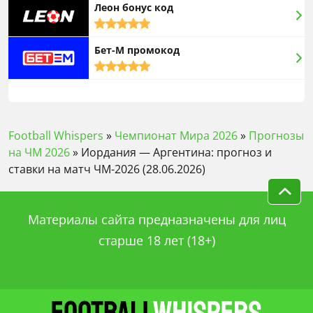
Леон бонус код
5,0
rating
Бет-М промокод
5,0
rating
Football Whispers
»
Чемпионат Мира 2026
»
Прогнозы
на ЧМ 2026
»
Иордания — Аргентина: прогноз и
ставки на матч ЧМ-2026 (28.06.2026)
Материалы сайта предназначены для лиц
старше 18 лет (18+)