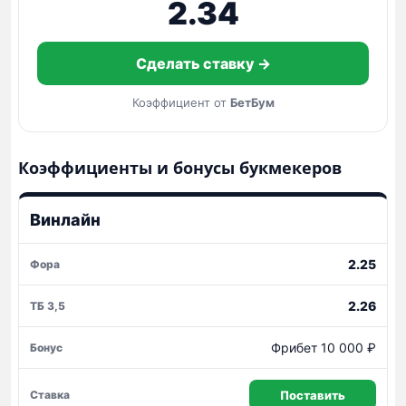
2.34
Сделать ставку →
Коэффициент от
БетБум
Коэффициенты и бонусы букмекеров
Коэффициенты
Винлайн
букмекеров
на
2.25
матч
Иордания
—
2.26
Аргентина
Фрибет 10 000 ₽
Поставить