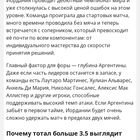
Иордания проводит дебютный чемпионат мира и
уже столкнулась с высокой ценой ошибок на этом
уровне. Команда проиграла два стартовых матча,
много времени проводила без мяча и теперь
встречается с соперником, который превосходит
её почти по всем компонентам: от
индивидуального мастерства до скорости
принятия решений.
Главный фактор для форы — глубина Аргентины.
Даже если часть лидеров останется в запасе, у
команды есть Лаутаро Мартинес, Хулиан Альварес,
Анхель Ди Мария, Николас Гонсалес, Алексис Мак
Аллистер и другие игроки, способные
поддерживать высокий темп атаки. Если Аргентина
забьёт в первом тайме, Иордании будет очень
сложно удержать матч в пределах двух мячей.
Почему тотал больше 3.5 выглядит