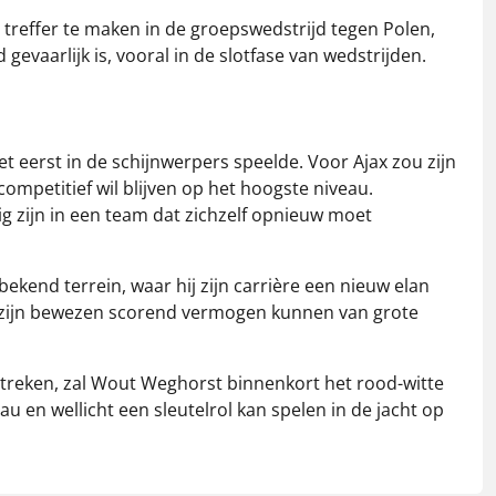
 treffer te maken in de groepswedstrijd tegen Polen,
gevaarlijk is, vooral in de slotfase van wedstrijden.
t eerst in de schijnwerpers speelde. Voor Ajax zou zijn
competitief wil blijven op het hoogste niveau.
g zijn in een team dat zichzelf opnieuw moet
bekend terrein, waar hij zijn carrière een nieuw elan
s en zijn bewezen scorend vermogen kunnen van grote
treken, zal Wout Weghorst binnenkort het rood-witte
u en wellicht een sleutelrol kan spelen in de jacht op