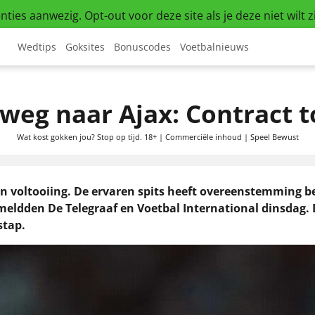
ties aanwezig. Opt-out voor deze site als je deze niet wilt z
Wedtips
Goksites
Bonuscodes
Voetbalnieuws
Beste Goksites
Bet365 Bonuscode
iDEAL Bookmakers
Unibet Promotiecode
eg naar Ajax: Contract to
Online Casino Nederland
Circus Promotiecode
Wat kost gokken jou? Stop op tijd. 18+ | Commerciële inhoud | Speel Bewust
Casino777 Promotiecode
ZEBet Bonuscode
jn voltooiing. De ervaren spits heeft overeenstemming 
eldden De Telegraaf en Voetbal International dinsdag. De
Toto Promotiecode
stap.
Jack’s Casino bonus code