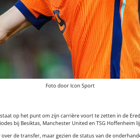
Foto door Icon Sport
at op het punt om zijn carrière voort te zetten in de Erediv
iodes bij Besiktas, Manchester United en TSG Hoffenheim l
over de transfer, maar gezien de status van de onderhande