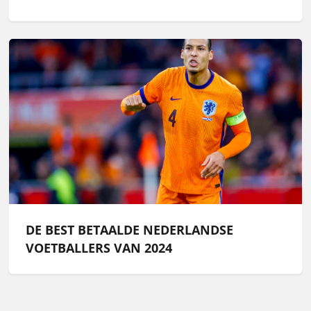
DE BEST BETAALDE NEDERLANDSE
VOETBALLERS VAN 2024