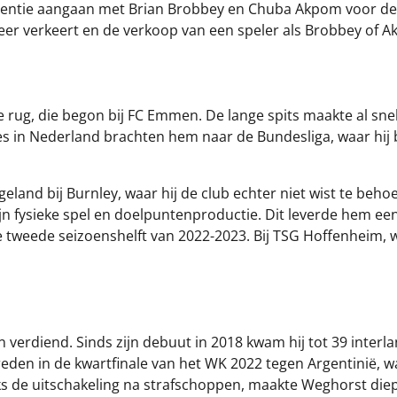
ntie aangaan met Brian Brobbey en Chuba Akpom voor de spi
r weer verkeert en de verkoop van een speler als Brobbey of 
rug, die begon bij FC Emmen. De lange spits maakte al snel 
ties in Nederland brachten hem naar de Bundesliga, waar hij 
ngeland bij Burnley, waar hij de club echter niet wist te b
jn fysieke spel en doelpuntenproductie. Dit leverde hem ee
de tweede seizoenshelft van 2022-2023. Bij TSG Hoffenheim, 
n verdiend. Sinds zijn debuut in 2018 kwam hij tot 39 interl
optreden in de kwartfinale van het WK 2022 tegen Argentinië, 
ks de uitschakeling na strafschoppen, maakte Weghorst diep