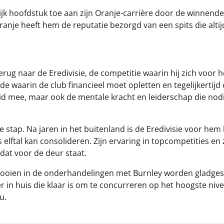
ijk hoofdstuk toe aan zijn Oranje-carrière door de winnende
ranje heeft hem de reputatie bezorgd van een spits die altijd 
ug naar de Eredivisie, de competitie waarin hij zich voor he
e waarin de club financieel moet opletten en tegelijkertijd 
id mee, maar ook de mentale kracht en leiderschap die nodi
 stap. Na jaren in het buitenland is de Eredivisie voor hem 
nds elftal kan consolideren. Zijn ervaring in topcompetitie
 dat voor de deur staat.
plooien in de onderhandelingen met Burnley worden gladges
 in huis die klaar is om te concurreren op het hoogste nivea
u.