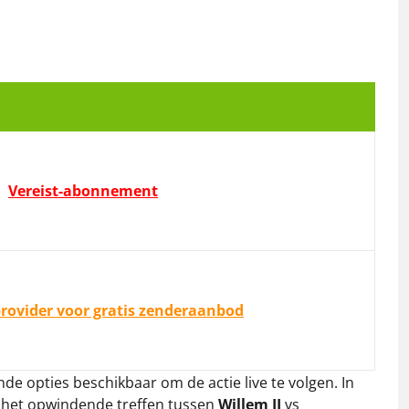
Vereist-abonnement
provider voor gratis zenderaanbod
lende opties beschikbaar om de actie live te volgen. In
r het opwindende treffen tussen
Willem II
vs