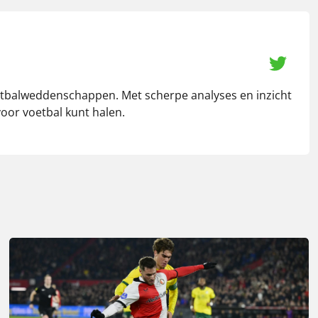
 voetbalweddenschappen. Met scherpe analyses en inzicht
voor voetbal kunt halen.