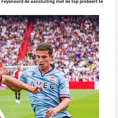
l Feyenoord de aansluiting met de top probeert te