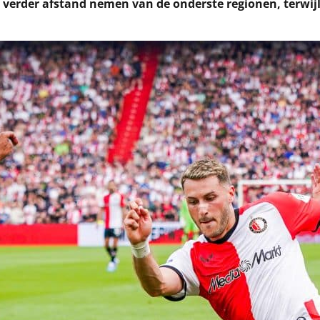
il verder afstand nemen van de onderste regionen, terwij