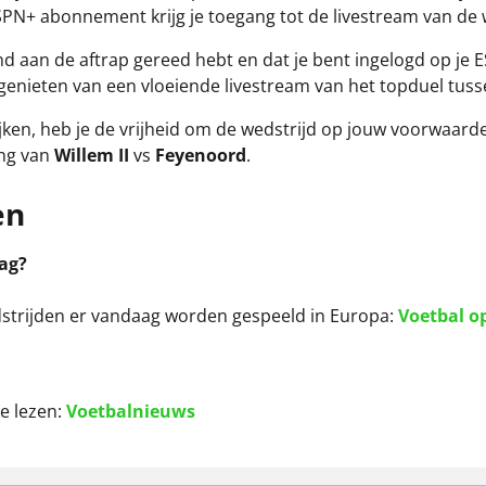
SPN+ abonnement krijg je toegang tot de livestream van de w
 aan de aftrap gereed hebt en dat je bent ingelogd op je 
e genieten van een vloeiende livestream van het topduel tus
ken, heb je de vrijheid om de wedstrijd op jouw voorwaarden
ing van
Willem II
vs
Feyenoord
.
en
aag?
wedstrijden er vandaag worden gespeeld in Europa:
Voetbal o
te lezen:
Voetbalnieuws