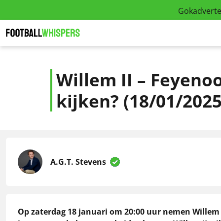
Gokadverten
Willem II – Feyeno
kijken? (18/01/2025
A.G.T. Stevens
Op zaterdag 18 januari om 20:00 uur nemen Willem II