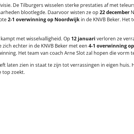
isie. De Tilburgers wisselen sterke prestaties af met teleur
sbaarheden blootlegde. Daarvoor wisten ze op
22 december
N
ipte
2-1 overwinning op Noordwijk
in de KNVB Beker. Het 
r kampt met wisselvalligheid. Op
12 januari
verloren ze ver
ze zich echter in de KNVB Beker met een
4-1 overwinning op
rwinning. Het team van coach Arne Slot zal hopen die vorm t
eft laten zien in staat te zijn tot verrassingen in eigen hui
e top zoekt.