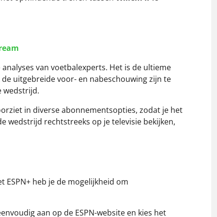
tream
analyses van voetbalexperts. Het is de ultieme
k de uitgebreide voor- en nabeschouwing zijn te
 wedstrijd.
orziet in diverse abonnementsopties, zodat je het
wedstrijd rechtstreeks op je televisie bekijken,
et ESPN+ heb je de mogelijkheid om
 eenvoudig aan op de ESPN-website en kies het