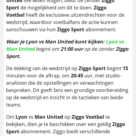
United
live willen volgen, biedt de zender
Ziggo
Sport
de mogelijkheid om dit te doen.
Ziggo
Voetbal
heeft de exclusieve uitzendrechten voor de
wedstrijd, waardoor voetbalfans de actie kunnen
aanschouwen via hun
Ziggo Sport
-abonnement.
Waar je
Lyon
vs
Man United
kunt kijken:
Lyon vs
Man United
begint om
21
:00 uur
op de zender
Ziggo
Sport.
De dekking van de wedstrijd op
Ziggo Sport
begint
15
minuten voor de aftrap, om
20:45
uur, met studio-
analisten die de opstellingen en verwachtingen
bespreken. Dit geeft fans een grondige voorbereiding
op de wedstrijd en inzicht in de tactieken van beide
teams.
Om
Lyon
vs
Man United
op
Ziggo Voetbal
te
bekijken, dien je te beschikken over een geldig
Ziggo
Sport
-abonnement. Ziggo biedt verschillende