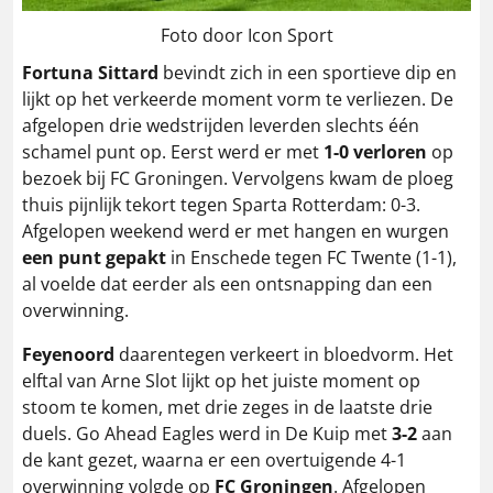
Foto door Icon Sport
Fortuna Sittard
bevindt zich in een sportieve dip en
lijkt op het verkeerde moment vorm te verliezen. De
afgelopen drie wedstrijden leverden slechts één
schamel punt op. Eerst werd er met
1-0 verloren
op
bezoek bij FC Groningen. Vervolgens kwam de ploeg
thuis pijnlijk tekort tegen Sparta Rotterdam: 0-3.
Afgelopen weekend werd er met hangen en wurgen
een punt gepakt
in Enschede tegen FC Twente (1-1),
al voelde dat eerder als een ontsnapping dan een
overwinning.
Feyenoord
daarentegen verkeert in bloedvorm. Het
elftal van Arne Slot lijkt op het juiste moment op
stoom te komen, met drie zeges in de laatste drie
duels. Go Ahead Eagles werd in De Kuip met
3-2
aan
de kant gezet, waarna er een overtuigende 4-1
overwinning volgde op
FC Groningen
. Afgelopen