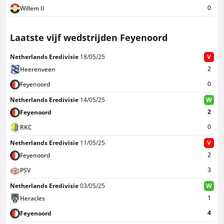
0
Willem II
Laatste vijf wedstrijden Feyenoord
Netherlands Eredivisie
18/05/25
V
2
Heerenveen
0
Feyenoord
Netherlands Eredivisie
14/05/25
W
2
Feyenoord
0
RKC
Netherlands Eredivisie
11/05/25
V
2
Feyenoord
3
PSV
Netherlands Eredivisie
03/05/25
W
1
Heracles
4
Feyenoord