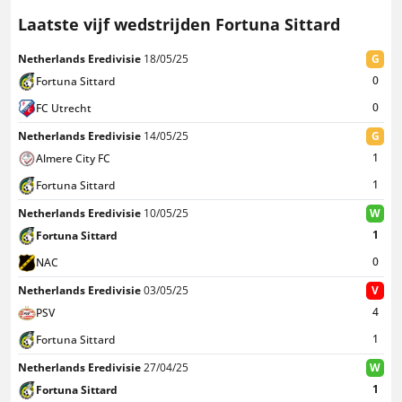
Laatste vijf wedstrijden Fortuna Sittard
Netherlands Eredivisie
18/05/25
G
0
Fortuna Sittard
0
FC Utrecht
Netherlands Eredivisie
14/05/25
G
1
Almere City FC
1
Fortuna Sittard
Netherlands Eredivisie
10/05/25
W
1
Fortuna Sittard
0
NAC
Netherlands Eredivisie
03/05/25
V
4
PSV
1
Fortuna Sittard
Netherlands Eredivisie
27/04/25
W
1
Fortuna Sittard