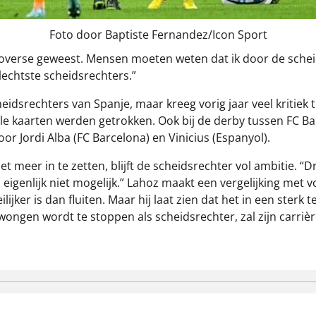
Foto door Baptiste Fernandez/Icon Sport
roverse geweest. Mensen moeten weten dat ik door de scheid
echtste scheidsrechters.”
idsrechters van Spanje, maar kreeg vorig jaar veel kritiek 
le kaarten werden getrokken. Ook bij de derby tussen FC Bar
or Jordi Alba (FC Barcelona) en Vinicius (Espanyol).
eer in te zetten, blijft de scheidsrechter vol ambitie. “Dro
 eigenlijk niet mogelijk.” Lahoz maakt een vergelijking met 
eilijker is dan fluiten. Maar hij laat zien dat het in een st
dwongen wordt te stoppen als scheidsrechter, zal zijn carr