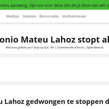
ties aanwezig. Opt-out voor deze site als je deze niet wilt z
Wedtips
Goksites
Bonuscodes
Voetbalnieuws
Beste Goksites
Bet365 Bonuscode
iDEAL Bookmakers
Unibet Promotiecode
onio Mateu Lahoz stopt al
Online Casino Nederland
Circus Promotiecode
Wat kost gokken jou? Stop op tijd. 18+ | Commerciële inhoud | Speel Bewust
Casino777 Promotiecode
ZEBet Bonuscode
Toto Promotiecode
Jack’s Casino bonus code
u Lahoz gedwongen te stoppen 