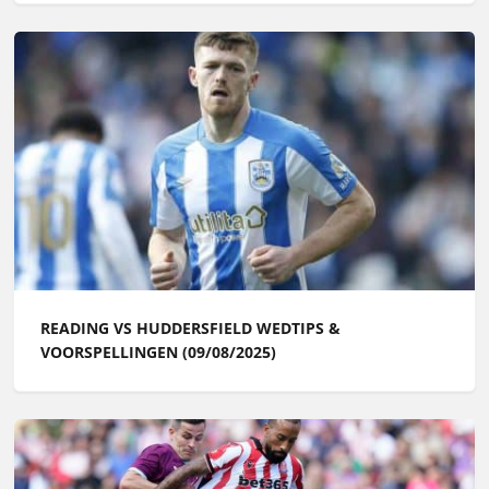
READING VS HUDDERSFIELD WEDTIPS &
VOORSPELLINGEN (09/08/2025)