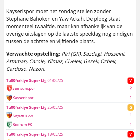
Kayserispor moet het zondag stellen zonder
Stephane Bahoken en Yaw Ackah. De ploeg staat
momenteel twaalfde, maar kan afhankelijk van de
overige uitslagen op de laatste speeldag nog eindigen
tussen de achtste en vijftiende plaats.
Verwachte opstelling:
Piri (GK), Sazdagi, Hosseini,
Attamah, Carole, Yilmaz, Civelek, Gezek, Ozbek,
Cardoso, Nazon.
Tu00fcrkiye Super Lig
01/06/25
V
2
Samsunspor
1
Kayserispor
Tu00fcrkiye Super Lig
25/05/25
G
1
Kayserispor
1
Bodrum FK
Tu00fcrkiye Super Lig
18/05/25
V