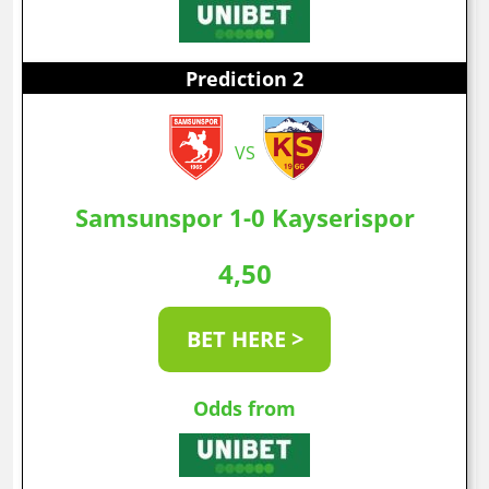
Prediction 2
VS
Samsunspor 1-0 Kayserispor
4,50
BET HERE >
Odds from