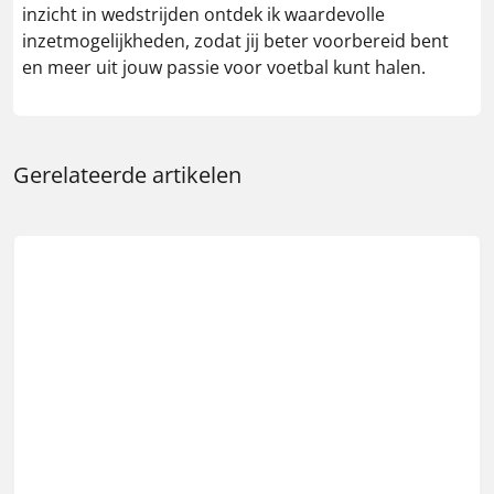
inzicht in wedstrijden ontdek ik waardevolle
inzetmogelijkheden, zodat jij beter voorbereid bent
en meer uit jouw passie voor voetbal kunt halen.
Gerelateerde artikelen