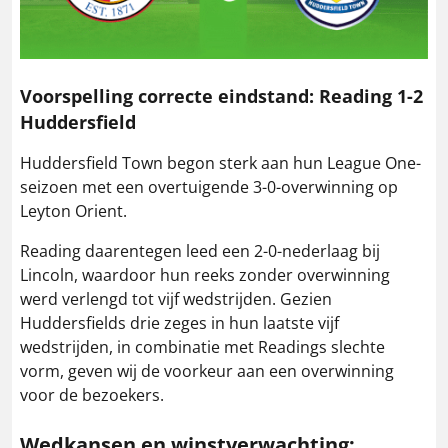
Voorspelling correcte eindstand: Reading 1-2
Huddersfield
Huddersfield Town begon sterk aan hun League One-
seizoen met een overtuigende 3-0-overwinning op
Leyton Orient.
Reading daarentegen leed een 2-0-nederlaag bij
Lincoln, waardoor hun reeks zonder overwinning
werd verlengd tot vijf wedstrijden. Gezien
Huddersfields drie zeges in hun laatste vijf
wedstrijden, in combinatie met Readings slechte
vorm, geven wij de voorkeur aan een overwinning
voor de bezoekers.
Wedkansen en winstverwachting: