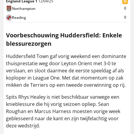
England League 1
12/04/25
G
0
Northampton
0
Reading
Voorbeschouwing Huddersfield: Enkele
blessurezorgen
Huddersfield Town gaf vorig weekend een dominante
thuisprestatie weg door Leyton Orient met 3-0 te
verslaan, en sloot daarmee de eerste speeldag af als
koploper in League One. Met dat momentum op zak
mikken de Terriers op een tweede overwinning op rij.
Spits Rhys Healey is niet beschikbaar vanwege een
knieblessure die hij vorig seizoen opliep. Sean
Roughan en Marcus Harness moesten vorige week
geblesseerd naar de kant en zijn twijfelachtig voor
deze wedstrijd.