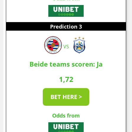
Prediction 3
VS
Beide teams scoren: Ja
1,72
BET HERE >
Odds from