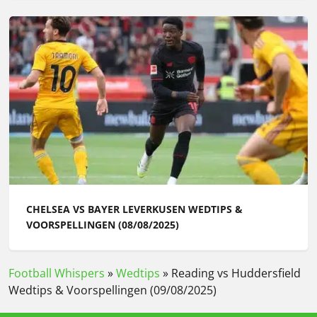
CHELSEA VS BAYER LEVERKUSEN WEDTIPS &
VOORSPELLINGEN (08/08/2025)
Football Whispers
»
Wedtips
»
Reading vs Huddersfield
Wedtips & Voorspellingen (09/08/2025)