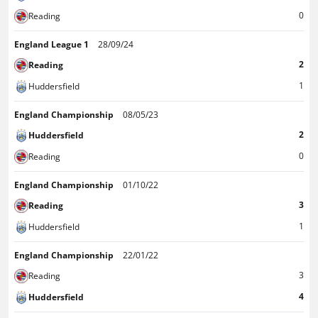
0
Reading
England League 1
28/09/24
2
Reading
1
Huddersfield
England Championship
08/05/23
2
Huddersfield
0
Reading
England Championship
01/10/22
3
Reading
1
Huddersfield
England Championship
22/01/22
3
Reading
4
Huddersfield