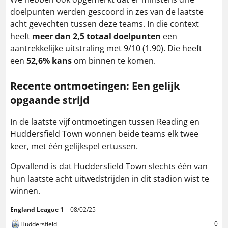
doelpunten werden gescoord in zes van de laatste
acht gevechten tussen deze teams. In die context
heeft
meer dan 2,5 totaal doelpunten
een
aantrekkelijke uitstraling met 9/10 (1.90). Die heeft
een
52,6% kans
om binnen te komen.
Recente ontmoetingen: Een gelijk
opgaande strijd
In de laatste vijf ontmoetingen tussen Reading en
Huddersfield Town wonnen beide teams elk twee
keer, met één gelijkspel ertussen.
Opvallend is dat Huddersfield Town slechts één van
hun laatste acht uitwedstrijden in dit stadion wist te
winnen.
England League 1
08/02/25
0
Huddersfield