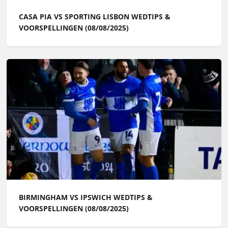
CASA PIA VS SPORTING LISBON WEDTIPS &
VOORSPELLINGEN (08/08/2025)
BIRMINGHAM VS IPSWICH WEDTIPS &
VOORSPELLINGEN (08/08/2025)