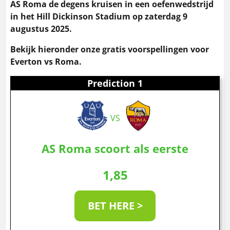
AS Roma de degens kruisen in een oefenwedstrijd
in het Hill Dickinson Stadium op zaterdag 9
augustus 2025.
Bekijk hieronder onze gratis voorspellingen voor
Everton vs Roma.
Prediction 1
VS
AS Roma scoort als eerste
1,85
BET HERE >