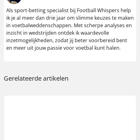
Als sport-betting specialist bij Football Whispers help
ik je al meer dan drie jaar om slimme keuzes te maken
in voetbalweddenschappen. Met scherpe analyses en
inzicht in wedstrijden ontdek ik waardevolle
inzetmogelijkheden, zodat jij beter voorbereid bent
en meer uit jouw passie voor voetbal kunt halen.
Gerelateerde artikelen