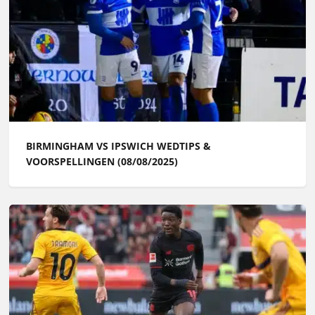
BIRMINGHAM VS IPSWICH WEDTIPS &
VOORSPELLINGEN (08/08/2025)