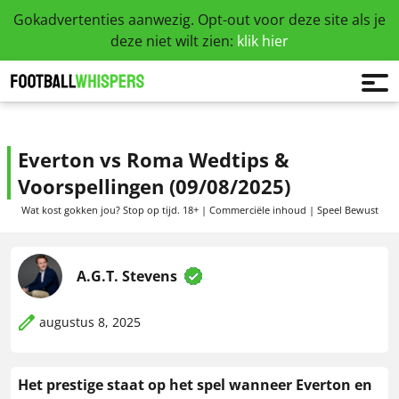
Gokadvertenties aanwezig. Opt-out voor deze site als je
deze niet wilt zien:
klik hier
Everton vs Roma Wedtips &
Voorspellingen (09/08/2025)
Wat kost gokken jou? Stop op tijd. 18+ | Commerciële inhoud | Speel Bewust
A.G.T. Stevens
augustus 8, 2025
Het prestige staat op het spel wanneer Everton en